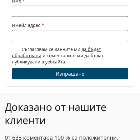
Име
*
Кърпичка за
Не
почистване:
Други
Имейл адрес
*
Пол:
Детски
Категория:
Диоптрични очила
Съгласявам се данните ми
да бъдат
Марка:
Mexx
обработвани
и коментарите ми да бъдат
Код:
Junior 5672 100 16 50
публикувани в уебсайта
Изпращане
Доказано от нашите
клиенти
0т 638 коментара 100 % са положителни.