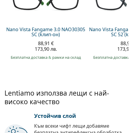
Persol
Prada
Всички марки
Nano Vista Fangame 3.0 NAO30305
Nano Vista Fangam
SC (kлип-он)
SC 52 (kл
88,91 €
88,91
173,90 лв.
173,90 
Безплатна доставка
&
рамки на склад
Безплатна доставка
Lentiamo използва лещи с най-
високо качество
Устойчив слой
Към всеки чифт лещи добавяме
безплатна антирефлексна обработка.