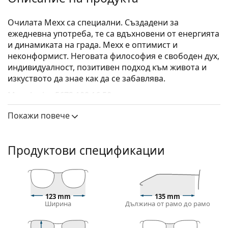
Oчилата Mexx са специални. Създадени за
ежедневна употреба, те са вдъхновени от енергията
и динамиката на града. Mexx е оптимист и
неконформист. Неговата философия е свободен дух,
индивидуалност, позитивен подход към живота и
изкуството да знае как да се забавлява.
Mexx Junior 5672 100 16 50
са детски очила.
Диоптрични очила – рамки
Покажи повече
Червеният цвят на рамката перфектно съвпада с
топли тонове на кожата и черна, тъмнокафява,
Продуктови спецификации
бяла или сива коса.
Правоъгълните рамки са идеален избор за тези с
овална или кръгла форма на лицето.
Рамката на очилата е изработена от
висококачествена пластмаса, която предлага
123 mm
135 mm
Ширина
Дължина от рамо до рамо
висока издръжливост, удобство при носене и
страхотен външен вид.