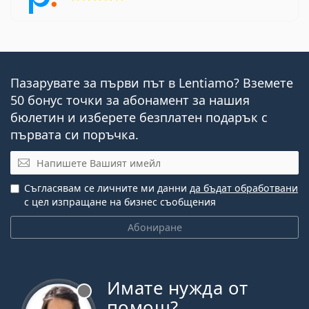
Пазарувате за първи път в Lentiamo? Вземете
50 бонус точки за абонамент за нашия
бюлетин и изберете безплатен подарък с
първата си поръчка.
Имейл
Съгласявам се личните ми данни
да бъдат обработвани
с цел изпращане на бизнес съобщения
Абониране
Имате нужда от
Извън линия
помощ?