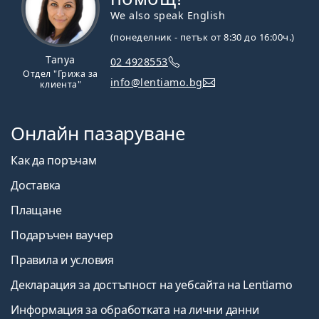
We also speak English
(понеделник - петък от 8:30 до 16:00ч.)
Tanya
02 4928553
Отдел "Грижа за
info@lentiamo.bg
клиента"
Онлайн пазаруване
Как да поръчам
Доставка
Плащане
Подаръчен ваучер
Правила и условия
Декларация за достъпност на уебсайта на Lentiamo
Информация за обработката на лични данни