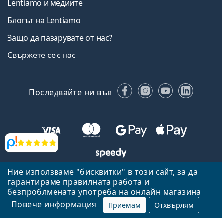
Lentiamo и медиите
Блогът на Lentiamo
Защо да пазарувате от нас?
Свържете се с нас
Facebook
Instagram
YouTube
Linked
Последвайте ни във
Прегледи
Ние използваме "бисквитки" в този сайт, за да
Назад към началната страница
Нагоре
гарантираме правилната работа и
Lentiamo.bg е собственост и се управлява от Lentiamo s.r.o.,
безпроблмената употреба на онлайн магазина
Република Чехия
Тук сме за вас в продължение на 18 години.
Повече информация
Приемам
Отхвърлям