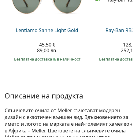
Persol
Prada
Всички марки
Lentiamo Sanne Light Gold
Ray-Ban RB21
45,50 €
128,9
89,00 лв.
252,10 
Безплатна доставка
&
в наличност
Безплатна доставк
Описание на продукта
Слънчевите очила от Meller съчетават модерен
дизайн с екзотичен външен вид. Вдъхновението за
името и логото на марката е най-големият хамелеон
в Африка – Meller. Цветовете на слънчевите очила