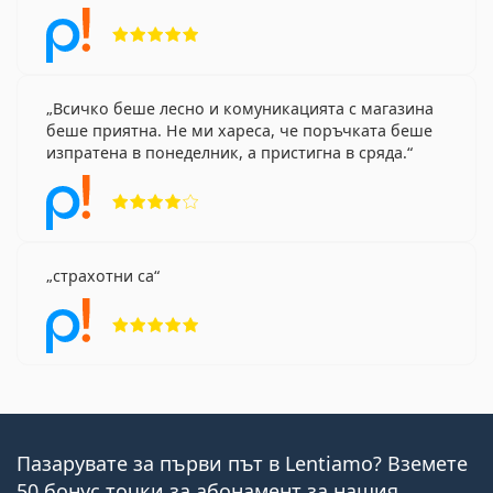
Рейтинг 5 от 5
Всичко беше лесно и комуникацията с магазина
беше приятна. Не ми хареса, че поръчката беше
изпратена в понеделник, а пристигна в сряда.
Рейтинг 4 от 5
страхотни са
Рейтинг 5 от 5
Пазарувате за първи път в Lentiamo? Вземете
50 бонус точки за абонамент за нашия