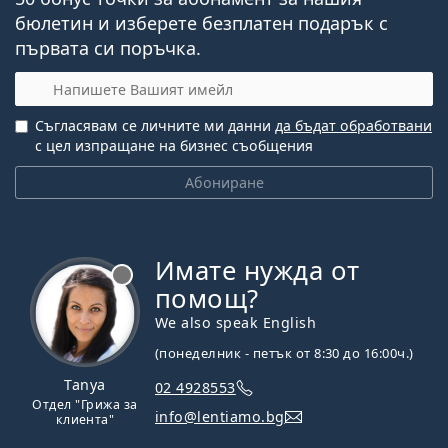
бюлетин и изберете безплатен подарък с
първата си поръчка.
Имейл
Съгласявам се личните ми данни
да бъдат обработвани
с цел изпращане на бизнес съобщения
Абониране
Имате нужда от
Извън линия
помощ?
We also speak English
(понеделник - петък от 8:30 до 16:00ч.)
Tanya
02 4928553
Отдел "Грижа за
info@lentiamo.bg
клиента"