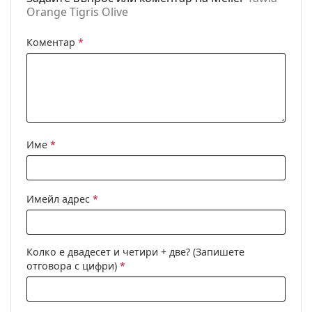
Orange Tigris Olive
панти:
Аксесоари
Коментар
*
Кутия:
Да
Кърпичка за
Да
почистване:
Други
Пол:
Unisex
Име
*
Категория:
Слънчеви очила
Марка:
Meller
Имейл адрес
*
Предназначение:
Мода
Код:
Tawia Orange Tigris Olive
Колко е двадесет и четири + две? (Запишете
отговора с цифри)
*