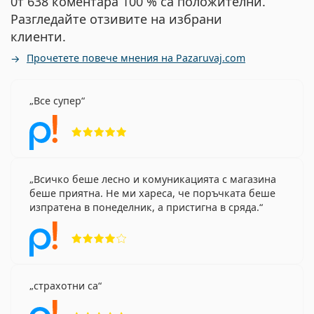
0т 638 коментара 100 % са положителни.
Разгледайте отзивите на избрани
клиенти.
Прочетете повече мнения на Pazaruvaj.com
Все супер
Рейтинг 5 от 5
Всичко беше лесно и комуникацията с магазина
беше приятна. Не ми хареса, че поръчката беше
изпратена в понеделник, а пристигна в сряда.
Рейтинг 4 от 5
страхотни са
Рейтинг 5 от 5