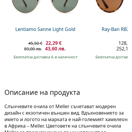
Persol
Prada
Всички марки
Lentiamo Sanne Light Gold
Ray-Ban RB21
22,29 €
128,9
45,50 €
43,60 лв.
252,10 
89,00 лв.
Безплатна доставка
&
в наличност
Безплатна доставк
Описание на продукта
Слънчевите очила от Meller съчетават модерен
дизайн с екзотичен външен вид. Вдъхновението за
името и логото на марката е най-големият хамелеон
в Африка – Meller. Цветовете на слънчевите очила