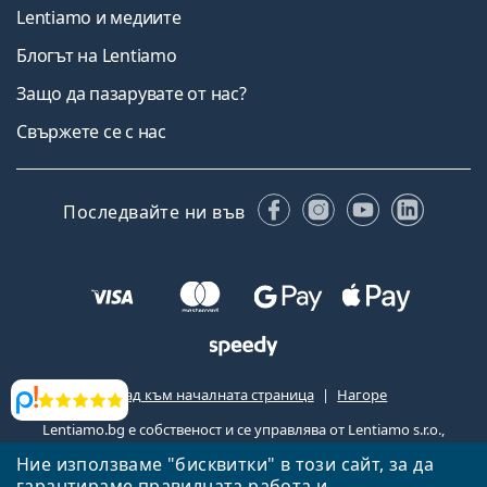
Lentiamo и медиите
Блогът на Lentiamo
Защо да пазарувате от нас?
Свържете се с нас
Facebook
Instagram
YouTube
Linked
Последвайте ни във
Назад към началната страница
Нагоре
Прегледи
Lentiamo.bg е собственост и се управлява от Lentiamo s.r.o.,
Република Чехия
Тук сме за вас в продължение на 18 години.
Ние използваме "бисквитки" в този сайт, за да
гарантираме правилната работа и