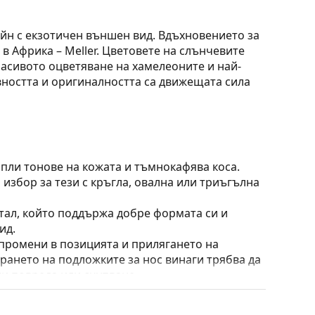
айн с екзотичен външен вид. Вдъхновението за
в Африка – Meller. Цветовете на слънчевите
расивото оцветяване на хамелеоните и най-
вността и оригиналността са движещата сила
опли тонове на кожата и тъмнокафява коса.
 избор за тези с кръгла, овална или триъгълна
тал, който поддържа добре формата си и
ид.
 промени в позицията и прилягането на
ирането на подложките за нос винаги трябва да
ти повреда или счупване.