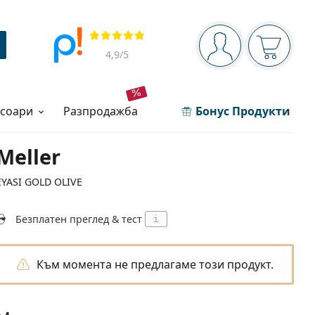
Navigation panel
Прегледи
Вие сте вписани 
Кошница
4,9
/5
есоари
разпродажба
Бонус Продукти
Meller
EYASI GOLD OLIVE
Безплатен преглед & тест
i
Към момента не предлагаме този продукт.