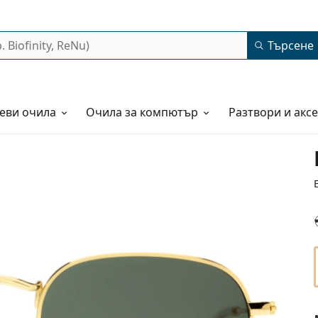
Търсене
еви очила
Очила за компютър
Разтвори и акс