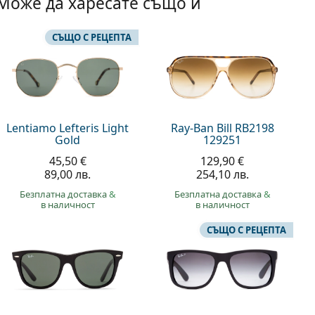
Може да харесате също и
СЪЩО С РЕЦЕПТА
Lentiamo Lefteris Light
Ray-Ban Bill RB2198
Gold
129251
45,50 €
129,90 €
89,00 лв.
254,10 лв.
Безплатна доставка
&
Безплатна доставка
&
в наличност
в наличност
СЪЩО С РЕЦЕПТА