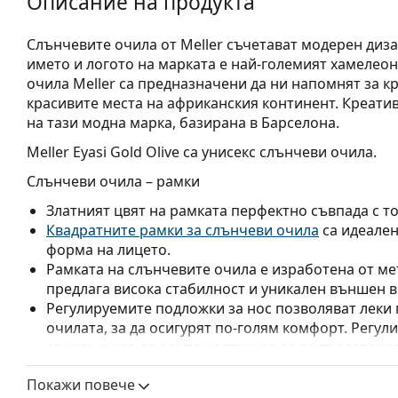
Описание на продукта
Слънчевите очила от Meller съчетават модерен диз
името и логото на марката е най-големият хамелеон 
очила Meller са предназначени да ни напомнят за к
красивите места на африканския континент. Креати
на тази модна марка, базирана в Барселона.
Meller Eyasi Gold Olive
са унисекс слънчеви очила.
Слънчеви очила – рамки
Златният цвят на рамката перфектно съвпада с т
Квадратните рамки за слънчеви очила
са идеален
форма на лицето.
Рамката на слънчевите очила е изработена от ме
предлага висока стабилност и уникален външен в
Регулируемите подложки за нос позволяват леки
очилата, за да осигурят по-голям комфорт. Регул
се извършва от опитен оптик, за да се предотвра
Слънчеви очила – стъкла
Покажи повече