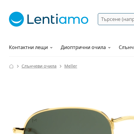
Търсене
Вход
Web навигация
Разтвори
Как да поръчам?
Контактни лещи
Диоптрични очила
Слънч
Слънчеви очила
Meller