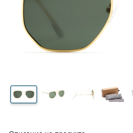
135 mm
Ширина
Ширин
на стъкл
45 mm
51 mm
Височина на стъклото
Ширина на стъклото