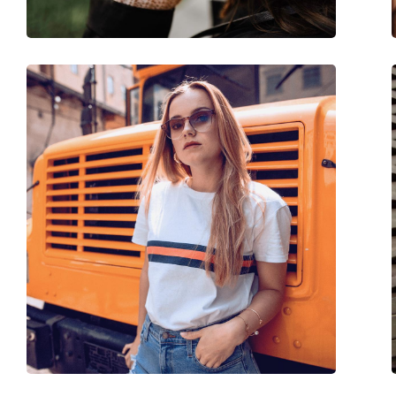
Аксесоари
Кутия:
Да
Кърпичка за почистване:
Да
Други
Пол:
Unisex
Категория:
Слънчеви очила
Марка:
Meller
Предназначение:
Мода
Код:
Eyasi Gold Olive