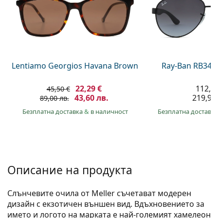
Gucci
Всички разтвори
На лин
Всички марки
Persol
Prada
Всички марки
Lentiamo Georgios Havana Brown
Ray-Ban RB345
22,29 €
112,4
45,50 €
43,60 лв.
219,90 
89,00 лв.
Безплатна доставка
&
в наличност
Безплатна доставк
Описание на продукта
Слънчевите очила от Meller съчетават модерен
дизайн с екзотичен външен вид. Вдъхновението за
името и логото на марката е най-големият хамелеон