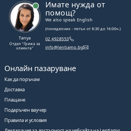
Имате нужда от
На линия
помощ?
We also speak English
(понеделник - петък от 8:30 до 16:00ч.)
Tanya
02 4928553
Отдел "Грижа за
info@lentiamo.bg
клиента"
Онлайн пазаруване
Как да поръчам
Доставка
Плащане
Подаръчен ваучер
Правила и условия
Декларация за достъпност на уебсайта на Lentiamo