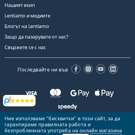
Нашият екип
Lentiamo и медиите
Блогът на Lentiamo
Защо да пазарувате от нас?
Свържете се с нас
Facebook
Instagram
YouTube
Linked
Последвайте ни във
Прегледи
Ние използваме "бисквитки" в този сайт, за да
Назад към началната страница
Нагоре
гарантираме правилната работа и
Lentiamo.bg е собственост и се управлява от Lentiamo s.r.o.,
безпроблмената употреба на онлайн магазина