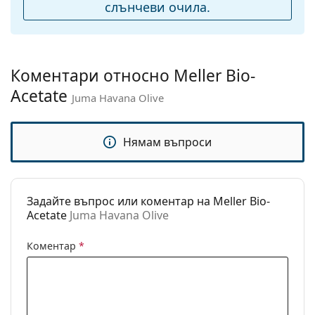
подложки за нос:
слънчеви очила.
Разгледайте пълната ни гама
слънчеви очила
, за да
откриете повече модели от популярни марки.
Флексибилни
Не
панти:
Аксесоари
Коментари относно Meller Bio-
Кутия:
Да
Acetate
Juma Havana Olive
Кърпичка за
Да
почистване:
Нямам въпроси
Други
Пол:
Unisex
Категория:
Слънчеви очила
Задайте въпрос или коментар на Meller Bio-
Acetate
Juma Havana Olive
Марка:
Meller
Предназначение:
Мода
Коментар
*
Код:
Juma Havana Olive