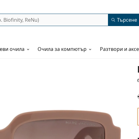
Търсене
еви очила
Очила за компютър
Разтвори и акс