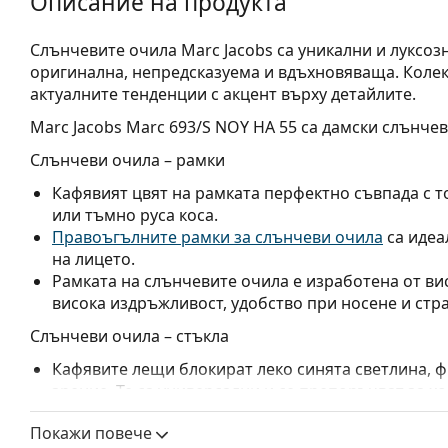
Описание на продукта
Слънчевите очила Marc Jacobs са уникални и луксоз
оригинална, непредсказуема и вдъхновяваща. Колек
актуалните тенденции с акцент върху детайлите.
Marc Jacobs Marc 693/S NOY HA 55
са дамски слънчев
Слънчеви очила – рамки
Кафявият цвят на рамката перфектно съвпада с т
или тъмно руса коса.
Правоъгълните рамки за слънчеви очила
са идеа
на лицето.
Рамката на слънчевите очила е изработена от ви
висока издръжливост, удобство при носене и стр
Слънчеви очила – стъкла
Кафявите лещи блокират леко синята светлина, 
зрение. Те са универсални и се препоръчват за хо
Слънчевите очила имат
градиентни лещи
, с пос
Покажи повече
част на лещите е най-светла. Най-тъмният оттен