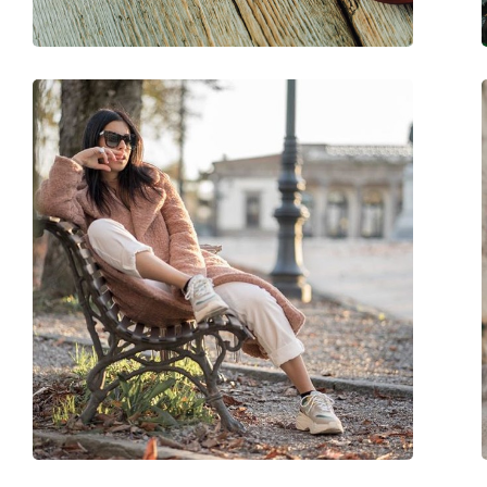
Флексибилни панти:
Не
Аксесоари
Кутия:
Да
Кърпичка за почистване:
Да
Други
Пол:
Дамски
Категория:
Слънчеви очила
Марка:
Marc Jacobs
Предназначение:
Мода
Код:
693/S NOY HA 55