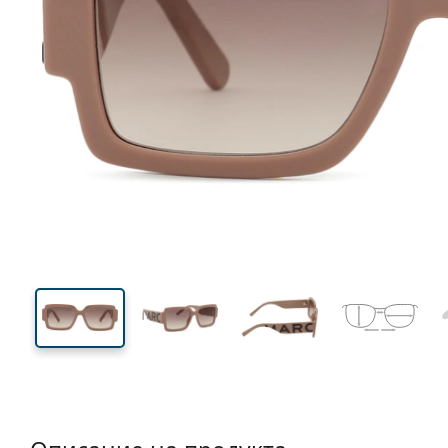
138 mm
Ширина
Ширин
на стъкл
40 mm
55 mm
Височина на стъклото
Ширина на стъклото