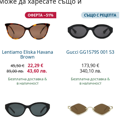
Може да харесате също и
ОФЕРТА −51%
СЪЩО С РЕЦЕПТА
Lentiamo Eliska Havana
Gucci GG1579S 001 53
Brown
22,29 €
173,90 €
45,50 €
43,60 лв.
340,10 лв.
89,00 лв.
Безплатна доставка
&
Безплатна доставка
&
в наличност
в наличност