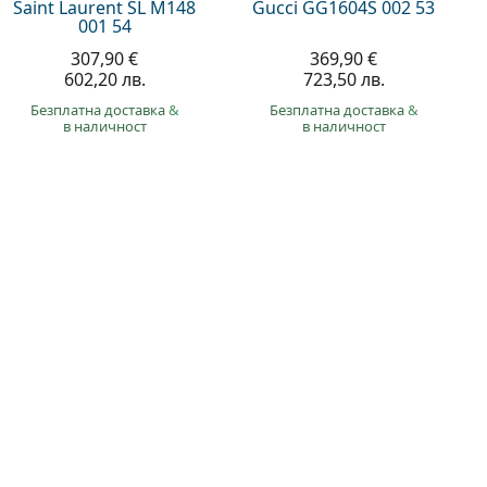
Saint Laurent SL M148
Gucci GG1604S 002 53
001 54
307,90 €
369,90 €
602,20 лв.
723,50 лв.
Безплатна доставка
&
Безплатна доставка
&
в наличност
в наличност