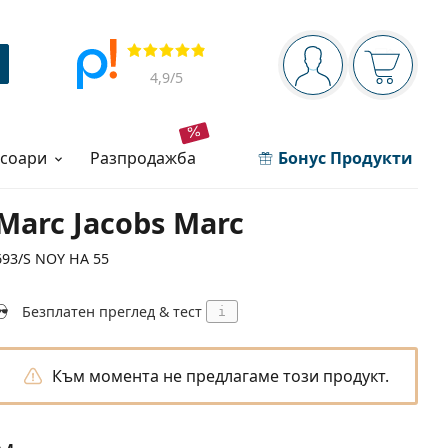
Navigation panel
Прегледи
Вие сте вписани 
Кошница
4,9
/5
есоари
разпродажба
Бонус Продукти
Marc Jacobs Marc
693/S NOY HA 55
Безплатен преглед & тест
i
Към момента не предлагаме този продукт.