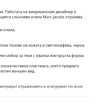
ни. Работата на американския дизайнер е
цията слънчеви очила Marc Jacobs отразява
и очила.
опли тонове на кожата и светлокафява, черна
лен избор за тези с овална или кръгла форма
сококачествена пластмаса, която предлага
ахотен външен вид.
филтрират отраженията и осигуряват по-ясно
ра с късогледство.
тепенно оцветяване от горе надолу, като долната
ък в горната част позволява филтриране на