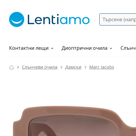
Търсене
Вход
Web навигация
Разтвори
Как да поръчам?
Контактни лещи
Диоптрични очила
Слънч
Слънчеви очила
Дамски
Marc Jacobs