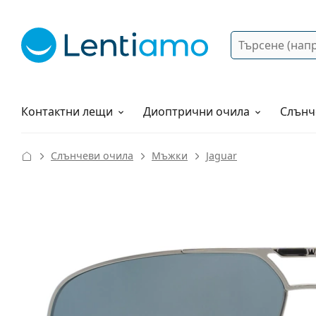
Търсене
Вход
Web навигация
Разтвори
Как да поръчам?
Контактни лещи
Диоптрични очила
Слънч
Слънчеви очила
Мъжки
Jaguar