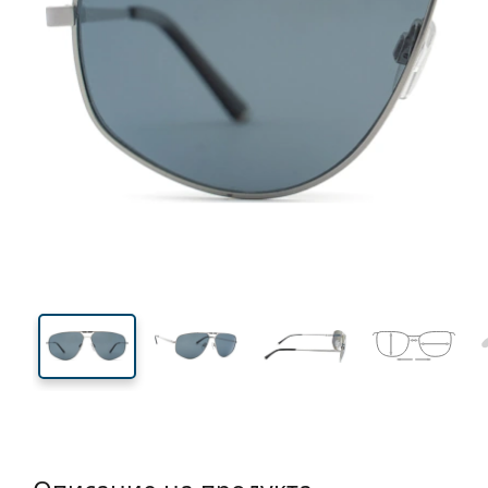
139 mm
Ширина
Ширин
на стъкл
45 mm
60 mm
Височина на стъклото
Ширина на стъклото