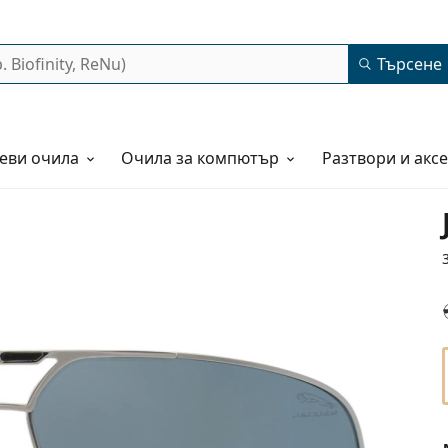
Търсене
еви очила
Очила за компютър
Разтвори и акс