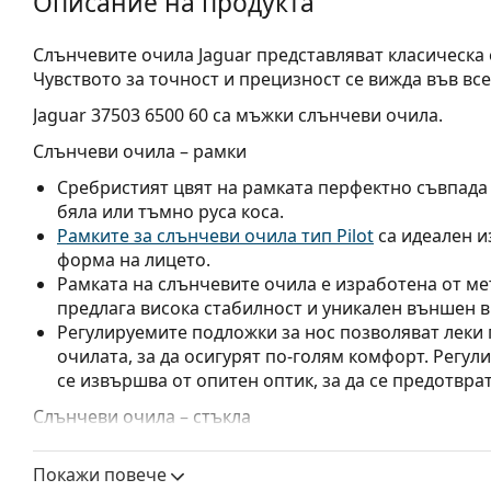
Описание на продукта
Слънчевите очила Jaguar представляват класическа 
Чувството за точност и прецизност се вижда във все
Jaguar 37503 6500 60
са мъжки слънчеви очила.
Слънчеви очила – рамки
Сребристият цвят на рамката перфектно съвпада с
бяла или тъмно руса коса.
Рамките за слънчеви очила тип Pilot
са идеален и
форма на лицето.
Рамката на слънчевите очила е изработена от ме
предлага висока стабилност и уникален външен в
Регулируемите подложки за нос позволяват леки
очилата, за да осигурят по-голям комфорт. Регул
се извършва от опитен оптик, за да се предотвра
Слънчеви очила – стъкла
Сивите лещи намаляват интензитета на светлината
Покажи повече
изкривяват цветовете.