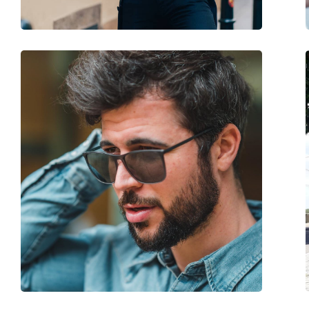
Флексибилни панти:
Не
Аксесоари
Кутия:
Да
Кърпичка за почистване:
Не
Други
Пол:
Мъжки
Категория:
Слънчеви очила
Марка:
Jaguar
Предназначение:
Мода
Код:
37503 6500 60