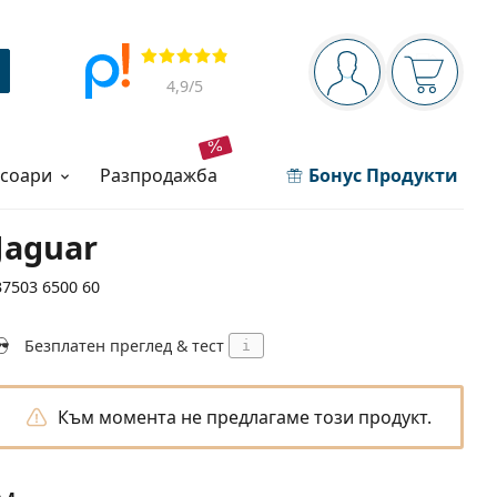
Navigation panel
Прегледи
Вие сте вписани 
Кошница
4,9
/5
есоари
разпродажба
Бонус Продукти
Jaguar
37503 6500 60
Безплатен преглед & тест
i
Към момента не предлагаме този продукт.