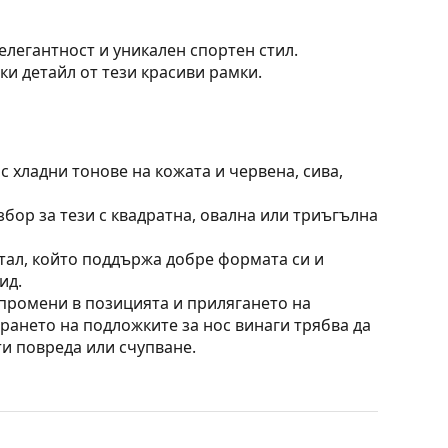
елегантност и уникален спортен стил.
ки детайл от тези красиви рамки.
 хладни тонове на кожата и червена, сива,
збор за тези с квадратна, овална или триъгълна
тал, който поддържа добре формата си и
ид.
 промени в позицията и прилягането на
ирането на подложките за нос винаги трябва да
ти повреда или счупване.
, без да влияят на контраста или да