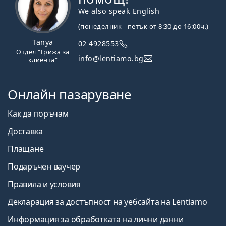
We also speak English
(понеделник - петък от 8:30 до 16:00ч.)
Tanya
02 4928553
Отдел "Грижа за
info@lentiamo.bg
клиента"
Онлайн пазаруване
Как да поръчам
Доставка
Плащане
Подаръчен ваучер
Правила и условия
Декларация за достъпност на уебсайта на Lentiamo
Информация за обработката на лични данни