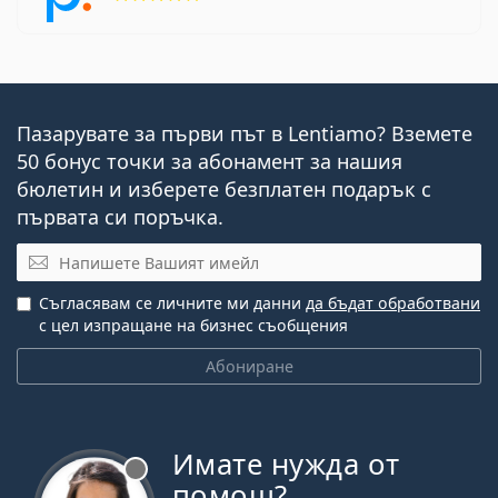
Пазарувате за първи път в Lentiamo? Вземете
50 бонус точки за абонамент за нашия
бюлетин и изберете безплатен подарък с
първата си поръчка.
Имейл
Съгласявам се личните ми данни
да бъдат обработвани
с цел изпращане на бизнес съобщения
Абониране
Имате нужда от
Извън линия
помощ?