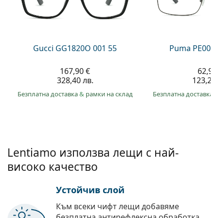
Persol
Prada
Всички марки
Gucci GG1820O 001 55
Puma PE0027
167,90 €
62,99
328,40 лв.
123,20 
Безплатна доставка
&
рамки на склад
Безплатна доставка
Lentiamo използва лещи с най-
високо качество
Устойчив слой
Към всеки чифт лещи добавяме
безплатна антирефлексна обработка.