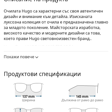
Очилата Hugo са характерни със своя автентичен
дизайн и внимание към детайла. Изисканата
луксозна колекция от очила е предназначена главно
за младото поколение. Майсторската изработка,
високото качество и модерните дизайни са това,
което прави Hugo световноизвестен бранд..
Hugo Boss HUGO HG 1015 FRE 18 54
са мъжки очила.
Вижте как изглеждате с тези очила с виртуалното
Покажи повече
огледало на Lentiamo.
Диоптрични очила – рамки
Продуктови спецификации
Сивият цвят на рамката перфектно съвпада с
хладни тонове на кожата и червена, сива, бяла
или тъмно руса коса.
Правоъгълните рамки са идеален избор за тези с
137 mm
145 mm
овална или кръгла форма на лицето.
Ширина
Дължина от рамо до рамо
Рамката на очилата е изработена от метал, който
поддържа добре формата си и предлага висока