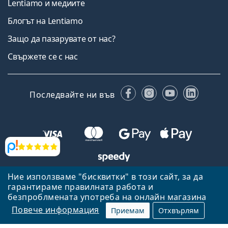
Lentiamo и медиите
Блогът на Lentiamo
Защо да пазарувате от нас?
Свържете се с нас
Facebook
Instagram
YouTube
Linked
Последвайте ни във
Прегледи
Ние използваме "бисквитки" в този сайт, за да
Назад към началната страница
Нагоре
гарантираме правилната работа и
Lentiamo.bg е собственост и се управлява от Lentiamo s.r.o.,
безпроблмената употреба на онлайн магазина
Република Чехия
Тук сме за вас в продължение на 18 години.
Повече информация
Приемам
Отхвърлям