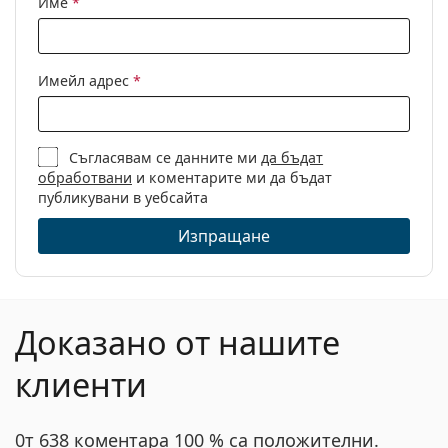
Име
*
Други
Пол:
Мъжки
Имейл адрес
*
Категория:
Диоптрични очила
Марка:
Hugo
Съгласявам се данните ми
да бъдат
Код:
HG 1015 FRE 18 54
обработвани
и коментарите ми да бъдат
публикувани в уебсайта
Изпращане
Доказано от нашите
клиенти
0т 638 коментара 100 % са положителни.