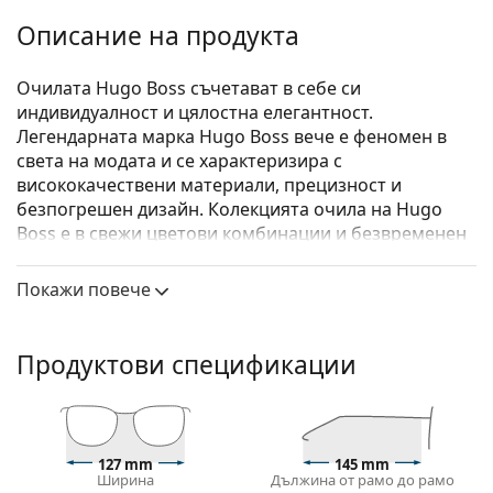
Описание на продукта
Oчилата Hugo Boss съчетават в себе си
индивидуалност и цялостна елегантност.
Легендарната марка Hugo Boss вече е феномен в
света на модата и се характеризира с
висококачествени материали, прецизност и
безпогрешен дизайн. Колекцията очила на Hugo
Boss е в свежи цветови комбинации и безвременен
дизайн, и е подходяща за всички поводи.
Покажи повече
Hugo Boss 1493 ANS 16 55
са мъжки очила.
Вижте как изглеждате с тези очила с виртуалното
огледало на Lentiamo.
Продуктови спецификации
Диоптрични очила – рамки
Черният цвят на рамката перфектно съвпада с
хладни тонове на кожата и светло руса, светло
127 mm
145 mm
кестенява или черна коса.
Ширина
Дължина от рамо до рамо