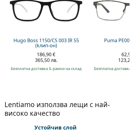
Gucci
Всички разтвори
На лин
Всички марки
Persol
Prada
Всички марки
Hugo Boss 1150/CS 003 IR 55
Puma PE0027
(kлип-он)
186,90 €
62,99
365,50 лв.
123,20 
Безплатна доставка
&
рамки на склад
Безплатна доставка
Lentiamo използва лещи с най-
високо качество
Устойчив слой