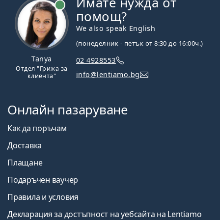
Имате нужда от
На линия
помощ?
We also speak English
(понеделник - петък от 8:30 до 16:00ч.)
Tanya
02 4928553
Отдел "Грижа за
info@lentiamo.bg
клиента"
Онлайн пазаруване
Как да поръчам
Доставка
Плащане
Подаръчен ваучер
Правила и условия
Декларация за достъпност на уебсайта на Lentiamo