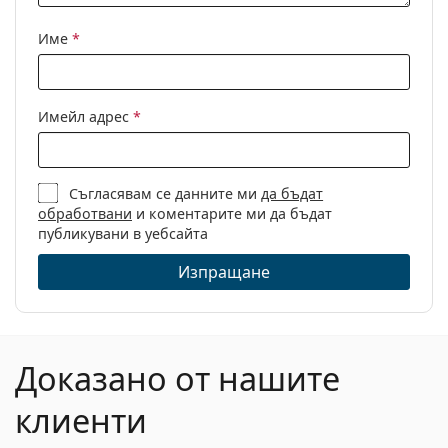
Кутия:
Да
Име
*
Кърпичка за
Да
почистване:
Други
Имейл адрес
*
Пол:
Мъжки
Категория:
Диоптрични очила
Съгласявам се данните ми
да бъдат
Марка:
Hugo Boss
обработвани
и коментарите ми да бъдат
Код:
1493 ANS 16 55
публикувани в уебсайта
Изпращане
Доказано от нашите
клиенти