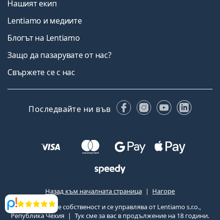
Нашият екип
Lentiamo и медиите
Блогът на Lentiamo
Защо да пазарувате от нас?
Свържете се с нас
Facebook
Instagram
YouTube
Linked
Последвайте ни във
Назад към началната страница
Нагоре
Lentiamo.bg е собственост и се управлява от Lentiamo s.r.o.,
Прегледи
Република Чехия
Тук сме за вас в продължение на 18 години.