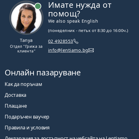
Имате нужда от
На линия
помощ?
We also speak English
(понеделник - петък от 8:30 до 16:00ч.)
Tanya
02 4928553
Отдел "Грижа за
info@lentiamo.bg
клиента"
Онлайн пазаруване
Как да поръчам
Доставка
Плащане
Подаръчен ваучер
Правила и условия
Декларация за достъпност на уебсайта на Lentiamo