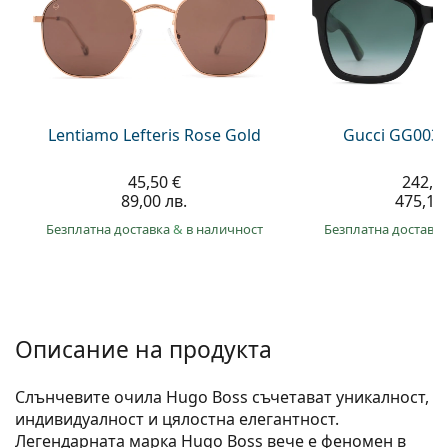
Gucci
Всички разтвори
На лин
Всички марки
Persol
Prada
Всички марки
Lentiamo Lefteris Rose Gold
Gucci GG0034
45,50 €
242,9
89,00 лв.
475,10 
Безплатна доставка
&
в наличност
Безплатна доставк
Описание на продукта
Слънчевите очила Hugo Boss съчетават уникалност,
индивидуалност и цялостна елегантност.
Легендарната марка Hugo Boss вече е феномен в