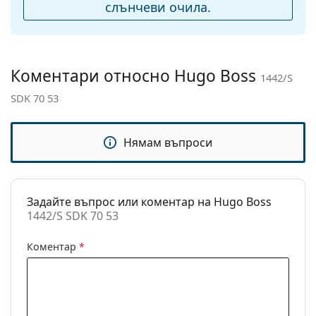
подложки за нос:
слънчеви очила.
Флексибилни
Не
панти:
Аксесоари
Коментари относно Hugo Boss
1442/S
Кутия:
Да
SDK 70 53
Кърпичка за
Да
почистване:
Нямам въпроси
Други
Пол:
Unisex
Категория:
Слънчеви очила
Задайте въпрос или коментар на Hugo Boss
1442/S SDK 70 53
Марка:
Hugo Boss
Предназначение:
Мода
Коментар
*
Код:
1442/S SDK 70 53