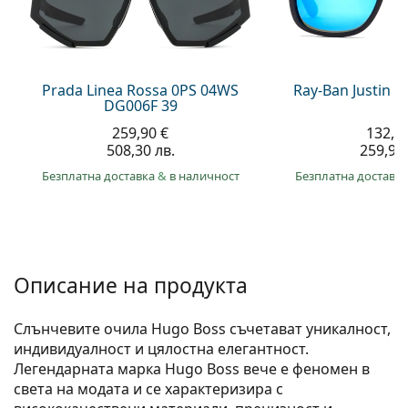
Persol
Prada
Всички марки
Prada Linea Rossa 0PS 04WS
Ray-Ban Justin 
DG006F 39
259,90 €
132,9
508,30 лв.
259,90 
Безплатна доставка
&
в наличност
Безплатна доставк
Описание на продукта
Слънчевите очила Hugo Boss съчетават уникалност,
индивидуалност и цялостна елегантност.
Легендарната марка Hugo Boss вече е феномен в
света на модата и се характеризира с