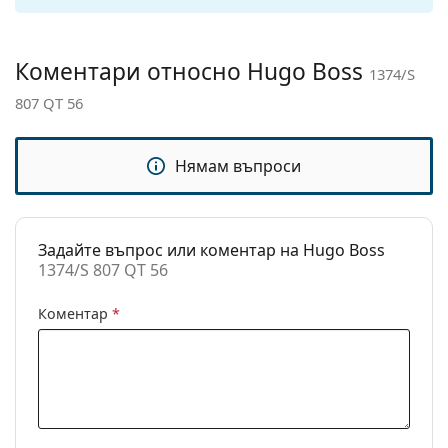
откриете повече модели от популярни марки.
панти:
Аксесоари
Коментари относно Hugo Boss
1374/S
Кутия:
Да
807 QT 56
Кърпичка за
Да
почистване:
Нямам въпроси
Други
Пол:
Мъжки
Категория:
Слънчеви очила
Задайте въпрос или коментар на Hugo Boss
1374/S 807 QT 56
Марка:
Hugo Boss
Предназначение:
Мода
Коментар
*
Код:
1374/S 807 QT 56