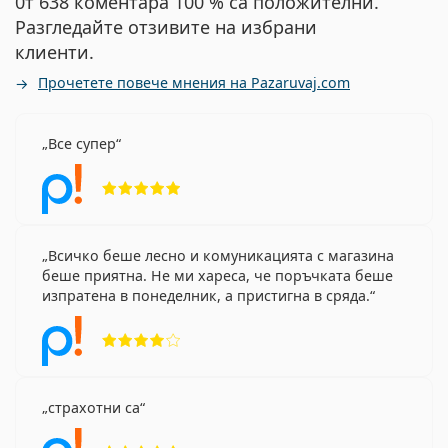
0т 638 коментара 100 % са положителни.
Разгледайте отзивите на избрани
клиенти.
Прочетете повече мнения на Pazaruvaj.com
Все супер
Рейтинг 5 от 5
Всичко беше лесно и комуникацията с магазина
беше приятна. Не ми хареса, че поръчката беше
изпратена в понеделник, а пристигна в сряда.
Рейтинг 4 от 5
страхотни са
Рейтинг 5 от 5