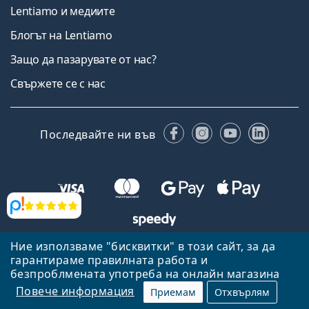
Lentiamo и медиите
Блогът на Lentiamo
Защо да пазарувате от нас?
Свържете се с нас
Facebook
Instagram
YouTube
Linked
Последвайте ни във
Прегледи
Ние използваме "бисквитки" в този сайт, за да
Назад към началната страница
Нагоре
гарантираме правилната работа и
Lentiamo.bg е собственост и се управлява от Lentiamo s.r.o.,
безпроблмената употреба на онлайн магазина
Република Чехия
Тук сме за вас в продължение на 18 години.
Повече информация
Приемам
Отхвърлям