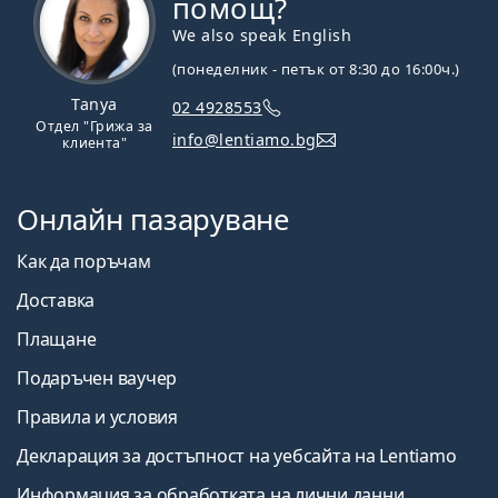
помощ?
We also speak English
(понеделник - петък от 8:30 до 16:00ч.)
Tanya
02 4928553
Отдел "Грижа за
info@lentiamo.bg
клиента"
Онлайн пазаруване
Как да поръчам
Доставка
Плащане
Подаръчен ваучер
Правила и условия
Декларация за достъпност на уебсайта на Lentiamo
Информация за обработката на лични данни