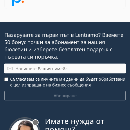
Пазарувате за първи път в Lentiamo? Вземете
50 бонус точки за абонамент за нашия
бюлетин и изберете безплатен подарък с
първата си поръчка.
Имейл
Съгласявам се личните ми данни
да бъдат обработвани
с цел изпращане на бизнес съобщения
Абониране
Имате нужда от
Извън линия
помощ?