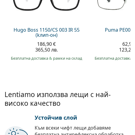
Persol
Prada
Всички марки
Hugo Boss 1150/CS 003 IR 55
Puma PE0027
(kлип-он)
186,90 €
62,99
365,50 лв.
123,20 
Безплатна доставка
&
рамки на склад
Безплатна доставка
Lentiamo използва лещи с най-
високо качество
Устойчив слой
Към всеки чифт лещи добавяме
безплатна антирефлексна обработка.