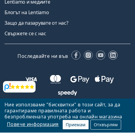
Lentiamo и медиите
Блогът на Lentiamo
Защо да пазарувате от нас?
Свържете се с нас
Facebook
Instagram
YouTube
Linked
Последвайте ни във
Прегледи
Ние използваме "бисквитки" в този сайт, за да
Назад към началната страница
Нагоре
гарантираме правилната работа и
Lentiamo.bg е собственост и се управлява от Lentiamo s.r.o.,
безпроблмената употреба на онлайн магазина
Република Чехия
Тук сме за вас в продължение на 18 години.
Повече информация
Приемам
Отхвърлям