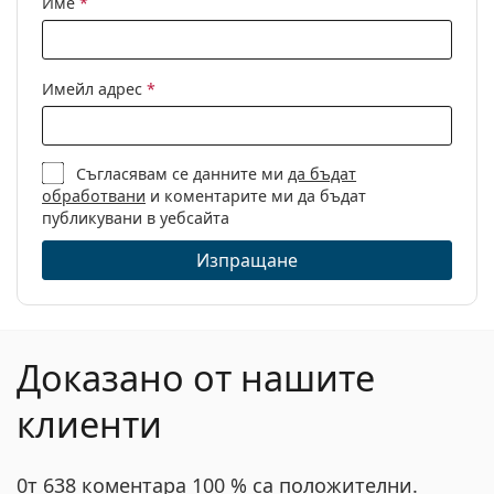
Име
*
Кърпичка за
Да
почистване:
Други
Имейл адрес
*
Пол:
Мъжки
Категория:
Диоптрични очила
Съгласявам се данните ми
да бъдат
Марка:
Hugo Boss
обработвани
и коментарите ми да бъдат
Код:
Boss 1184/IT 09Q 16 58
публикувани в уебсайта
Изпращане
Доказано от нашите
клиенти
0т 638 коментара 100 % са положителни.