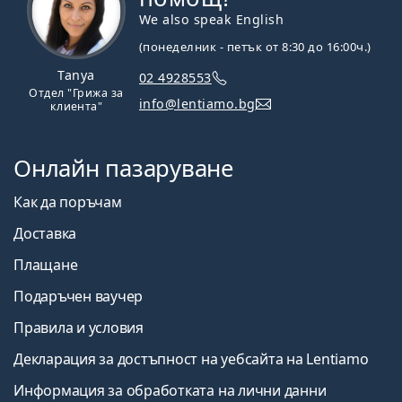
We also speak English
(понеделник - петък от 8:30 до 16:00ч.)
Tanya
02 4928553
Отдел "Грижа за
info@lentiamo.bg
клиента"
Онлайн пазаруване
Как да поръчам
Доставка
Плащане
Подаръчен ваучер
Правила и условия
Декларация за достъпност на уебсайта на Lentiamo
Информация за обработката на лични данни