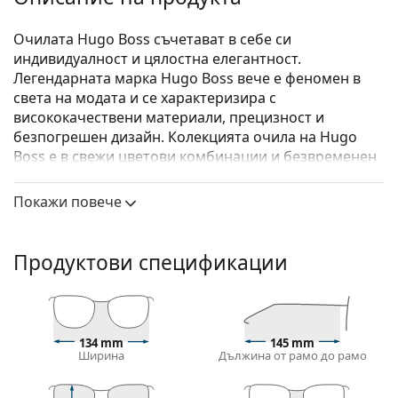
Oчилата Hugo Boss съчетават в себе си
индивидуалност и цялостна елегантност.
Легендарната марка Hugo Boss вече е феномен в
света на модата и се характеризира с
висококачествени материали, прецизност и
безпогрешен дизайн. Колекцията очила на Hugo
Boss е в свежи цветови комбинации и безвременен
дизайн, и е подходяща за всички поводи.
Покажи повече
Hugo Boss 1184/IT 09Q 16 58
са мъжки очила.
Вижте как изглеждате с тези очила с виртуалното
огледало на Lentiamo.
Продуктови спецификации
Диоптрични очила – рамки
Кафявият цвят на рамката перфектно съвпада с
топли тонове на кожата и светлокафява, черна
134 mm
145 mm
или тъмно руса коса.
Ширина
Дължина от рамо до рамо
Правоъгълните рамки са идеален избор за тези с
овална или кръгла форма на лицето.