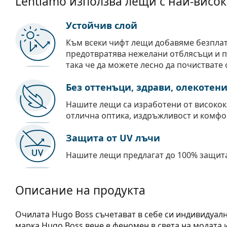
Lentiamo използва лещи с най-висок
Устойчив слой
Към всеки чифт лещи добавяме безпла
предотвратява нежелани отблясъци и пр
така че да можете лесно да почиствате 
Без оттенъци, здрави, олекотен
Нашите лещи са изработени от високок
отлична оптика, издръжливост и комфо
Защита от UV лъчи
Нашите лещи предлагат до 100% защита
Описание на продукта
Oчилата Hugo Boss съчетават в себе си индивидуалн
марка Hugo Boss вече е феномен в света на модата 