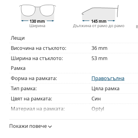
Аксесоари
Доставяме диоптричните очила в оригиналния им
130 mm
145 mm
или торбичката и дизайнът могат да варират.
Ширина
Дължина от рамо до рамо
Кърпичката за почистване, доставяна с очилата, 
модели могат да бъдат доставяни с торбичка от п
Лещи
Разгледайте пълната ни гама
очила
, за да намерит
Височина на стъклото:
36 mm
ръководство за очила
, ако имате нужда от помощ с 
Ширина на стъклото:
53 mm
Това е медицинско устройство. Прочетете инструкц
Рамка
Форма на рамката:
Правоъгълна
Тип рамка:
Цяла рамка
Цвят на рамката:
Син
Материал на рамката:
Optyl
Размер:
M
Покажи повече
Ширина:
130 mm