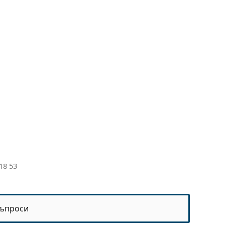
18 53
ъпроси