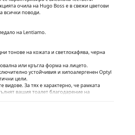
кцията очила на Hugo Boss е в свежи цветови
а всички поводи.
ледало на Lentiamo.
дни тонове на кожата и светлокафява, черна
 овална или кръгла форма на лицето.
ключително устойчивия и хипоалергенен Optyl
тични цели.
е видове. За тях е характерно, че рамката
пълнят вашия тоалет благодарение на
са здравината, издръжливостта и фактът, че
а срещу повреди. Този тип рамка е подходяща
птична мощност.
широк спектър на движение – до над 90 °,
амките са по-устойчиви на повреди и задържат