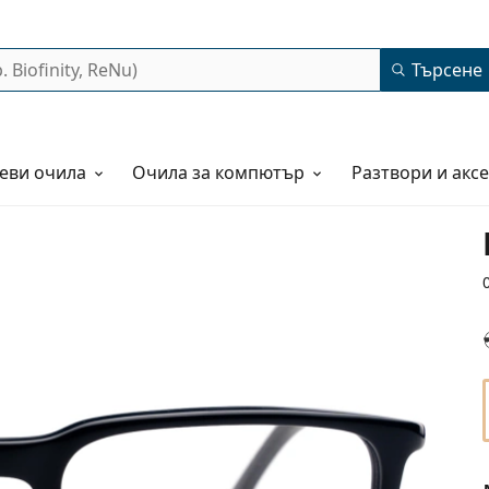
Търсене
еви очила
Очила за компютър
Разтвори и акс