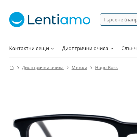
Търсене
Вход
Web навигация
Разтвори
Как да поръчам?
Контактни лещи
Диоптрични очила
Слънч
Диоптрични очила
Мъжки
Hugo Boss