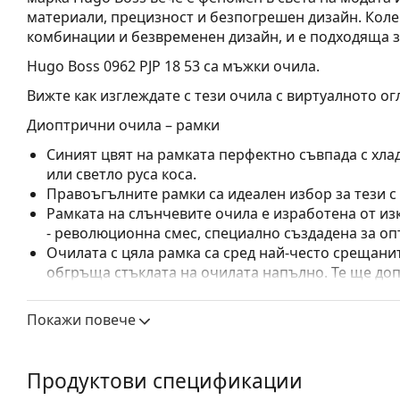
материали, прецизност и безпогрешен дизайн. Коле
комбинации и безвременен дизайн, и е подходяща з
Hugo Boss 0962 PJP 18 53
са мъжки очила.
Вижте как изглеждате с тези очила с виртуалното ог
Диоптрични очила – рамки
Синият цвят на рамката перфектно съвпада с хла
или светло руса коса.
Правоъгълните рамки са идеален избор за тези с
Рамката на слънчевите очила е изработена от из
- революционна смес, специално създадена за оп
Очилата с цяла рамка са сред най-често срещанит
обгръща стъклата на очилата напълно. Те ще до
запомнящия си дизайн. Едни от предимствата им 
рамката напълно обгръща лещата и така защитав
Покажи повече
за всички лещи, включително тези с по-висока о
Флексибилните панти осигуряват на рамената по-
което осигурява по-висок комфорт при носене. Р
Продуктови спецификации
правилна форма по-дълго.