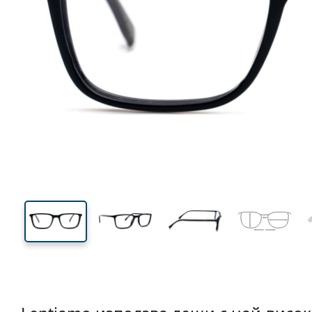
130 mm
Ширина
Ширин
на стъкл
36 mm
53 mm
Височина на стъклото
Ширина на стъклото