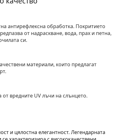
о качество
тна антирефлексна обработка. Покритието
едпазва от надраскване, вода, прах и петна,
очилата си.
и
ачествени материали, които предлагат
рт.
 от вредните UV лъчи на слънцето.
ост и цялостна елегантност. Легендарната
и се характеризира с висококачествени