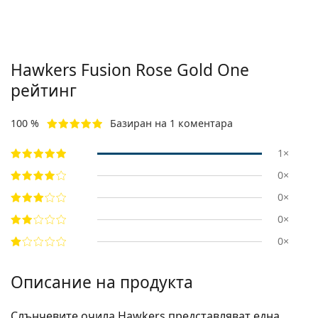
Hawkers
Fusion Rose Gold One
рейтинг
100 %
Базиран на 1 коментара
1×
0×
0×
0×
0×
Описание на продукта
Слънчевите очила Hawkers представляват една