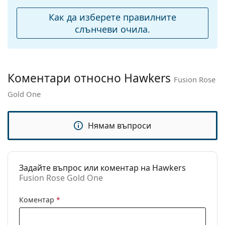
Регулируеми
Не
Как да изберете правилните
подложки за нос:
слънчеви очила.
Аксесоари
Кутия:
Не
Кърпичка за
Не
Коментари относно Hawkers
Fusion Rose
почистване:
Gold One
Други
Пол:
Unisex
Нямам въпроси
Категория:
Слънчеви очила
Марка:
Hawkers
Задайте въпрос или коментар на Hawkers
Предназначение:
Мода
Fusion Rose Gold One
Код:
Fusion Rose Gold One
Коментар
*