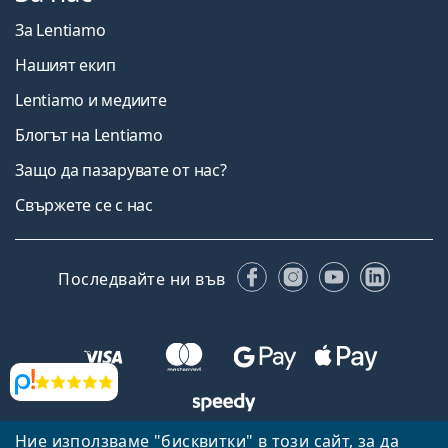
За Lentiamo
Нашият екип
Lentiamo и медиите
Блогът на Lentiamo
Защо да пазарувате от нас?
Свържете се с нас
Facebook
Instagram
YouTube
Linked
Последвайте ни във
Прегледи
Ние използваме "бисквитки" в този сайт, за да
Назад към началната страница
Нагоре