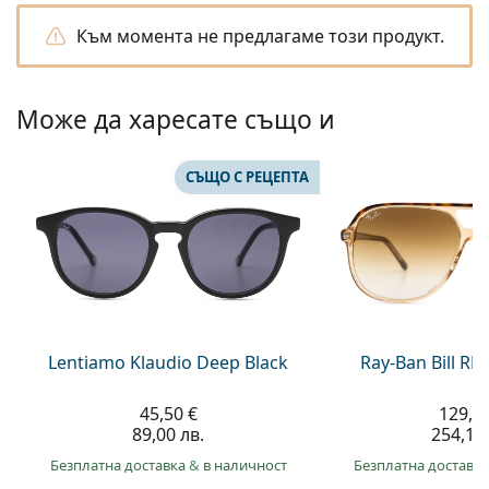
Gucci
Всички разтвори
На лин
Всички марки
Към момента не предлагаме този продукт.
Persol
Prada
Може да харесате също и
Всички марки
СЪЩО С РЕЦЕПТА
Lentiamo Klaudio Deep Black
Ray-Ban Bill R
45,50 €
129,9
89,00 лв.
254,10 
Безплатна доставка
&
в наличност
Безплатна доставк