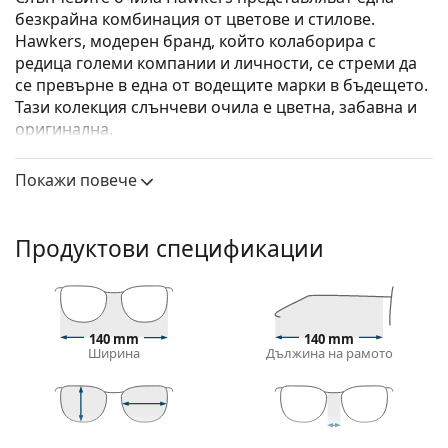
безкрайна комбинация от цветове и стилове.
Hawkers, модерен бранд, който колаборира с
редица големи компании и личности, се стреми да
се превърне в една от водещите марки в бъдещето.
Тази колекция слънчеви очила е цветна, забавна и
оригинална.
Hawkers Fusion Rose Gold One
са унисекс слънчеви
Покажи повече
очила.
Вижте как изглеждате с тези слънчеви очила с
виртуалното огледало на Lentiamo.
Продуктови спецификации
Слънчеви очила – рамки
Черният цвят на рамката перфектно съвпада с
хладни тонове на кожата и светло руса, светло
140 mm
140 mm
кестенява или черна коса.
Ширина
Дължина на рамото
Квадратните рамки за слънчеви очила
са
идеален избор за тези с кръгла, овална или
триъгълна форма на лицето.
Рамката на слънчевите очила е изработена от
42 mm
54 mm
17 mm