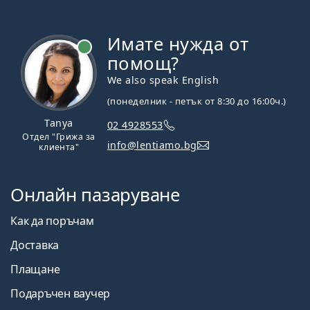
Имате нужда от
На линия
помощ?
We also speak English
(понеделник - петък от 8:30 до 16:00ч.)
Tanya
02 4928553
Отдел "Грижа за
info@lentiamo.bg
клиента"
Онлайн пазаруване
Как да поръчам
Доставка
Плащане
Подаръчен ваучер