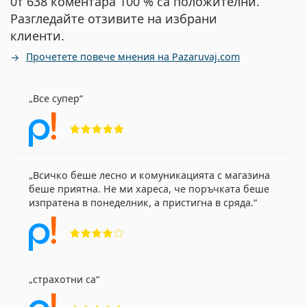
0т 638 коментара 100 % са положителни.
Разгледайте отзивите на избрани
клиенти.
Прочетете повече мнения на Pazaruvaj.com
Все супер
Рейтинг 5 от 5
Всичко беше лесно и комуникацията с магазина
беше приятна. Не ми хареса, че поръчката беше
изпратена в понеделник, а пристигна в сряда.
Рейтинг 4 от 5
страхотни са
Рейтинг 5 от 5