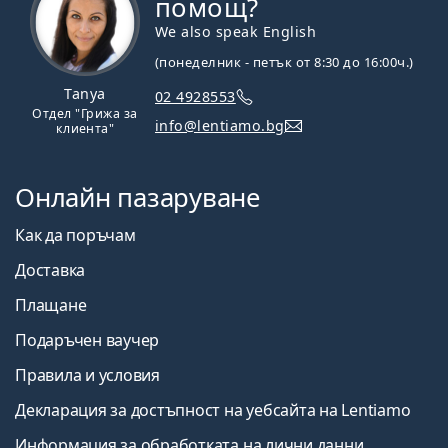
помощ?
We also speak English
(понеделник - петък от 8:30 до 16:00ч.)
Tanya
02 4928553
Отдел "Грижа за
info@lentiamo.bg
клиента"
Онлайн пазаруване
Как да поръчам
Доставка
Плащане
Подаръчен ваучер
Правила и условия
Декларация за достъпност на уебсайта на Lentiamo
Информация за обработката на лични данни