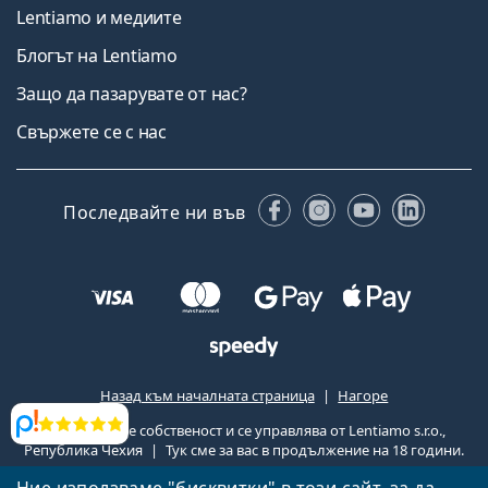
Lentiamo и медиите
Блогът на Lentiamo
Защо да пазарувате от нас?
Свържете се с нас
Facebook
Instagram
YouTube
Linked
Последвайте ни във
Назад към началната страница
Нагоре
Lentiamo.bg е собственост и се управлява от Lentiamo s.r.o.,
Прегледи
Република Чехия
Тук сме за вас в продължение на 18 години.