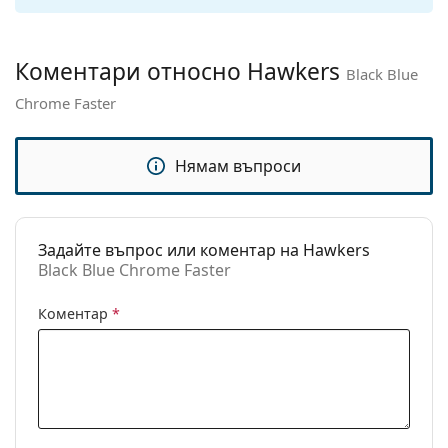
панти:
Аксесоари
Коментари относно Hawkers
Black Blue
Кутия:
Не
Chrome Faster
Кърпичка за
Не
почистване:
Нямам въпроси
Други
Пол:
Unisex
Категория:
Слънчеви очила
Задайте въпрос или коментар на Hawkers
Black Blue Chrome Faster
Марка:
Hawkers
Предназначение:
Мода
Коментар
*
Код:
Black Blue Chrome Faster