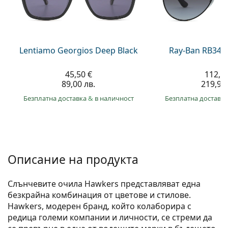
Persol
Prada
Всички марки
Lentiamo Georgios Deep Black
Ray-Ban RB345
45,50 €
112,4
89,00 лв.
219,90 
Безплатна доставка
&
в наличност
Безплатна доставк
Описание на продукта
Слънчевите очила Hawkers представляват една
безкрайна комбинация от цветове и стилове.
Hawkers, модерен бранд, който колаборира с
редица големи компании и личности, се стреми да