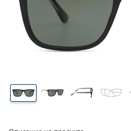
141 mm
Ширина
Ширин
на стъкл
43 mm
57 mm
Височина на стъклото
Ширина на стъклото