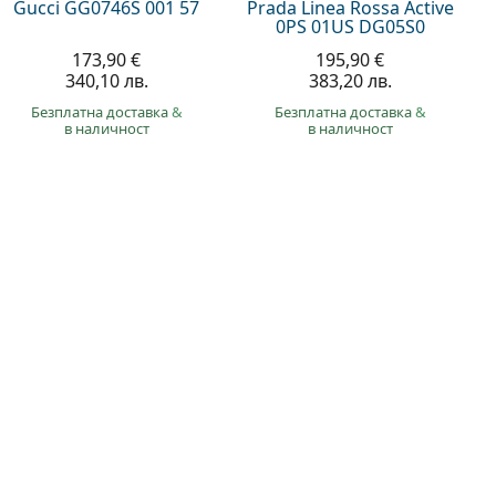
Gucci GG0746S 001 57
Prada Linea Rossa Active
0PS 01US DG05S0
173,90 €
195,90 €
340,10 лв.
383,20 лв.
Безплатна доставка
&
Безплатна доставка
&
в наличност
в наличност