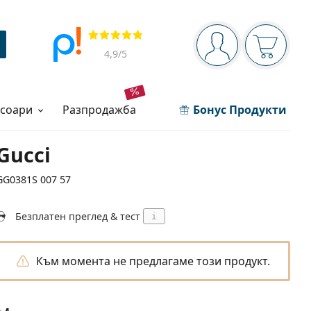
Navigation panel
Прегледи
Вие сте вписани 
Кошница
4,9
/5
есоари
разпродажба
Бонус Продукти
Gucci
GG0381S 007 57
Безплатен преглед & тест
i
Към момента не предлагаме този продукт.