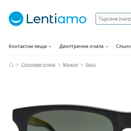
Търсене
Вход
Web навигация
Разтвори
Как да поръчам?
Контактни лещи
Диоптрични очила
Слънч
Слънчеви очила
Мъжки
Gucci