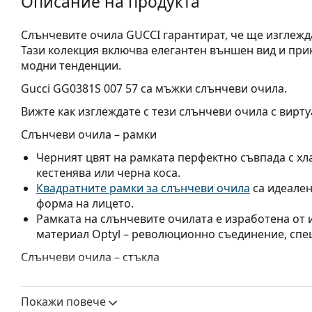
Описание на продукта
Слънчевите очила GUCCI гарантират, че ще изглежда
Тази колекция включва елегантен външен вид и при
модни тенденции.
Gucci GG0381S 007 57
са мъжки слънчеви очила.
Вижте как изглеждате с тези слънчеви очила с вирту
Слънчеви очила – рамки
Черният цвят на рамката перфектно съвпада с хла
кестенява или черна коса.
Квадратните рамки за слънчеви очила
са идеален
форма на лицето.
Рамката на слънчевите очилата е изработена от
материал Optyl – революционно съединение, спе
Слънчеви очила – стъкла
Сивите лещи намаляват интензитета на светлината
изкривяват цветовете.
Покажи повече
Лещите са изработени от пластмаса, чиито неосп