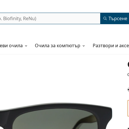
Търсене
еви очила
Очила за компютър
Разтвори и акс