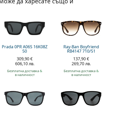
Може да харесате също и
Prada 0PR A06S 16K08Z
Ray-Ban Boyfriend
50
RB4147 710/51
309,90 €
137,90 €
606,10 лв.
269,70 лв.
Безплатна доставка
&
Безплатна доставка
&
в наличност
в наличност