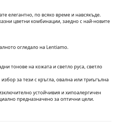
те елегантно, по всяко време и навсякъде.
казни цветни комбинации, заедно с най-новите
алното огледало на Lentiamo.
дни тонове на кожата и светло руса, светло
 избор за тези с кръгла, овална или триъгълна
 изключително устойчивия и хипоалергичен
циално предназначено за оптични цели.
, без да влияят на контраста или да
орими предимства са лекото тегло и по-