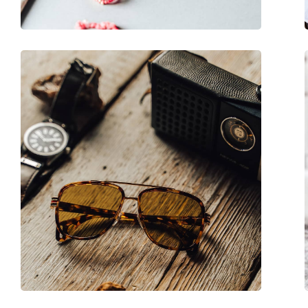
Флексибилни панти:
Не
Аксесоари
Кутия:
Да
Кърпичка за почистване:
Да
Други
Пол:
Мъжки
Категория:
Слънчеви очила
Марка:
Gucci
Предназначение:
Мода
Код:
GG0381S 007 57