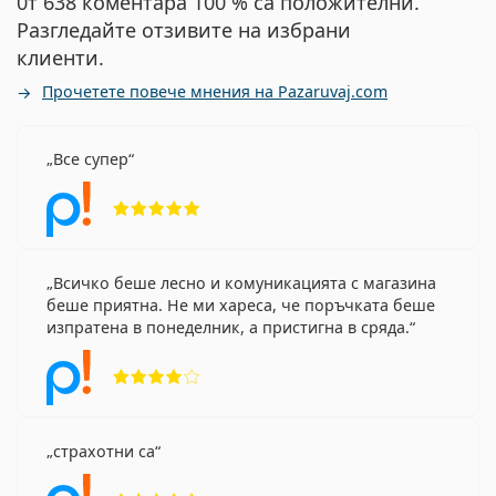
0т 638 коментара 100 % са положителни.
Разгледайте отзивите на избрани
клиенти.
Прочетете повече мнения на Pazaruvaj.com
Все супер
Рейтинг 5 от 5
Всичко беше лесно и комуникацията с магазина
беше приятна. Не ми хареса, че поръчката беше
изпратена в понеделник, а пристигна в сряда.
Рейтинг 4 от 5
страхотни са
Рейтинг 5 от 5