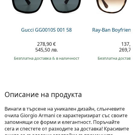
Persol
Prada
Всички марки
Gucci GG0010S 001 58
Ray-Ban Boyfriend
278,90 €
137,9
545,50 лв.
269,70 
Безплатна доставка
&
в наличност
Безплатна доставк
Описание на продукта
Винаги в търсене на уникален дизайн, слънчевите
очила Giorgio Armani се характеризират със своите
запомнящи се форми и елегантност. Поръчайте
сега и спестете от разходите за доставка! Красивите