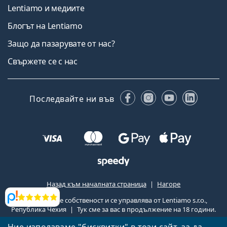
Lentiamo и медиите
Блогът на Lentiamo
Защо да пазарувате от нас?
Свържете се с нас
Facebook
Instagram
YouTube
Linked
Последвайте ни във
Назад към началната страница
Нагоре
Lentiamo.bg е собственост и се управлява от Lentiamo s.r.o.,
Прегледи
Република Чехия
Тук сме за вас в продължение на 18 години.