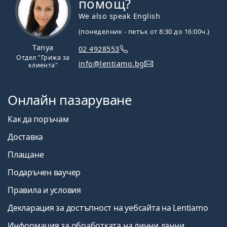
помощ?
We also speak English
(понеделник - петък от 8:30 до 16:00ч.)
Tanya
02 4928553
Отдел "Грижа за
info@lentiamo.bg
клиента"
Онлайн пазаруване
Как да поръчам
Доставка
Плащане
Подаръчен ваучер
Правила и условия
Декларация за достъпност на уебсайта на Lentiamo
Информация за обработката на лични данни