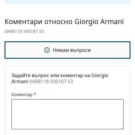
панти:
Аксесоари
Коментари относно Giorgio Armani
Кутия:
Да
0AR8118 500187 53
Кърпичка за
Да
почистване:
Нямам въпроси
Други
Пол:
Мъжки
Категория:
Слънчеви очила
Задайте въпрос или коментар на Giorgio
Armani
0AR8118 500187 53
Марка:
Giorgio Armani
Предназначение:
Мода
Коментар
*
Код:
0AR8118 500187 53