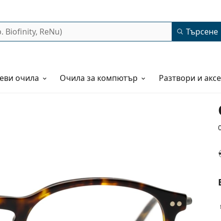
Търсене
еви очила
Очила за компютър
Разтвори и акс