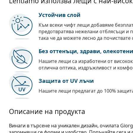
Lentiamo използва лещи с най-висок
Устойчив слой
Към всеки чифт лещи добавяме безпла
предотвратява нежелани отблясъци и пр
така че да можете лесно да почиствате 
Без оттенъци, здрави, олекотен
Нашите лещи са изработени от високок
отлична оптика, издръжливост и комфо
Защита от UV лъчи
Нашите лещи предлагат до 100% защита
Описание на продукта
Винаги в търсене на уникален дизайн, очилата Giorg
запомнящи се форми и удобство. Поръчайте сега и с