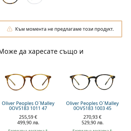
Към момента не предлагаме този продукт.
Може да харесате също и
Oliver Peoples O´Malley
Oliver Peoples O´Malley
0OV5183 1011 47
0OV5183 1003 45
255,59 €
270,93 €
499,90 лв.
529,90 лв.
Безплатна доставка
&
Безплатна доставка
&