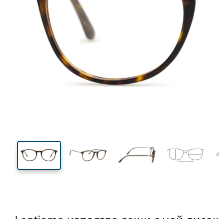
135 mm
Ширина
Ширин
на стъкл
43 mm
52 mm
Височина на стъклото
Ширина на стъклото