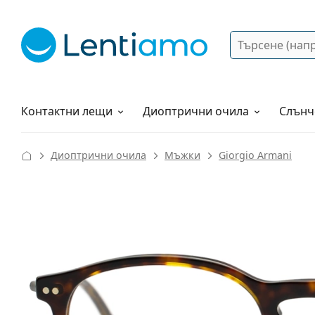
Търсене
Вход
Web навигация
Разтвори
Как да поръчам?
Контактни лещи
Диоптрични очила
Слънч
Диоптрични очила
Мъжки
Giorgio Armani