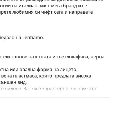
огии на италианският мега бранд и се
ерете любимия си чифт сега и направете
ледало на Lentiamo.
опли тонове на кожата и светлокафява, черна
атна или овална форма на лицето.
твена пластмаса, която предлага висока
външен вид.
е видове. За тях е характерно, че рамката
пълнят вашия тоалет благодарение на
са здравината, издръжливостта и фактът, че
а срещу повреди. Този тип рамка е подходяща
птична мощност.