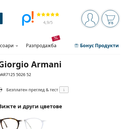
Navigation panel
Прегледи
Вие сте вписани 
Кошница
4,9
/5
есоари
разпродажба
Бонус Продукти
Giorgio Armani
0AR7125 5026 52
Безплатен преглед & тест
i
Вижте и други цветове