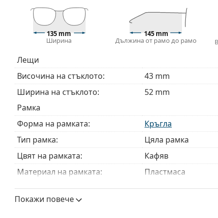
Доставяме диоптричните очила в оригиналния им
или торбичката и дизайнът могат да варират.
Кърпичката за почистване, доставяна с очилата, 
135 mm
145 mm
модели могат да бъдат доставяни с торбичка от п
Ширина
Дължина от рамо до рамо
Разгледайте пълната ни гама
очила
, за да намерит
Лещи
ръководство за очила
, ако имате нужда от помощ с 
Височина на стъклото:
43 mm
Това е медицинско устройство. Прочетете инструкц
Ширина на стъклото:
52 mm
Рамка
Форма на рамката:
Кръгла
Тип рамка:
Цяла рамка
Цвят на рамката:
Кафяв
Материал на рамката:
Пластмаса
Размер:
M
Покажи повече
Ширина:
135 mm