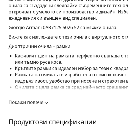
очила са създадени следвайки съвременните технол
открояват с умелото си производство и дизайн. Изб
ежедневния си външен вид специален.
Giorgio Armani 0AR7125 5026 52
са мъжки очила.
Вижте как изглеждате с тези очила с виртуалното ог
Диоптрични очила – рамки
Кафявият цвят на рамката перфектно съвпада с т
или тъмно руса коса.
Кръглите рамки са идеален избор за тези с квадр
Рамката на очилата е изработена от висококачес
издръжливост, удобство при носене и страхотен 
Очилата с цяла рамка са сред най-често срещанит
обгръща стъклата на очилата напълно. Те ще до
запомнящия си дизайн. Едни от предимствата им 
Покажи повече
рамката напълно обгръща лещата и така защитав
за всички лещи, включително тези с по-висока о
Продуктови спецификации
Аксесоари