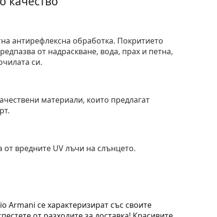
о качество
тна антирефлексна обработка. Покритието
едпазва от надраскване, вода, прах и петна,
очилата си.
и
ачествени материали, които предлагат
рт.
 от вредните UV лъчи на слънцето.
io Armani се характеризират със своите
пестете от разходите за доставка! Красивите