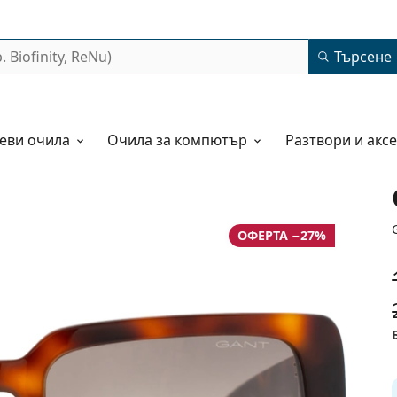
Търсене
еви очила
Очила за компютър
Разтвори и акс
ОФЕРТА −27%