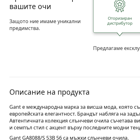
вашите очи
Oторизиран
Защото ние имаме уникални
дистрибутор
предимства.
Предлагаме ексклу
Описание на продукта
Gant е международна марка за висша мода, която съ
европейската елегантност. Брандът набляга на задъ
Автентичната колекция слънчеви очила съчетава в
и семпъл стил с акцент върху последните модни тен
Gant GA8088/S 53B 56
са мъжки слънчеви очила.