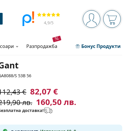
Navigation panel
Прегледи
Вие сте вписани 
Кошница
4,9
/5
есоари
разпродажба
Бонус Продукти
Gant
GA8088/S 53B 56
82,07 €
112,43 €
160,50 лв.
219,90 лв.
Безплатна доставка!