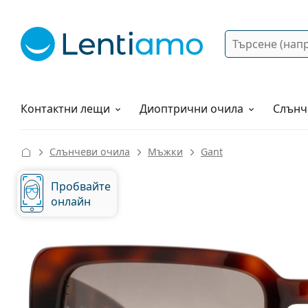
Търсене
Вход
Web навигация
Разтвори
Как да поръчам?
Контактни лещи
Диоптрични очила
Слънч
Слънчеви очила
Мъжки
Gant
Пробвайте
онлайн