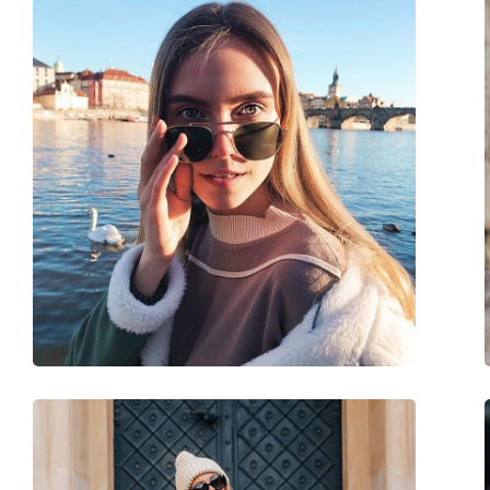
Форма на рамката:
Правоъгълна
Цвят на рамката:
Кафяв
Материал на рамката:
Пластмаса
Размер:
M
Ширина:
135 mm
Дължина на рамото:
140 mm
Ширина на моста:
19 mm
Тегло:
220 гр.
Регулируеми подложки за нос:
Не
Флексибилни панти:
Не
Аксесоари
Кутия:
Да
Кърпичка за почистване:
Да
Други