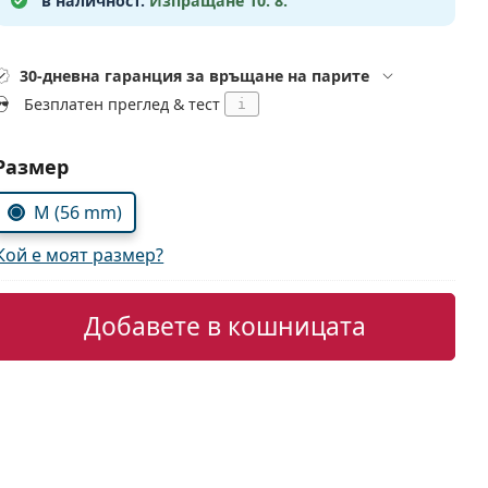
в наличност.
Изпращане 10. 8.
30-дневна гаранция за връщане на парите
Безплатен преглед & тест
i
Изберете параметри
Размер
M (56 mm)
Кой е моят размер?
Добавете в кошницата