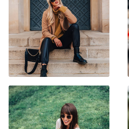
Пол:
Мъжки
Категория:
Слънчеви очила
Марка:
Gant
Предназначение:
Мода
Код:
GA8088/S 53B 56