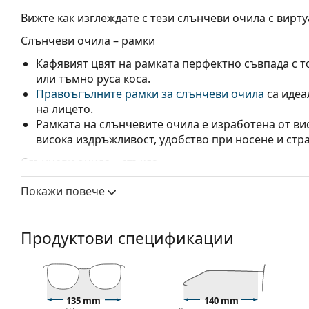
Вижте как изглеждате с тези слънчеви очила с вирту
Слънчеви очила – рамки
Кафявият цвят на рамката перфектно съвпада с т
или тъмно руса коса.
Правоъгълните рамки за слънчеви очила
са идеа
на лицето.
Рамката на слънчевите очила е изработена от ви
висока издръжливост, удобство при носене и стр
Слънчеви очила – стъкла
Кафявите лещи блокират леко синята светлина, 
Покажи повече
зрение. Те са универсални и се препоръчват за хо
Слънчевите очила имат
градиентни лещи
, с пос
част на лещите е най-светла. Най-тъмният оттен
Продуктови спецификации
пряката слънчева светлина, а по-светлият оттенъ
видимост. Тази обработка на лещите осигурява п
идеална например за шофьори, тъй като позволяв
като същевременно минимизира отблясъците от
135 mm
140 mm
Лещите са изработени от пластмаса, чиито неосп