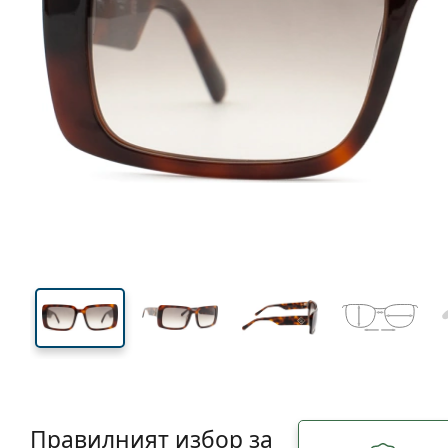
135 mm
Ширина
Ширин
на стъкл
40 mm
56 mm
Височина на стъклото
Ширина на стъклото
Правилният избор за