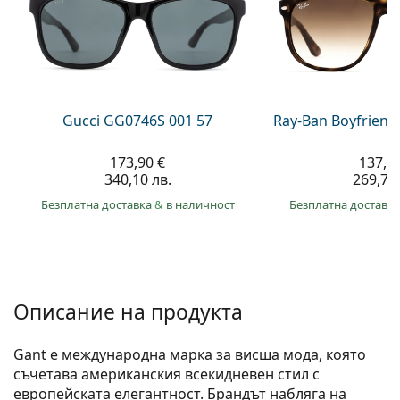
Gucci
Всички разтвори
На лин
Всички марки
Persol
Prada
Всички марки
Gucci GG0746S 001 57
Ray-Ban Boyfriend
173,90 €
137,9
340,10 лв.
269,70 
Безплатна доставка
&
в наличност
Безплатна доставк
Описание на продукта
Gant е международна марка за висша мода, която
съчетава американския всекидневен стил с
европейската елегантност. Брандът набляга на