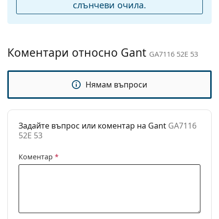
подложки за нос:
слънчеви очила.
Флексибилни
Не
панти:
Аксесоари
Коментари относно Gant
GA7116 52E 53
Кутия:
Да
Кърпичка за
Да
Нямам въпроси
почистване:
Други
Пол:
Мъжки
Задайте въпрос или коментар на Gant
GA7116
Категория:
Слънчеви очила
52E 53
Марка:
Gant
Коментар
*
Предназначение:
Мода
Код:
GA7116 52E 53