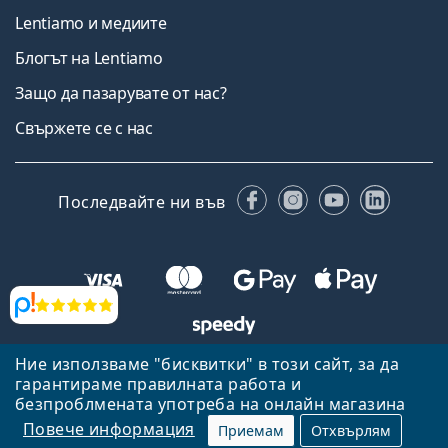
Lentiamo и медиите
Блогът на Lentiamo
Защо да пазарувате от нас?
Свържете се с нас
Facebook
Instagram
YouTube
Linked
Последвайте ни във
Прегледи
Ние използваме "бисквитки" в този сайт, за да
Назад към началната страница
Нагоре
гарантираме правилната работа и
Lentiamo.bg е собственост и се управлява от Lentiamo s.r.o.,
безпроблмената употреба на онлайн магазина
Република Чехия
Тук сме за вас в продължение на 18 години.
Повече информация
Приемам
Отхвърлям