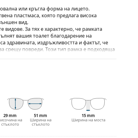
 овална или кръгла форма на лицето.
твена пластмаса, която предлага висока
външен вид.
е видове. За тях е характерно, че рамката
пълнят вашия тоалет благодарение на
са здравината, издръжливостта и фактът, че
а срещу повреди. Този тип рамка е подходяща
птична мощност.
 калъф/текстилна торбичка. Цветът на калъфа
е идеална за почистване и грижа за тях. Някои
лат вместо с кърпа.
е повече модели или разгледайте нашето
избора.
29 mm
51 mm
15 mm
Височина на
Ширина на
Ширина на моста
иите преди употреба.
стъклото
стъклото