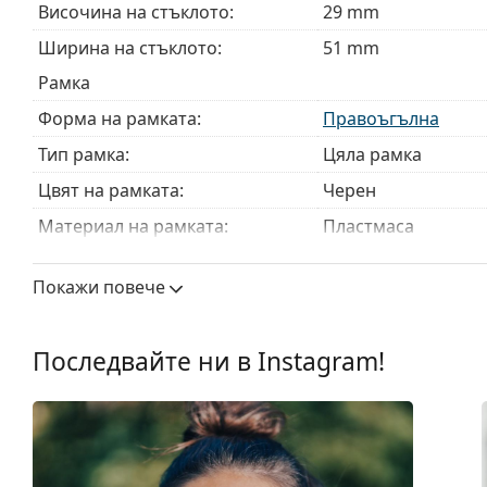
Височина на стъклото:
29 mm
Ширина на стъклото:
51 mm
Рамка
Форма на рамката:
Правоъгълна
Тип рамка:
Цяла рамка
Цвят на рамката:
Черен
Материал на рамката:
Пластмаса
Размер:
S
Покажи повече
Ширина:
124 mm
Дължина от рамо до рамо:
135 mm
Последвайте ни в Instagram!
Ширина на моста:
15 mm
Тегло:
40 гр.
Регулируеми подложки за нос:
Не
Аксесоари