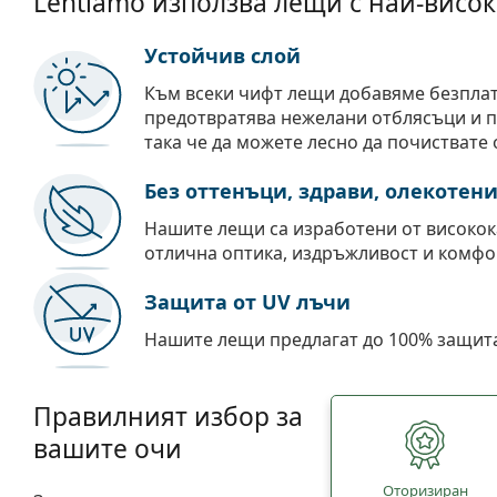
Lentiamo използва лещи с най-висок
Устойчив слой
Към всеки чифт лещи добавяме безпла
предотвратява нежелани отблясъци и пр
така че да можете лесно да почиствате 
Без оттенъци, здрави, олекотен
Нашите лещи са изработени от високок
отлична оптика, издръжливост и комфо
Защита от UV лъчи
Нашите лещи предлагат до 100% защита
Правилният избор за
вашите очи
Oторизиран