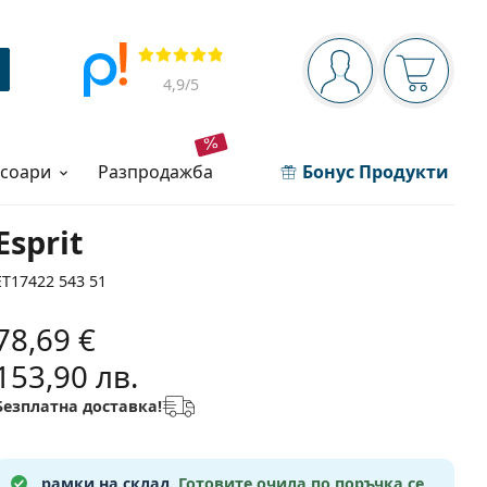
Navigation panel
Прегледи
Вие сте вписани 
Кошница
4,9
/5
есоари
разпродажба
Бонус Продукти
Esprit
ET17422 543 51
78,69 €
153,90 лв.
Безплатна доставка!
рамки на склад.
Готовите очила по поръчка се