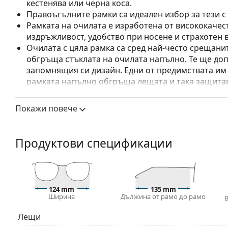
кестенява или черна коса.
Правоъгълните рамки са идеален избор за тези с
Рамката на очилата е изработена от висококачес
издръжливост, удобство при носене и страхотен 
Очилата с цяла рамка са сред най-често срещанит
обгръща стъклата на очилата напълно. Те ще до
запомнящия си дизайн. Едни от предимствата им 
рамката напълно обгръща лещата и така защитав
за всички лещи, включително тези с по-висока о
Покажи повече
Аксесоари
Доставяме диоптричните очила в оригиналния им
или торбичката и дизайнът могат да варират.
Продуктови спецификации
Кърпичката за почистване, доставяна с очилата, 
модели могат да бъдат доставяни с торбичка от п
Разгледайте пълната ни гама
очила
, за да намерит
ръководство за очила
, ако имате нужда от помощ с 
124 mm
135 mm
Ширина
Дължина от рамо до рамо
Това е медицинско устройство. Прочетете инструкц
Лещи