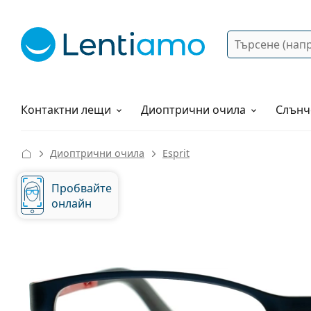
Търсене
Вход
Web навигация
Разтвори
Как да поръчам?
Контактни лещи
Диоптрични очила
Слънч
Диоптрични очила
Esprit
Пробвайте
онлайн