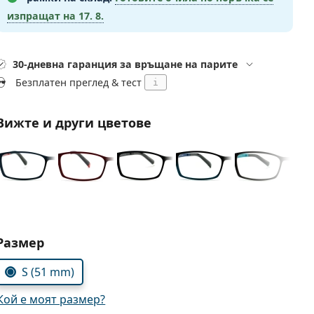
изпращат на
17. 8.
30-дневна гаранция за връщане на парите
Безплатен преглед & тест
i
Вижте и други цветове
Изберете параметри
Размер
S (51 mm)
Кой е моят размер?