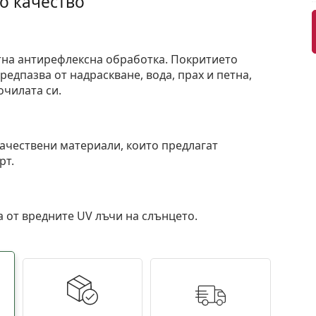
о качество
тна антирефлексна обработка. Покритието
едпазва от надраскване, вода, прах и петна,
очилата си.
и
ачествени материали, които предлагат
рт.
 от вредните UV лъчи на слънцето.