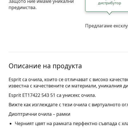
Защото ние имаме уникални
дистрибутор
предимства.
Предлагаме ексклу
Описание на продукта
Esprit са очила, които се отличават с високо качест
известна с качествените си материали, уникалния д
Esprit ET17422 543 51
са унисекс очила.
Вижте как изглеждате с тези очила с виртуалното ог
Диоптрични очила – рамки
Черният цвят на рамката перфектно съвпада с хла