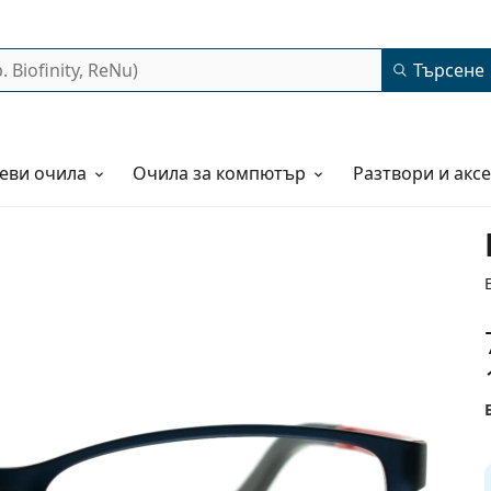
Търсене
еви очила
Очила за компютър
Разтвори и акс