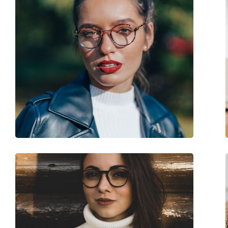
Кутия:
Да
Кърпичка за почистване:
Да
Други
Пол:
Unisex
Категория:
Диоптрични очила
Марка:
Esprit
Код:
ET17422 543 51