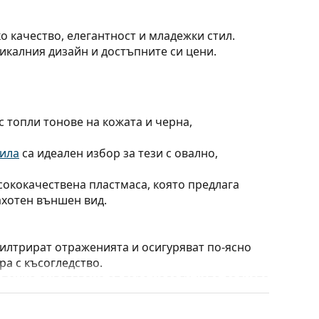
ко качество, елегантност и младежки стил.
никалния дизайн и достъпните си цени.
 топли тонове на кожата и черна,
чила
са идеален избор за тези с овално,
сококачествена пластмаса, която предлага
ахотен външен вид.
филтрират отраженията и осигуряват по-ясно
ра с късогледство.
тепенно оцветяване от горе надолу, като долната
ък в горната част позволява филтриране на
к в долната част осигурява достатъчна