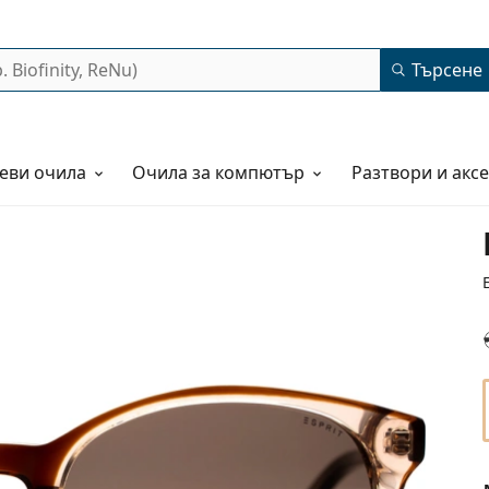
Търсене
еви очила
Очила за компютър
Разтвори и акс