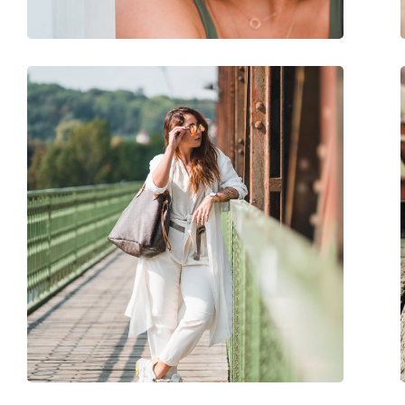
Аксесоари
Кутия:
Да
Кърпичка за почистване:
Да
Други
Пол:
Дамски
Категория:
Слънчеви очила
Марка:
Esprit
Предназначение:
Мода
Код:
ET17997 513 52