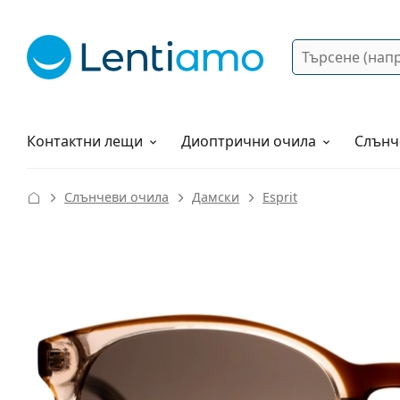
Търсене
Вход
Web навигация
Разтвори
Как да поръчам?
Контактни лещи
Диоптрични очила
Слънч
Слънчеви очила
Дамски
Esprit