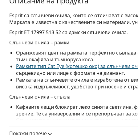
Описание на продукта
Esprit са слънчеви очила, които се отличават с висо
Марката е известна с качествените си материали, у
Esprit ET 17997 513 52
са дамски слънчеви очила.
Слънчеви очила – рамки
Оранжевият цвят на рамката перфектно съвпада с
тъмнокафява и тъмноруса коса.
Рамките тип Cat Eye (котешко око) за слънчеви о
сърцевидно или лице с формата на диамант.
Рамката на слънчевите очила е изработена от ви
висока издръжливост, удобство при носене и стр
Слънчеви очила – стъкла
Кафявите лещи блокират леко синята светлина, 
зрение. Те са универсални и се препоръчват за хо
Слънчевите очила имат
градиентни лещи
, с пос
част на лещите е най-светла. Най-тъмният оттен
Покажи повече
пряката слънчева светлина, а по-светлият оттенъ