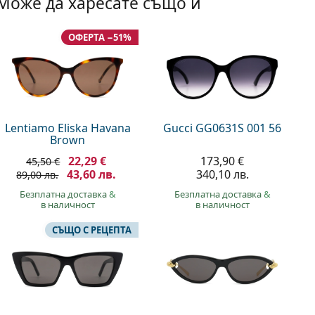
Може да харесате също и
ОФЕРТА −51%
Lentiamo Eliska Havana
Gucci GG0631S 001 56
Brown
22,29 €
173,90 €
45,50 €
43,60 лв.
340,10 лв.
89,00 лв.
Безплатна доставка
&
Безплатна доставка
&
в наличност
в наличност
СЪЩО С РЕЦЕПТА