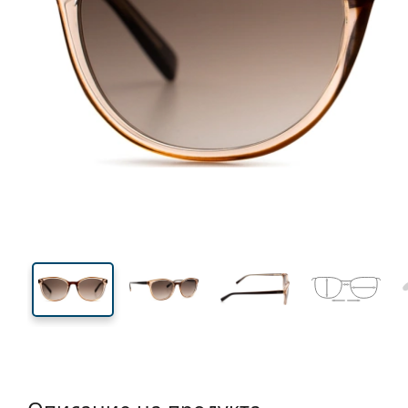
133 mm
Ширина
Ширин
на стъкл
41 mm
52 mm
Височина на стъклото
Ширина на стъклото