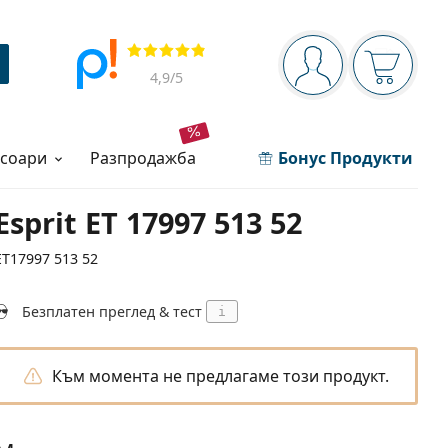
Navigation panel
Прегледи
Вие сте вписани 
Кошница
4,9
/5
есоари
разпродажба
Бонус Продукти
Esprit ET 17997 513 52
ET17997 513 52
Безплатен преглед & тест
i
Към момента не предлагаме този продукт.