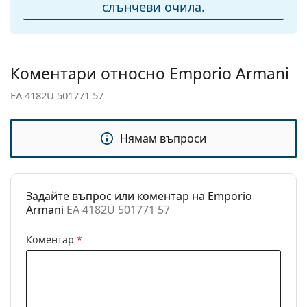
подложки за нос:
слънчеви очила.
Флексибилни
Не
панти:
Аксесоари
Коментари относно Emporio Armani
Кутия:
Не
EA 4182U 501771 57
Кърпичка за
Да
почистване:
Нямам въпроси
Други
Пол:
Мъжки
Категория:
Слънчеви очила
Задайте въпрос или коментар на Emporio
Armani
EA 4182U 501771 57
Марка:
Emporio Armani
Предназначение:
Мода
Коментар
*
Код:
EA 4182U 501771 57