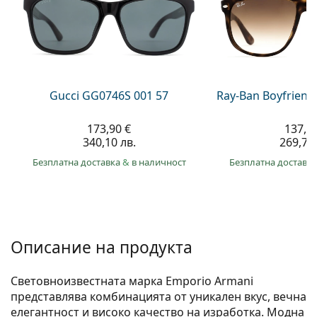
Gucci
Всички разтвори
На лин
Всички марки
Persol
Prada
Всички марки
Gucci GG0746S 001 57
Ray-Ban Boyfriend
173,90 €
137,9
340,10 лв.
269,70 
Безплатна доставка
&
в наличност
Безплатна доставк
Описание на продукта
Световноизвестната марка Emporio Armani
представлява комбинацията от уникален вкус, вечна
елегантност и високо качество на изработка. Модна