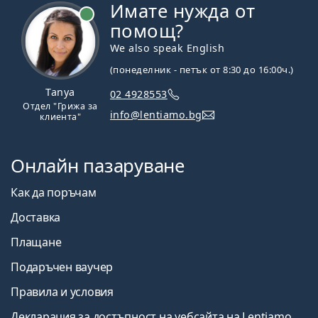
Имате нужда от
На линия
помощ?
We also speak English
(понеделник - петък от 8:30 до 16:00ч.)
Tanya
02 4928553
Отдел "Грижа за
info@lentiamo.bg
клиента"
Онлайн пазаруване
Как да поръчам
Доставка
Плащане
Подаръчен ваучер
Правила и условия
Декларация за достъпност на уебсайта на Lentiamo