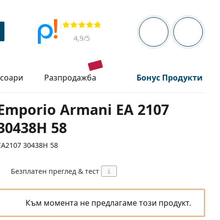
Navigation panel
Прегледи
Вие сте вписани 
Кошница
4,9
/5
есоари
разпродажба
Бонус Продукти
Emporio Armani EA 2107
30438H 58
EA2107 30438H 58
Безплатен преглед & тест
i
Към момента не предлагаме този продукт.