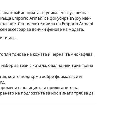
лява комбинацията от уникален вкус, вечна
 къща Emporio Armani се фокусира върху най-
околение. Слънчевите очила на Emporio Armani
есен аксесоар за всички фенове на модата.
и очила.
топли тонове на кожата и черна, тъмнокафява,
 избор за тези с кръгла, овална или триъгълна
тал, който поддържа добре формата си и
ид.
 промени в позицията и прилягането на
ирането на подложките за нос винаги трябва да
ти повреда или счупване.