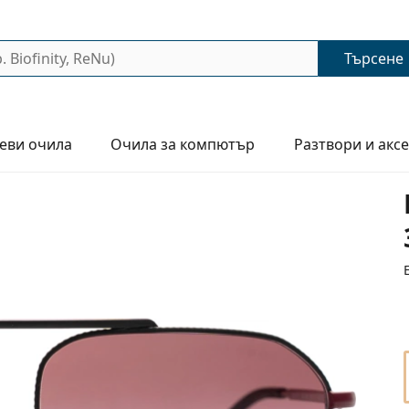
Търсене
еви очила
Очила за компютър
Разтвори и акс