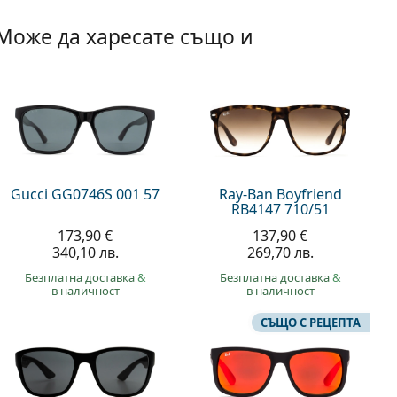
Може да харесате също и
Gucci GG0746S 001 57
Ray-Ban Boyfriend
RB4147 710/51
173,90 €
137,90 €
340,10 лв.
269,70 лв.
Безплатна доставка
&
Безплатна доставка
&
в наличност
в наличност
СЪЩО С РЕЦЕПТА