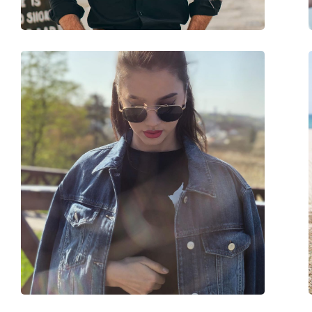
Флексибилни панти:
Не
Аксесоари
Кутия:
Да
Кърпичка за почистване:
Да
Други
Пол:
Мъжки
Категория:
Слънчеви очила
Марка:
Emporio Armani
Предназначение:
Мода
Код:
EA2107 30438H 58