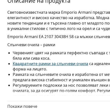
Описание на продукта
Световноизвестната марка Emporio Armani представ
елегантност и високо качество на изработка. Модна
новите тенденции и е търсена главно от младото п
в уникални стилове с типично лого на орел и са чуд
Emporio Armani EA 2107 30438H 58
са мъжки слънчев
Слънчеви очила – рамки
Червеният цвят на рамката перфектно съвпада с 
бяла или сива коса.
Квадратните рамки за слънчеви очила
са идеален
форма на лицето.
Рамката на слънчевите очила е изработена от ме
предлага висока стабилност и уникален външен в
Регулируемите подложки за нос позволяват леки
очилата, за да осигурят по-голям комфорт. Регул
се извършва от опитен оптик, за да се предотвра
Слънчеви очила – стъкла
Покажи повече