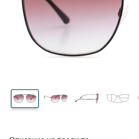
140 mm
Ширина
Ширин
на стъкл
46 mm
56 mm
Височина на стъклото
Ширина на стъклото