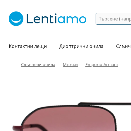
Търсене
Вход
Web навигация
Разтвори
Как да поръчам?
Контактни лещи
Диоптрични очила
Слънч
Слънчеви очила
Мъжки
Emporio Armani