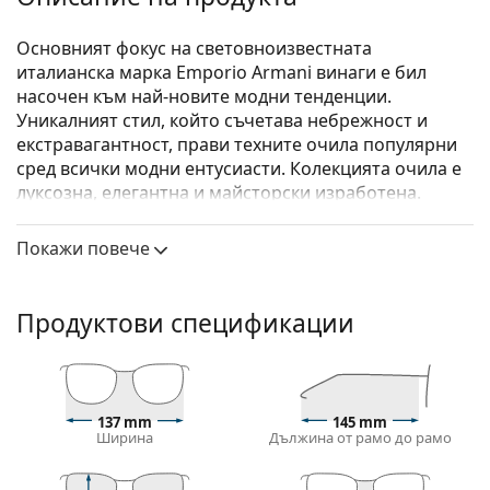
Основният фокус на световноизвестната
италианска марка Emporio Armani винаги е бил
насочен към най-новите модни тенденции.
Уникалният стил, който съчетава небрежност и
екстравагантност, прави техните очила популярни
сред всички модни ентусиасти. Колекцията очила е
луксозна, елегантна и майсторски изработена.
Emporio Armani 0EA1142 3001 56
са мъжки очила.
Покажи повече
Вижте как изглеждате с тези очила с виртуалното
огледало на Lentiamo.
Продуктови спецификации
Диоптрични очила – рамки
Черният цвят на рамката перфектно съвпада с
хладни тонове на кожата и светло руса, светло
кестенява или черна коса.
137 mm
145 mm
Правоъгълните рамки са идеален избор за тези с
Ширина
Дължина от рамо до рамо
овална или кръгла форма на лицето.
Рамката на очилата е направена от комбинация