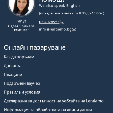
We also speak English
(понеделник - петък от 8:30 до 16:00ч.)
Tanya
02 4928553
Отдел "Грижа за
info@lentiamo.bg
клиента"
Онлайн пазаруване
Как да поръчам
Доставка
Плащане
Подаръчен ваучер
Правила и условия
Декларация за достъпност на уебсайта на Lentiamo
Информация за обработката на лични данни