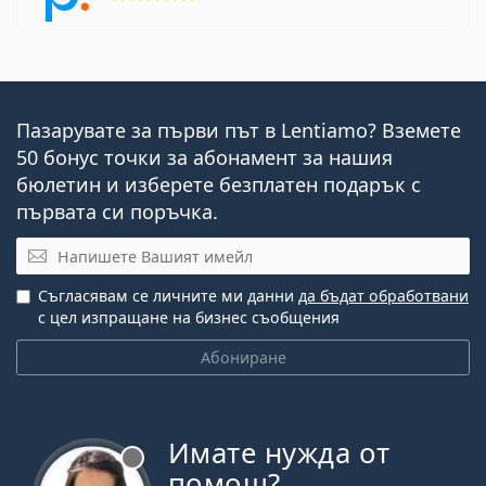
Пазарувате за първи път в Lentiamo? Вземете
50 бонус точки за абонамент за нашия
бюлетин и изберете безплатен подарък с
първата си поръчка.
Имейл
Съгласявам се личните ми данни
да бъдат обработвани
с цел изпращане на бизнес съобщения
Абониране
Имате нужда от
Извън линия
помощ?