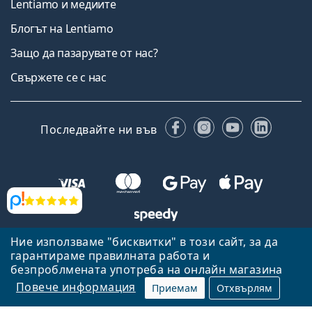
Lentiamo и медиите
Блогът на Lentiamo
Защо да пазарувате от нас?
Свържете се с нас
Facebook
Instagram
YouTube
Linked
Последвайте ни във
Прегледи
Ние използваме "бисквитки" в този сайт, за да
Назад към началната страница
Нагоре
гарантираме правилната работа и
Lentiamo.bg е собственост и се управлява от Lentiamo s.r.o.,
безпроблмената употреба на онлайн магазина
Република Чехия
Тук сме за вас в продължение на 18 години.
Повече информация
Приемам
Отхвърлям