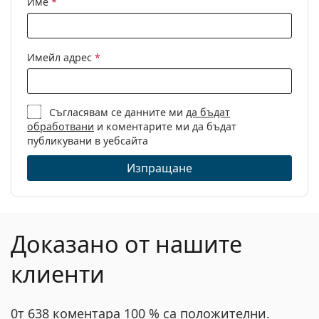
Име
*
Кърпичка за
Да
Това е медицинско устройство. Прочетете
почистване:
инструкциите преди употреба.
Други
Имейл адрес
*
Пол:
Мъжки
Категория:
Диоптрични очила
Съгласявам се данните ми
да бъдат
Марка:
Emporio Armani
обработвани
и коментарите ми да бъдат
Код:
0EA1142 3001 56
публикувани в уебсайта
Изпращане
Доказано от нашите
клиенти
0т 638 коментара 100 % са положителни.