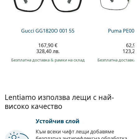
Persol
Prada
Всички марки
Gucci GG1820O 001 55
Puma PE0027
167,90 €
62,99
328,40 лв.
123,20 
Безплатна доставка
&
рамки на склад
Безплатна доставка
Lentiamo използва лещи с най-
високо качество
Устойчив слой
Към всеки чифт лещи добавяме
безплатна антирефлексна обработка.