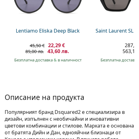
Persol
Prada
Всички марки
Lentiamo Eliska Deep Black
Saint Laurent SL 
22,29 €
287,9
45,50 €
43,60 лв.
563,10 
89,00 лв.
Безплатна доставка
&
в наличност
Безплатна доставк
Описание на продукта
Популярният бранд Dsquared2 е специализира в
дизайн, изпълнен с необичайни и иновативни
цветови комбинации и стилове. Марката е основана
от братята Дийн и Дан, еднояйчни близнаци от