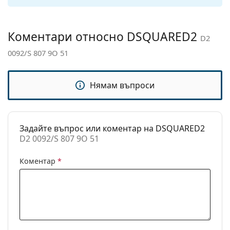
откриете повече модели от популярни марки.
панти:
Аксесоари
Коментари относно DSQUARED2
D2
Кутия:
Да
0092/S 807 9O 51
Кърпичка за
Да
почистване:
Нямам въпроси
Други
Пол:
Дамски
Категория:
Слънчеви очила
Задайте въпрос или коментар на DSQUARED2
D2 0092/S 807 9O 51
Марка:
Dsquared2
Предназначение:
Мода
Коментар
*
Код:
D2 0092/S 807 9O 51