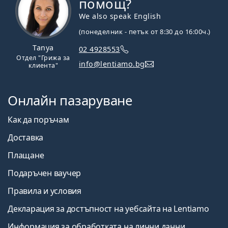
помощ?
We also speak English
(понеделник - петък от 8:30 до 16:00ч.)
Tanya
02 4928553
Отдел "Грижа за
info@lentiamo.bg
клиента"
Онлайн пазаруване
Как да поръчам
Доставка
Плащане
Подаръчен ваучер
Правила и условия
Декларация за достъпност на уебсайта на Lentiamo
Информация за обработката на лични данни