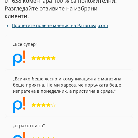
0т 638 коментара 100 % са положителни.
Разгледайте отзивите на избрани
клиенти.
Прочетете повече мнения на Pazaruvaj.com
Все супер
Рейтинг 5 от 5
Всичко беше лесно и комуникацията с магазина
беше приятна. Не ми хареса, че поръчката беше
изпратена в понеделник, а пристигна в сряда.
Рейтинг 4 от 5
страхотни са
Рейтинг 5 от 5