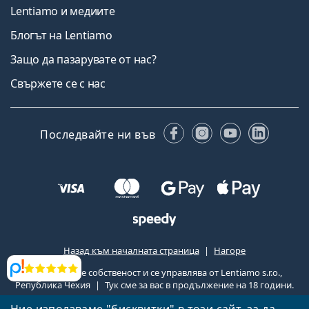
Lentiamo и медиите
Блогът на Lentiamo
Защо да пазарувате от нас?
Свържете се с нас
Facebook
Instagram
YouTube
Linked
Последвайте ни във
Назад към началната страница
Нагоре
Lentiamo.bg е собственост и се управлява от Lentiamo s.r.o.,
Прегледи
Република Чехия
Тук сме за вас в продължение на 18 години.