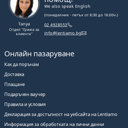
We also speak English
(понеделник - петък от 8:30 до 16:00ч.)
Tanya
02 4928553
Отдел "Грижа за
info@lentiamo.bg
клиента"
Онлайн пазаруване
Как да поръчам
Доставка
Плащане
Подаръчен ваучер
Правила и условия
Декларация за достъпност на уебсайта на Lentiamo
Информация за обработката на лични данни