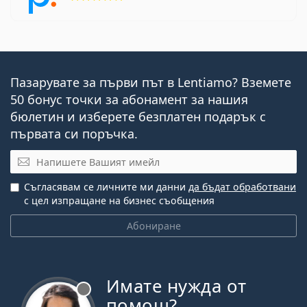
Пазарувате за първи път в Lentiamo? Вземете
50 бонус точки за абонамент за нашия
бюлетин и изберете безплатен подарък с
първата си поръчка.
Имейл
Съгласявам се личните ми данни
да бъдат обработвани
с цел изпращане на бизнес съобщения
Абониране
Имате нужда от
Извън линия
помощ?