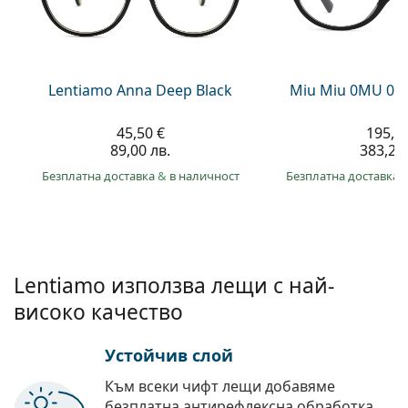
Persol
Prada
Всички марки
Lentiamo Anna Deep Black
Miu Miu 0MU 01
45,50 €
195,9
89,00 лв.
383,20 
Безплатна доставка
&
в наличност
Безплатна доставка
Lentiamo използва лещи с най-
високо качество
Устойчив слой
Към всеки чифт лещи добавяме
безплатна антирефлексна обработка.