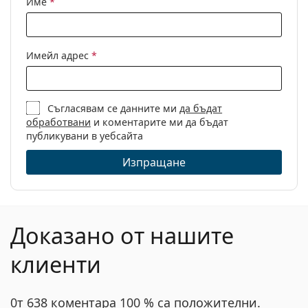
Име
*
Кърпичка за
Да
почистване:
Други
Имейл адрес
*
Пол:
Дамски
Категория:
Диоптрични очила
Съгласявам се данните ми
да бъдат
Марка:
Dsquared2
обработвани
и коментарите ми да бъдат
Код:
D2 0008 807 18 55
публикувани в уебсайта
Изпращане
Доказано от нашите
клиенти
0т 638 коментара 100 % са положителни.