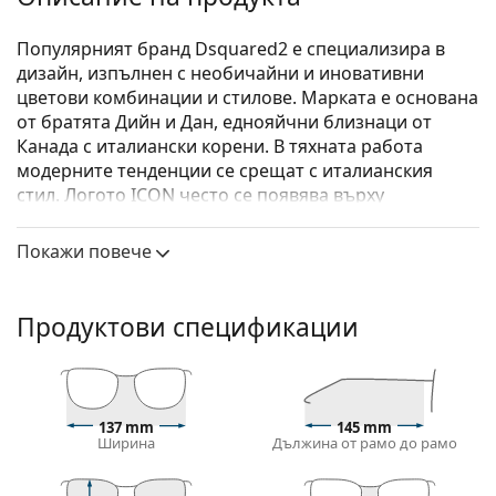
Популярният бранд Dsquared2 е специализира в
дизайн, изпълнен с необичайни и иновативни
цветови комбинации и стилове. Марката е основана
от братята Дийн и Дан, еднояйчни близнаци от
Канада с италиански корени. В тяхната работа
модерните тенденции се срещат с италианския
стил. Логото ICON често се появява върху
продуктите на Dsquared2, изразявайки
убеждението, че всеки е икона. Колекцията
Покажи повече
диоптрични очила Dsquared2 е елегантна и
непреходна, изпълнена със смели контрасти и
игрива чувственост.
Продуктови спецификации
DSQUARED2 D2 0008 807 18 55
са дамски очила.
Диоптрични очила – рамки
Черният цвят на рамката перфектно съвпада с
137 mm
145 mm
Ширина
Дължина от рамо до рамо
хладни тонове на кожата и светло руса, светло
кестенява или черна коса.