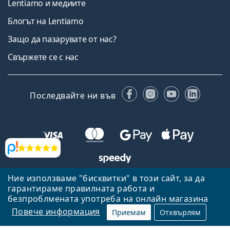
Lentiamo и медиите
Блогът на Lentiamo
Защо да пазарувате от нас?
Свържете се с нас
Facebook
Instagram
YouTube
Linked
Последвайте ни във
Прегледи
Ние използваме "бисквитки" в този сайт, за да
Назад към началната страница
Нагоре
гарантираме правилната работа и
Lentiamo.bg е собственост и се управлява от Lentiamo s.r.o.,
безпроблмената употреба на онлайн магазина
Република Чехия
Тук сме за вас в продължение на 18 години.
Повече информация
Приемам
Отхвърлям