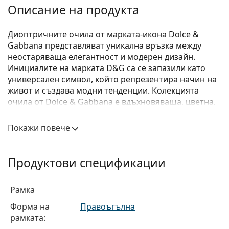
Описание на продукта
Диоптричните очила от марката-икона Dolce &
Gabbana представляват уникална връзка между
неостаряваща елегантност и модерен дизайн.
Инициалите на марката D&G са се запазили като
универсален символ, който репрезентира начин на
живот и създава модни тенденции. Колекцията
очила от Dolce & Gabbana е вдъхновяваща, цветна,
изискана и луксозна. Вдъхновението си черпи от
Сицилия и нейната култура.
Покажи повече
Dolce & Gabbana 0DG3365 501
са дамски очила.
Вижте как изглеждате с тези очила с виртуалното
Продуктови спецификации
огледало на Lentiamo.
Диоптрични очила – рамки
Рамка
Черният цвят на рамката перфектно съвпада с
Форма на
Правоъгълна
хладни тонове на кожата и светло руса, светло
рамката:
кестенява или черна коса.