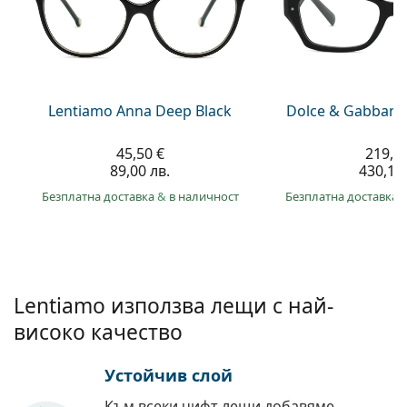
Persol
Prada
Всички марки
Lentiamo Anna Deep Black
Dolce & Gabbana
45,50 €
219,9
89,00 лв.
430,10 
Безплатна доставка
&
в наличност
Безплатна доставка
Lentiamo използва лещи с най-
високо качество
Устойчив слой
Към всеки чифт лещи добавяме