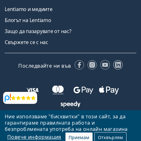
Lentiamo и медиите
Блогът на Lentiamo
Защо да пазарувате от нас?
Свържете се с нас
Facebook
Instagram
YouTube
Linked
Последвайте ни във
Прегледи
Ние използваме "бисквитки" в този сайт, за да
Назад към началната страница
Нагоре
гарантираме правилната работа и
Lentiamo.bg е собственост и се управлява от Lentiamo s.r.o.,
безпроблмената употреба на онлайн магазина
Република Чехия
Тук сме за вас в продължение на 18 години.
Повече информация
Приемам
Отхвърлям