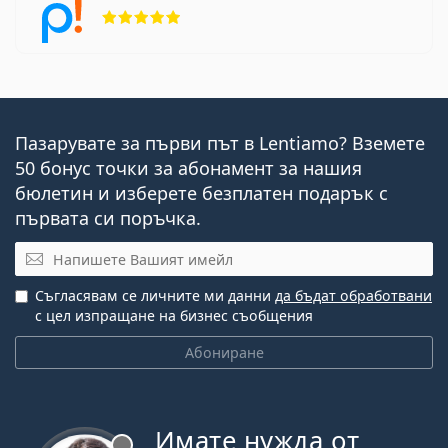
Рейтинг 5 от 5
Пазарувате за първи път в Lentiamo? Вземете
50 бонус точки за абонамент за нашия
бюлетин и изберете безплатен подарък с
първата си поръчка.
Имейл
Съгласявам се личните ми данни
да бъдат обработвани
с цел изпращане на бизнес съобщения
Абониране
Имате нужда от
Извън линия