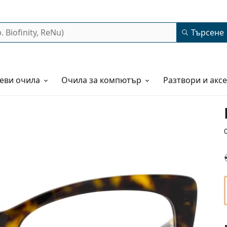
Търсене
еви очила
Очила за компютър
Разтвори и акс