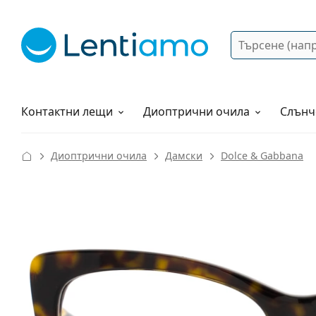
Търсене
Вход
Web навигация
Разтвори
Как да поръчам?
Контактни лещи
Диоптрични очила
Слънч
Диоптрични очила
Дамски
Dolce & Gabbana