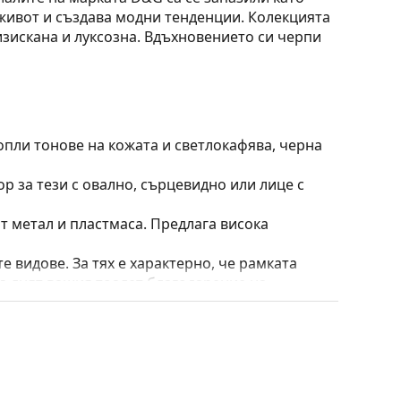
живот и създава модни тенденции. Колекцията
изискана и луксозна. Вдъхновението си черпи
опли тонове на кожата и светлокафява, черна
ор за тези с овално, сърцевидно или лице с
т метал и пластмаса. Предлага висока
е видове. За тях е характерно, че рамката
пълнят вашия тоалет благодарение на
са здравината, издръжливостта и фактът, че
а срещу повреди. Този тип рамка е подходяща
птична мощност.
 калъф/текстилна торбичка. Цветът на калъфа