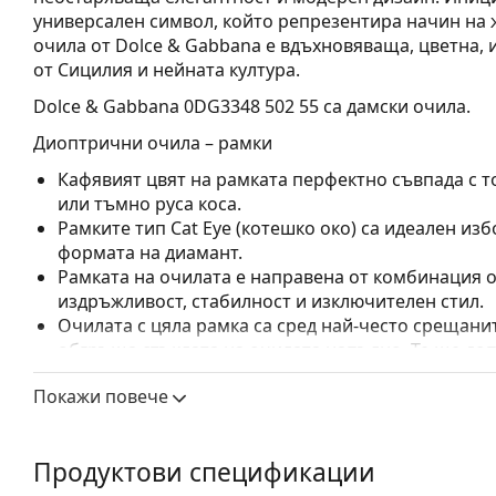
универсален символ, който репрезентира начин на 
очила от Dolce & Gabbana е вдъхновяваща, цветна, 
от Сицилия и нейната култура.
Dolce & Gabbana 0DG3348 502 55
са дамски очила.
Диоптрични очила – рамки
Кафявият цвят на рамката перфектно съвпада с т
или тъмно руса коса.
Рамките тип Cat Eye (котешко око) са идеален изб
формата на диамант.
Рамката на очилата е направена от комбинация о
издръжливост, стабилност и изключителен стил.
Очилата с цяла рамка са сред най-често срещанит
обгръща стъклата на очилата напълно. Те ще до
запомнящия си дизайн. Едни от предимствата им 
Покажи повече
рамката напълно обгръща лещата и така защитав
за всички лещи, включително тези с по-висока о
Аксесоари
Продуктови спецификации
Доставяме диоптричните очила в оригиналния им