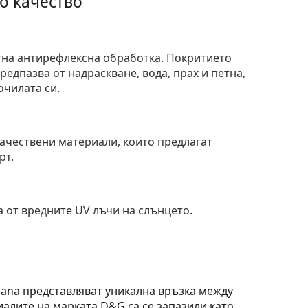
о качество
тна антирефлексна обработка. Покритието
едпазва от надраскване, вода, прах и петна,
очилата си.
и
ачествени материали, които предлагат
рт.
 от вредните UV лъчи на слънцето.
ana представляват уникална връзка между
алите на марката D&G са се запазили като