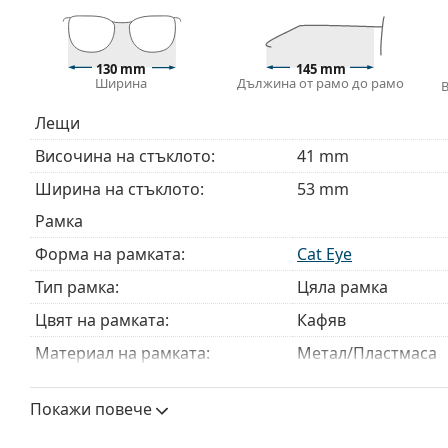
или торбичката и дизайнът могат да варират.
Кърпичката за почистване, доставяна с очилата, 
модели могат да бъдат доставяни с торбичка от п
130 mm
145 mm
Ширина
Дължина от рамо до рамо
Разгледайте пълната ни гама
очила
, за да намерит
ръководство за очила
, ако имате нужда от помощ с 
Лещи
Това е медицинско устройство. Прочетете инструкц
Височина на стъклото:
41 mm
Ширина на стъклото:
53 mm
Рамка
Форма на рамката:
Cat Eye
Тип рамка:
Цяла рамка
Цвят на рамката:
Кафяв
Материал на рамката:
Метал/Пластмаса
Размер:
M
Покажи повече
Ширина:
130 mm