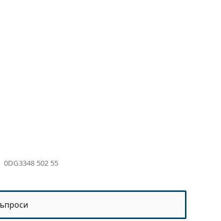
a
0DG3348 502 55
ъпроси