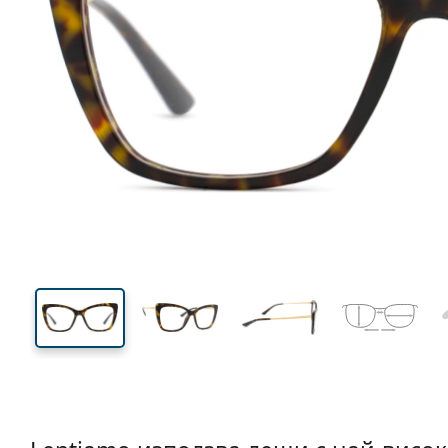
130 mm
Ширина
Ширин
на стъкл
41 mm
53 mm
Височина на стъклото
Ширина на стъклото