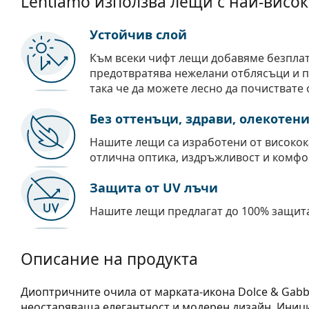
Lentiamo използва лещи с най-висок
Устойчив слой
Към всеки чифт лещи добавяме безпла
предотвратява нежелани отблясъци и пр
така че да можете лесно да почиствате 
Без оттенъци, здрави, олекотен
Нашите лещи са изработени от високок
отлична оптика, издръжливост и комфо
Защита от UV лъчи
Нашите лещи предлагат до 100% защита
Описание на продукта
Диоптричните очила от марката-икона Dolce & Gabb
неостаряваща елегантност и модерен дизайн. Иници