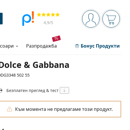
Navigation panel
Прегледи
Вие сте вписани 
Кошница
4,9
/5
есоари
разпродажба
Бонус Продукти
Dolce & Gabbana
0DG3348 502 55
Безплатен преглед & тест
i
Към момента не предлагаме този продукт.