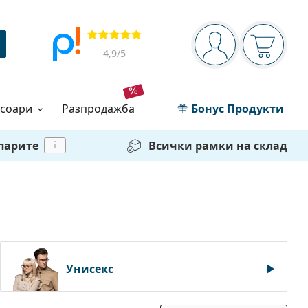
Navigation panel
Прегледи
Вие сте вписани 
Кошница
4,9
/5
есоари
разпродажба
Бонус Продукти
 парите
Всички рамки на склад
i
Унисекс