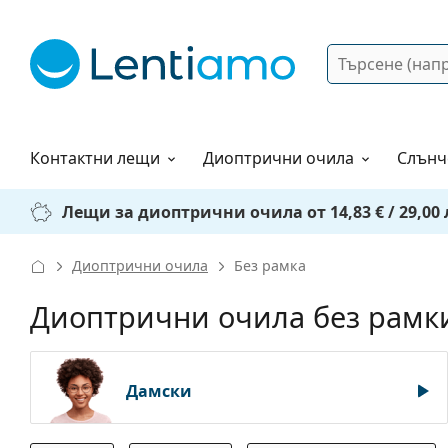
Търсене
Вход
Web навигация
Разтвори
Как да поръчам?
Контактни лещи
Диоптрични очила
Слънч
Лещи за диоптрични очила от 14,83 € / 29,00 
Диоптрични очила
Без рамка
Диоптрични очила без рамк
Дамски