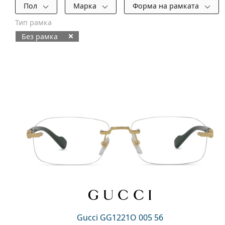
Филтри
Пол
Марка
Форма на рамката
Тип рамка
Без рамка
Налични продукти
Gucci GG1221O 005 56