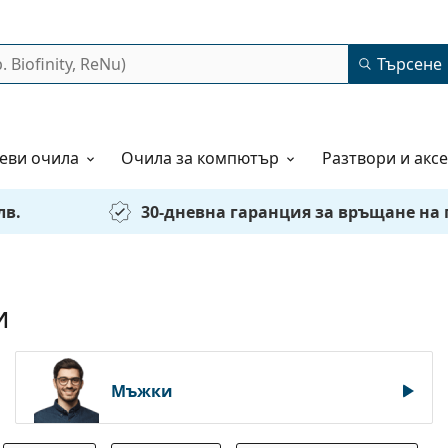
Търсене
еви очила
Очила за компютър
Разтвори и акс
лв.
30-дневна гаранция за връщане на
и
Мъжки