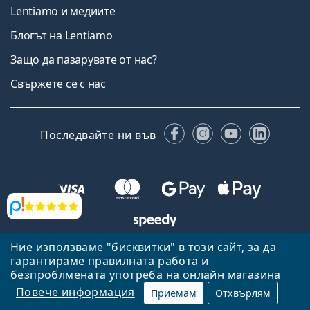
Lentiamo и медиите
Блогът на Lentiamo
Защо да пазарувате от нас?
Свържете се с нас
Facebook
Instagram
YouTube
Linked
Последвайте ни във
Прегледи
Ние използваме "бисквитки" в този сайт, за да
Назад към началната страница
Нагоре
гарантираме правилната работа и
Lentiamo.bg е собственост и се управлява от Lentiamo s.r.o.,
безпроблмената употреба на онлайн магазина
Република Чехия
Тук сме за вас в продължение на 18 години.
Повече информация
Приемам
Отхвърлям