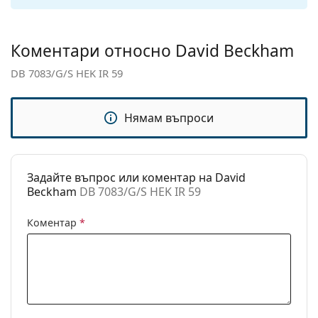
панти:
Аксесоари
Коментари относно David Beckham
Кутия:
Да
DB 7083/G/S HEK IR 59
Кърпичка за
Да
почистване:
Нямам въпроси
Други
Пол:
Мъжки
Категория:
Слънчеви очила
Задайте въпрос или коментар на David
Beckham
DB 7083/G/S HEK IR 59
Марка:
David Beckham
Предназначение:
Мода
Коментар
*
Код:
DB 7083/G/S HEK IR 59