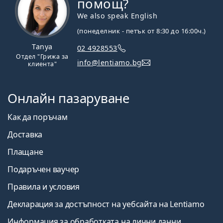
помощ?
We also speak English
(понеделник - петък от 8:30 до 16:00ч.)
Tanya
02 4928553
Отдел "Грижа за
info@lentiamo.bg
клиента"
Онлайн пазаруване
Как да поръчам
Доставка
Плащане
Подаръчен ваучер
Правила и условия
Декларация за достъпност на уебсайта на Lentiamo
Информация за обработката на лични данни