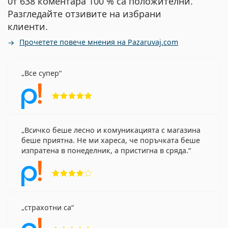
0т 638 коментара 100 % са положителни.
Разгледайте отзивите на избрани
клиенти.
Прочетете повече мнения на Pazaruvaj.com
Все супер
Рейтинг 5 от 5
Всичко беше лесно и комуникацията с магазина
беше приятна. Не ми хареса, че поръчката беше
изпратена в понеделник, а пристигна в сряда.
Рейтинг 4 от 5
страхотни са
Рейтинг 5 от 5