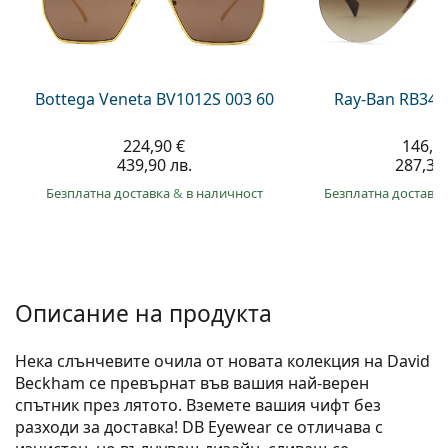
Persol
Prada
Всички марки
Bottega Veneta BV1012S 003 60
Ray-Ban RB344
224,90 €
146,9
439,90 лв.
287,30 
Безплатна доставка
&
в наличност
Безплатна доставк
Описание на продукта
Нека слънчевите очила от новата колекция на David
Beckham се превърнат във вашия най-верен
спътник през лятото. Вземете вашия чифт без
разходи за доставка! DB Eyewear се отличава с