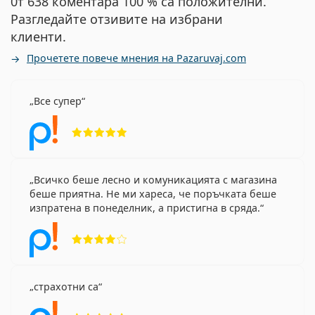
0т 638 коментара 100 % са положителни.
Разгледайте отзивите на избрани
клиенти.
Прочетете повече мнения на Pazaruvaj.com
Все супер
Рейтинг 5 от 5
Всичко беше лесно и комуникацията с магазина
беше приятна. Не ми хареса, че поръчката беше
изпратена в понеделник, а пристигна в сряда.
Рейтинг 4 от 5
страхотни са
Рейтинг 5 от 5