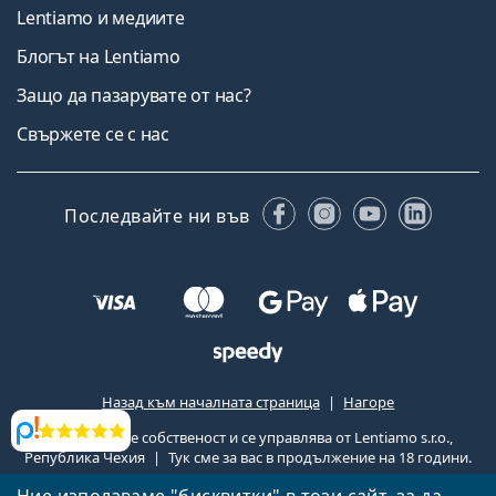
Lentiamo и медиите
Блогът на Lentiamo
Защо да пазарувате от нас?
Свържете се с нас
Facebook
Instagram
YouTube
Linked
Последвайте ни във
Назад към началната страница
Нагоре
Lentiamo.bg е собственост и се управлява от Lentiamo s.r.o.,
Прегледи
Република Чехия
Тук сме за вас в продължение на 18 години.