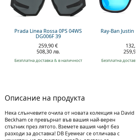
Persol
Prada
Всички марки
Prada Linea Rossa 0PS 04WS
Ray-Ban Justin 
DG006F 39
259,90 €
132,9
508,30 лв.
259,90 
Безплатна доставка
&
в наличност
Безплатна доставк
Описание на продукта
Нека слънчевите очила от новата колекция на David
Beckham се превърнат във вашия най-верен
спътник през лятото. Вземете вашия чифт без
разходи за доставка! DB Eyewear се отличава с