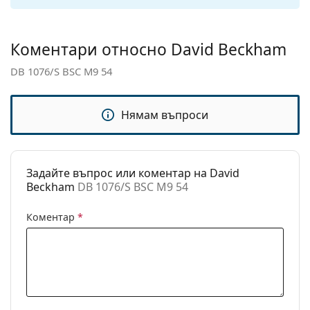
панти:
Аксесоари
Коментари относно David Beckham
Кутия:
Да
DB 1076/S BSC M9 54
Кърпичка за
Да
почистване:
Нямам въпроси
Други
Пол:
Мъжки
Категория:
Слънчеви очила
Задайте въпрос или коментар на David
Beckham
DB 1076/S BSC M9 54
Марка:
David Beckham
Предназначение:
Мода
Коментар
*
Код:
DB 1076/S BSC M9 54