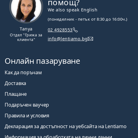
помощ?
We also speak English
(понеделник - петък от 8:30 до 16:00ч.)
Tanya
02 4928553
Отдел "Грижа за
info@lentiamo.bg
клиента"
Онлайн пазаруване
Как да поръчам
Доставка
Плащане
Подаръчен ваучер
Правила и условия
Декларация за достъпност на уебсайта на Lentiamo
Информация за обработката на лични данни