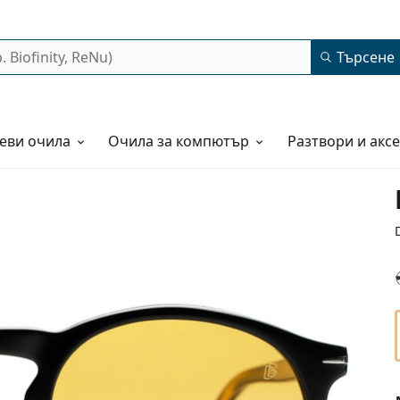
Търсене
еви очила
Очила за компютър
Разтвори и акс