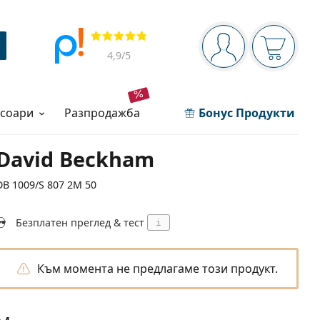
Navigation panel
Прегледи
Вие сте вписани 
Кошница
4,9
/5
есоари
разпродажба
Бонус Продукти
David Beckham
DB 1009/S 807 2M 50
Безплатен преглед & тест
i
Към момента не предлагаме този продукт.