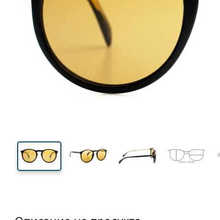
130 mm
Ширина
Ширин
на стъкл
45 mm
50 mm
Височина на стъклото
Ширина на стъклото