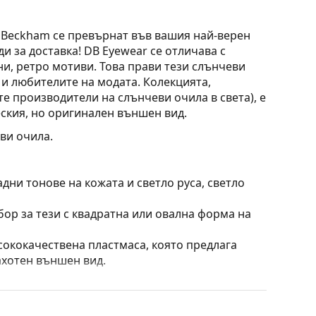
d Beckham се превърнат във вашия най-верен
и за доставка! DB Eyewear се отличава с
и, ретро мотиви. Това прави тези слънчеви
 и любителите на модата. Колекцията,
те производители на слънчеви очила в света), е
еския, но оригинален външен вид.
ви очила.
дни тонове на кожата и светло руса, светло
бор за тези с квадратна или овална форма на
сококачествена пластмаса, която предлага
ахотен външен вид.
филтрират отраженията и осигуряват по-ясно