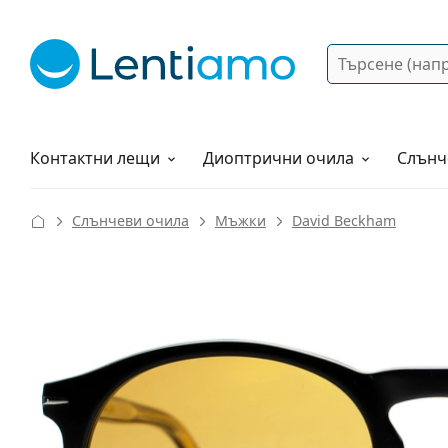
Търсене
Вход
Web навигация
Разтвори
Как да поръчам?
Контактни лещи
Диоптрични очила
Слънч
Слънчеви очила
Мъжки
David Beckham