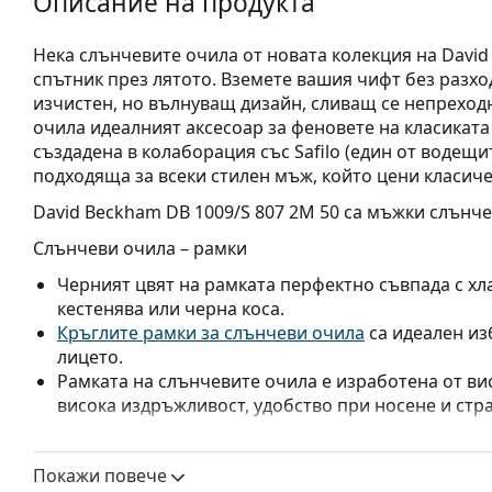
Описание на продукта
Нека слънчевите очила от новата колекция на Davi
спътник през лятото. Вземете вашия чифт без разход
изчистен, но вълнуващ дизайн, сливащ се непреходн
очила идеалният аксесоар за феновете на класиката
създадена в колаборация със Safilo (един от водещи
подходяща за всеки стилен мъж, който цени класич
David Beckham DB 1009/S 807 2M 50
са мъжки слънче
Слънчеви очила – рамки
Черният цвят на рамката перфектно съвпада с хла
кестенява или черна коса.
Кръглите рамки за слънчеви очила
са идеален из
лицето.
Рамката на слънчевите очила е изработена от ви
висока издръжливост, удобство при носене и стр
Слънчеви очила – стъкла
Покажи повече
Кафявите лещи блокират леко синята светлина, 