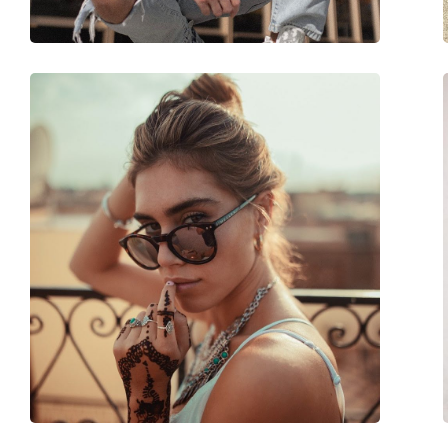
Флексибилни панти:
Не
Аксесоари
Кутия:
Да
Кърпичка за почистване:
Да
Други
Пол:
Мъжки
Категория:
Слънчеви очила
Марка:
David Beckham
Предназначение:
Мода
Код:
DB 1009/S 807 2M 5
С възможност за диоптри:
Не