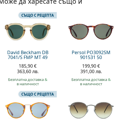
Може да харесате също и
СЪЩО С РЕЦЕПТА
David Beckham DB
Persol PO3092SM
7041/S FMP MT 49
901531 50
185,90 €
199,90 €
363,60 лв.
391,00 лв.
Безплатна доставка
&
Безплатна доставка
&
в наличност
в наличност
СЪЩО С РЕЦЕПТА