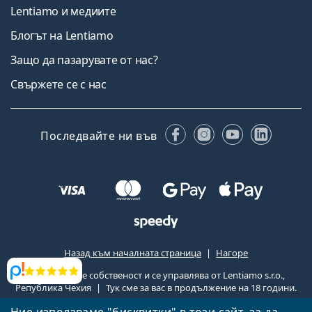
Lentiamo и медиите
Блогът на Lentiamo
Защо да пазарувате от нас?
Свържете се с нас
Facebook
Instagram
YouTube
Linked
Последвайте ни във
Назад към началната страница
Нагоре
Lentiamo.bg е собственост и се управлява от Lentiamo s.r.o.,
Прегледи
Република Чехия
Тук сме за вас в продължение на 18 години.