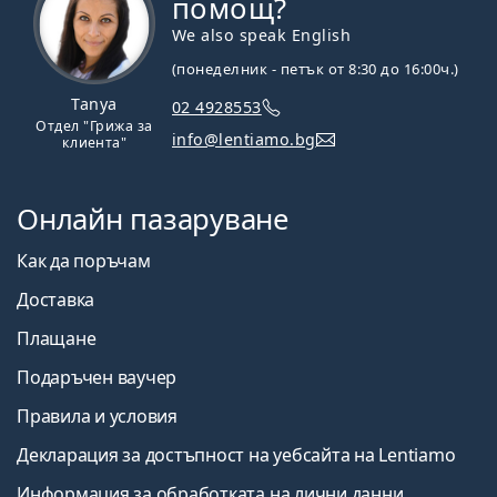
помощ?
We also speak English
(понеделник - петък от 8:30 до 16:00ч.)
Tanya
02 4928553
Отдел "Грижа за
info@lentiamo.bg
клиента"
Онлайн пазаруване
Как да поръчам
Доставка
Плащане
Подаръчен ваучер
Правила и условия
Декларация за достъпност на уебсайта на Lentiamo
Информация за обработката на лични данни