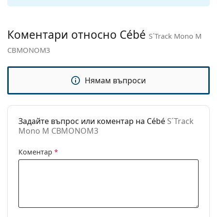
панти:
Аксесоари
Коментари относно Cébé
S´Track Mono M
Кутия:
Да
CBMONOM3
Кърпичка за
Не
почистване:
Нямам въпроси
Други
Пол:
Unisex
Категория:
Слънчеви очила
Задайте въпрос или коментар на Cébé
S´Track
Mono M CBMONOM3
Марка:
Cébé
Предназначение:
Спорт
Коментар
*
Спорт:
Колоездене, Бягане, Туризъм,
Off-road колоездене
Код:
S´Track Mono M CBMONOM3