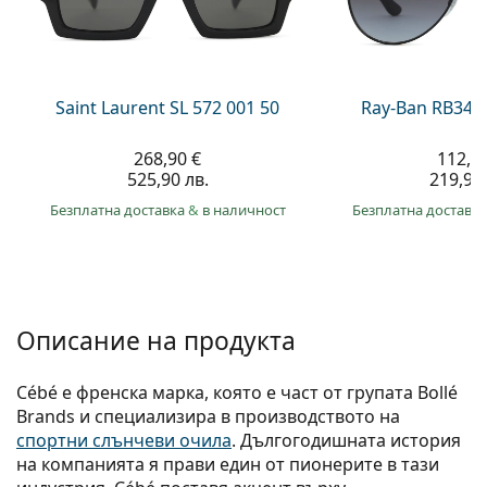
Persol
Prada
Всички марки
Saint Laurent SL 572 001 50
Ray-Ban RB345
268,90 €
112,4
525,90 лв.
219,90 
Безплатна доставка
&
в наличност
Безплатна доставк
Описание на продукта
Cébé е френска марка, която е част от групата Bollé
Brands и специализира в производството на
спортни слънчеви очила
. Дългогодишната история
на компанията я прави един от пионерите в тази