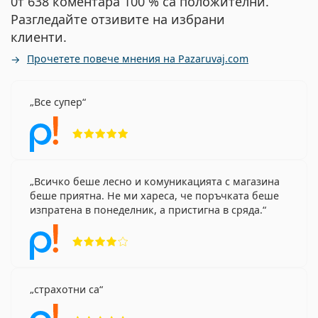
0т 638 коментара 100 % са положителни.
Разгледайте отзивите на избрани
клиенти.
Прочетете повече мнения на Pazaruvaj.com
Все супер
Рейтинг 5 от 5
Всичко беше лесно и комуникацията с магазина
беше приятна. Не ми хареса, че поръчката беше
изпратена в понеделник, а пристигна в сряда.
Рейтинг 4 от 5
страхотни са
Рейтинг 5 от 5