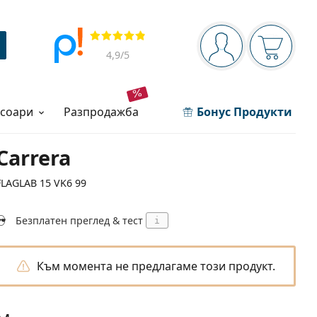
Navigation panel
Прегледи
Вие сте вписани 
Кошница
4,9
/5
есоари
разпродажба
Бонус Продукти
Carrera
FLAGLAB 15 VK6 99
Безплатен преглед & тест
i
Към момента не предлагаме този продукт.