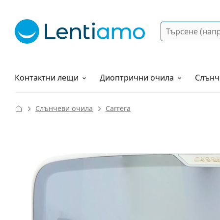
Търсене
Вход
Web навигация
Разтвори
Как да поръчам?
Контактни лещи
Диоптрични очила
Слънч
Слънчеви очила
Carrera