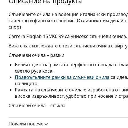
Описание на продукта
Слънчевите очила на водещия италиански производи
качество и фино изпълнение. Отличният им дизайн г
спорт.
Carrera Flaglab 15 VK6 99
са унисекс слънчеви очила.
Вижте как изглеждате с тези слънчеви очила с вирту
Слънчеви очила – рамки
Белият цвят на рамката перфектно съвпада с хлад
светло руса коса.
Правоъгълните рамки за слънчеви очила
са идеа
на лицето.
Рамката на слънчевите очила е изработена от ви
висока издръжливост, удобство при носене и стр
Слънчеви очила – стъкла
Сребърните лещи намаляват интензитета на светл
изкривяват цветовете.
Покажи повече
Лещите са изработени от пластмаса, чиито неосп