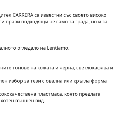
тел C­ARRERA са известни със своето високо
и прави подходящи не само за града, но и за
алното огледало на Lentiamo.
ните тонове на кожата и черна, светлокафява и
лен избор за тези с овална или кръгла форма
сококачествена пластмаса, която предлага
ахотен външен вид.
ината, без да влияят на контраста или да
орими предимства са лекото тегло и по-