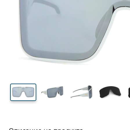
136 mm
Ширина
Ширин
на стъкл
63 mm
99 mm
Височина на стъклото
Ширина на стъклото