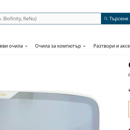
Търсене
еви очила
Очила за компютър
Разтвори и акс