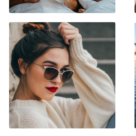
Флексибилни панти:
Не
Аксесоари
Кутия:
Да
Кърпичка за почистване:
Да
Други
Пол:
Unisex
Категория:
Слънчеви очила
Марка:
Carrera
Предназначение:
Мода
Код:
Flaglab 15 VK6 99