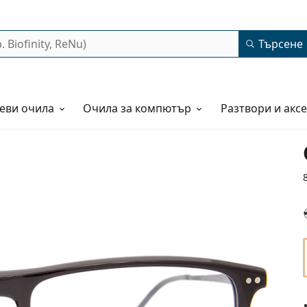
Търсене
еви очила
Очила за компютър
Разтвори и акс