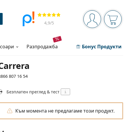
Navigation panel
Прегледи
Вие сте вписани 
Кошница
4,9
/5
есоари
разпродажба
Бонус Продукти
Carrera
8866 807 16 54
Безплатен преглед & тест
i
Към момента не предлагаме този продукт.