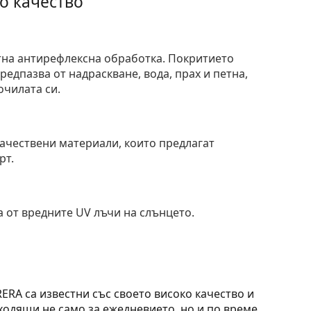
о качество
тна антирефлексна обработка. Покритието
едпазва от надраскване, вода, прах и петна,
очилата си.
и
ачествени материали, които предлагат
рт.
 от вредните UV лъчи на слънцето.
RA са известни със своето високо качество и
ходящи не само за ежедневието, но и по време