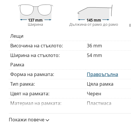
Доставяме диоптричните очила в оригиналния им
или торбичката и дизайнът могат да варират.
137 mm
145 mm
Кърпичката за почистване, доставяна с очилата, 
Ширина
Дължина от рамо до рамо
модели могат да бъдат доставяни с торбичка от п
Лещи
Разгледайте пълната ни гама
очила
, за да намерит
ръководство за очила
, ако имате нужда от помощ с 
Височина на стъклото:
36 mm
Това е медицинско устройство. Прочетете инструкц
Ширина на стъклото:
54 mm
Рамка
Форма на рамката:
Правоъгълна
Тип рамка:
Цяла рамка
Цвят на рамката:
Черен
Материал на рамката:
Пластмаса
Размер:
M
Покажи повече
Ширина:
137 mm