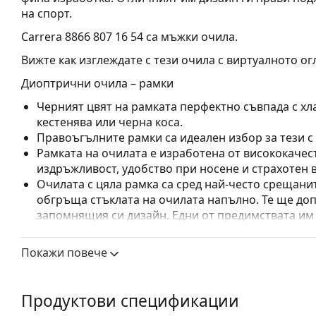
на спорт.
Carrera 8866 807 16 54
са мъжки очила.
Вижте как изглеждате с тези очила с виртуалното ог
Диоптрични очила – рамки
Черният цвят на рамката перфектно съвпада с хла
кестенява или черна коса.
Правоъгълните рамки са идеален избор за тези с
Рамката на очилата е изработена от висококачес
издръжливост, удобство при носене и страхотен 
Очилата с цяла рамка са сред най-често срещанит
обгръща стъклата на очилата напълно. Те ще до
запомнящия си дизайн. Едни от предимствата им 
рамката напълно обгръща лещата и така защитав
за всички лещи, включително тези с по-висока о
Покажи повече
Флексибилните панти осигуряват на рамената по-
което осигурява по-висок комфорт при носене. Р
правилна форма по-дълго.
Продуктови спецификации
Аксесоари