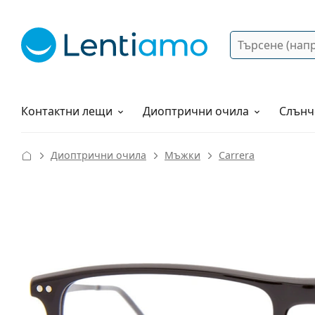
Търсене
Вход
Web навигация
Разтвори
Как да поръчам?
Контактни лещи
Диоптрични очила
Слънч
Диоптрични очила
Мъжки
Carrera