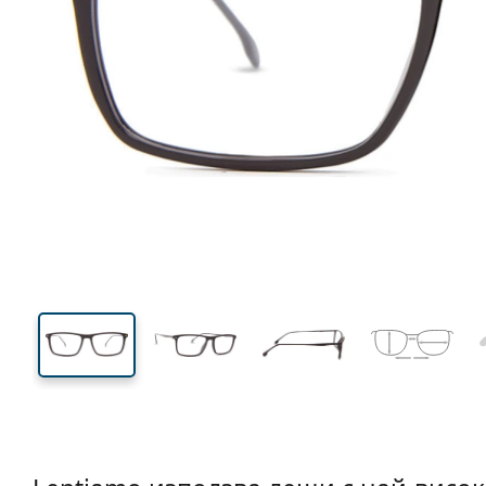
137 mm
Ширина
Ширин
на стъкл
36 mm
54 mm
Височина на стъклото
Ширина на стъклото