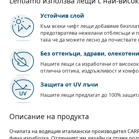
Lentiamo използва лещи с най-висок
Устойчив слой
Към всеки чифт лещи добавяме безпла
предотвратява нежелани отблясъци и пр
така че да можете лесно да почиствате 
Без оттенъци, здрави, олекотен
Нашите лещи са изработени от високок
отлична оптика, издръжливост и комфо
Защита от UV лъчи
Нашите лещи предлагат до 100% защита
Описание на продукта
Очилата на водещия италиански производител C­ARRE
фина изработка. Отличният им дизайн ги прави под