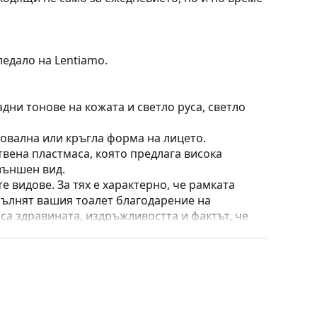
ледало на Lentiamo.
дни тонове на кожата и светло руса, светло
 овална или кръгла форма на лицето.
твена пластмаса, която предлага висока
външен вид.
е видове. За тях е характерно, че рамката
пълнят вашия тоалет благодарение на
са здравината, издръжливостта и фактът, че
а срещу повреди. Този тип рамка е подходяща
птична мощност.
широк спектър на движение – до над 90 °,
амките са по-устойчиви на повреди и задържат