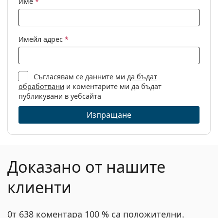
Име
*
Пол:
Мъжки
Категория:
Диоптрични очила
Марка:
Carrera
Имейл адрес
*
Код:
8830/V BLX 19 56
Съгласявам се данните ми
да бъдат
обработвани
и коментарите ми да бъдат
публикувани в уебсайта
Изпращане
Доказано от нашите
клиенти
0т 638 коментара 100 % са положителни.