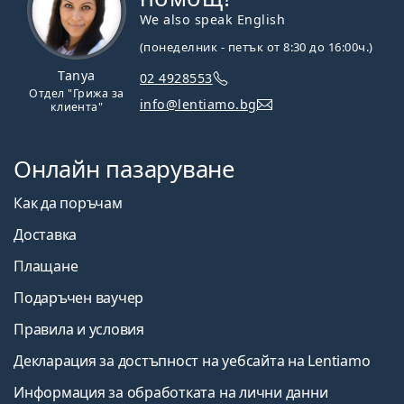
We also speak English
(понеделник - петък от 8:30 до 16:00ч.)
Tanya
02 4928553
Отдел "Грижа за
info@lentiamo.bg
клиента"
Онлайн пазаруване
Как да поръчам
Доставка
Плащане
Подаръчен ваучер
Правила и условия
Декларация за достъпност на уебсайта на Lentiamo
Информация за обработката на лични данни