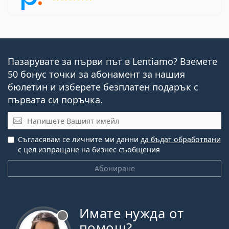
Пазарувате за първи път в Lentiamo? Вземете
50 бонус точки за абонамент за нашия
бюлетин и изберете безплатен подарък с
първата си поръчка.
Имейл
Съгласявам се личните ми данни
да бъдат обработвани
с цел изпращане на бизнес съобщения
Абониране
Имате нужда от
Извън линия
помощ?