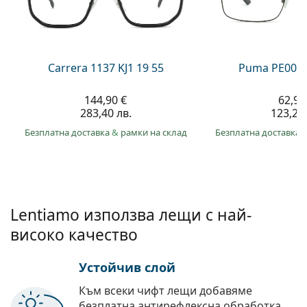
Persol
Prada
Всички марки
Carrera 1137 KJ1 19 55
Puma PE0027
144,90 €
62,99
283,40 лв.
123,20 
Безплатна доставка
&
рамки на склад
Безплатна доставка
Lentiamo използва лещи с най-
високо качество
Устойчив слой
Към всеки чифт лещи добавяме
безплатна антирефлексна обработка.