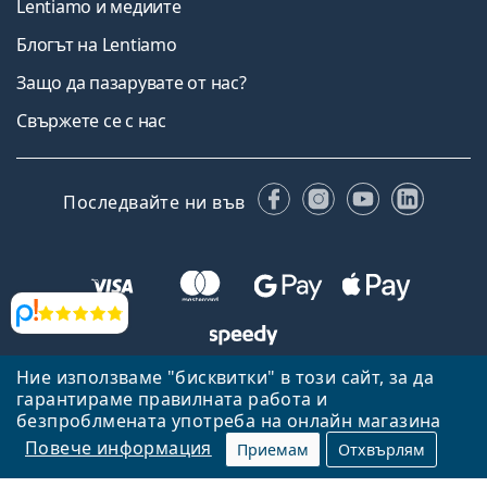
Lentiamo и медиите
Блогът на Lentiamo
Защо да пазарувате от нас?
Свържете се с нас
Facebook
Instagram
YouTube
Linked
Последвайте ни във
Прегледи
Ние използваме "бисквитки" в този сайт, за да
Назад към началната страница
Нагоре
гарантираме правилната работа и
Lentiamo.bg е собственост и се управлява от Lentiamo s.r.o.,
безпроблмената употреба на онлайн магазина
Република Чехия
Тук сме за вас в продължение на 18 години.
Повече информация
Приемам
Отхвърлям