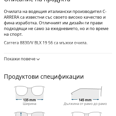
Очилата на водещия италиански производител C­
ARRERA са известни със своето високо качество и
фина изработка. Отличният им дизайн ги прави
подходящи не само за ежедневието, но и по време
на спорт.
Carrera 8830/V BLX 19 56
са мъжки очила.
Вижте как изглеждате с тези очила с виртуалното
огледало на Lentiamo.
Покажи повече
Диоптрични очила – рамки
Черният цвят на рамката перфектно съвпада с
Продуктови спецификации
хладни тонове на кожата и светло руса, светло
кестенява или черна коса.
Правоъгълните рамки са идеален избор за тези с
овална или кръгла форма на лицето.
135 mm
145 mm
Рамката на очилата е изработена от метал, който
Ширина
Дължина от рамо до рамо
поддържа добре формата си и предлага висока
стабилност и уникален външен вид.