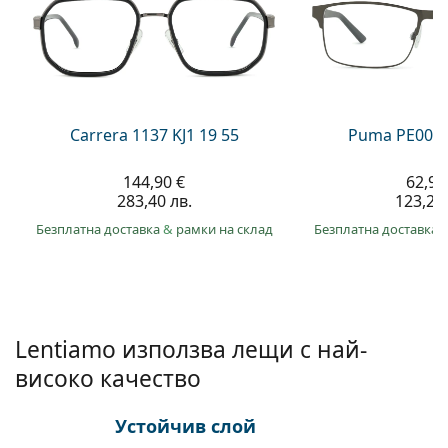
Gucci
Всички разтвори
На лин
Всички марки
Persol
Prada
Всички марки
Carrera 1137 KJ1 19 55
Puma PE0027
144,90 €
62,99
283,40 лв.
123,20 
Безплатна доставка
&
рамки на склад
Безплатна доставка
Lentiamo използва лещи с най-
високо качество
Устойчив слой