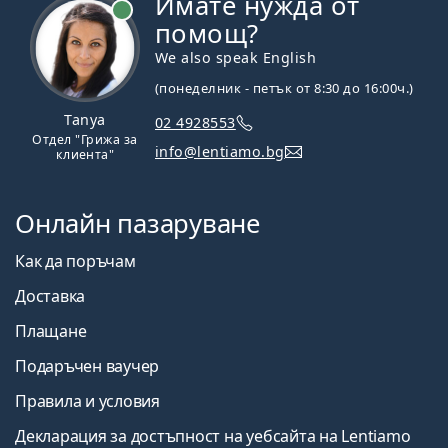
Имате нужда от
На линия
помощ?
We also speak English
(понеделник - петък от 8:30 до 16:00ч.)
Tanya
02 4928553
Отдел "Грижа за
info@lentiamo.bg
клиента"
Онлайн пазаруване
Как да поръчам
Доставка
Плащане
Подаръчен ваучер
Правила и условия
Декларация за достъпност на уебсайта на Lentiamo