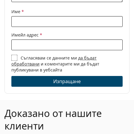
Кутия:
Да
Име
*
Кърпичка за
Да
почистване:
Други
Имейл адрес
*
Пол:
Мъжки
Категория:
Диоптрични очила
Съгласявам се данните ми
да бъдат
Марка:
Carrera
обработвани
и коментарите ми да бъдат
Код:
213/N KB7 17 52
публикувани в уебсайта
Изпращане
Доказано от нашите
клиенти