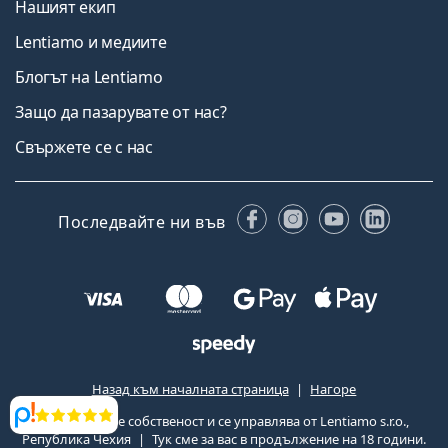
Нашият екип
Lentiamo и медиите
Блогът на Lentiamo
Защо да пазарувате от нас?
Свържете се с нас
Facebook
Instagram
YouTube
Linked
Последвайте ни във
Назад към началната страница
Нагоре
Lentiamo.bg е собственост и се управлява от Lentiamo s.r.o.,
Прегледи
Република Чехия
Тук сме за вас в продължение на 18 години.