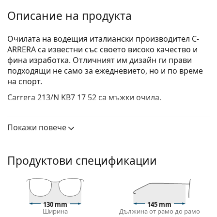
Описание на продукта
Очилата на водещия италиански производител C­
ARRERA са известни със своето високо качество и
фина изработка. Отличният им дизайн ги прави
подходящи не само за ежедневието, но и по време
на спорт.
Carrera 213/N KB7 17 52
са мъжки очила.
Вижте как изглеждате с тези очила с виртуалното
огледало на Lentiamo.
Покажи повече
Диоптрични очила – рамки
Сивият цвят на рамката перфектно съвпада с
Продуктови спецификации
хладни тонове на кожата и червена, сива, бяла
или тъмно руса коса.
Правоъгълните рамки са идеален избор за тези с
овална или кръгла форма на лицето.
130 mm
145 mm
Рамката на очилата е изработена от
Ширина
Дължина от рамо до рамо