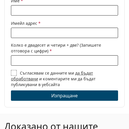
Име
*
Други
Пол:
Дамски
Имейл адрес
*
Категория:
Диоптрични очила
Марка:
Bvlgari
Колко е двадесет и четири + две? (Запишете
Код:
0BV2223B 2063 53
отговора с цифри)
*
Съгласявам се данните ми
да бъдат
обработвани
и коментарите ми да бъдат
публикувани в уебсайта
Изпращане
Доказано от нашите