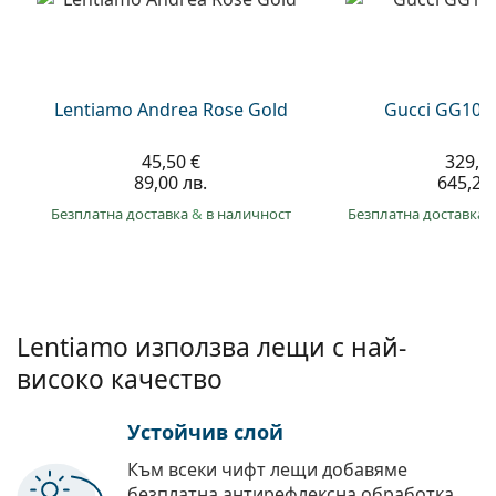
Persol
Prada
Всички марки
Lentiamo Andrea Rose Gold
Gucci GG108
45,50 €
329,9
89,00 лв.
645,20 
Безплатна доставка
&
в наличност
Безплатна доставка
Lentiamo използва лещи с най-
високо качество
Устойчив слой
Към всеки чифт лещи добавяме
безплатна антирефлексна обработка.