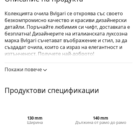
Колекцията очила Bvlgari се откроява със своето
безкомпромисно качество и красиви дизайнерски
детайли. Поръчайте любимия си чифт, доставката е
безплатна! Дизайнерите на италианската луксозна
марка Bvlgari съчетават въображение и стил, за да
създадат очила, които са израз на елегантност и
изтънченост. Получете най-доброто!
Bvlgari 0BV2223B 2063 53
са дамски очила.
Покажи повече
Диоптрични очила – рамки
Розовият цвят на рамката идеално пасва на
Продуктови спецификации
хладни тонове на кожата и светлокафява или
светло руса коса.
Квадратните рамки са идеален избор за тези с
кръгла, овална или триъгълна форма на лицето.
Рамката на очилата е изработена от метал, който
130 mm
140 mm
Ширина
Дължина от рамо до рамо
поддържа добре формата си и предлага висока
стабилност и уникален външен вид.