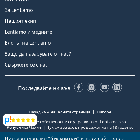
За Lentiamo
Нашият екип
Lentiamo и медиите
Блогът на Lentiamo
Защо да пазарувате от нас?
Свържете се с нас
Facebook
Instagram
YouTube
Linked
Последвайте ни във
Прегледи
Ние използваме "бисквитки" в този сайт, за да