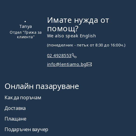
Имате нужда от
Извън линия
помощ?
We also speak English
(понеделник - петък от 8:30 до 16:00ч.)
Tanya
02 4928553
Отдел "Грижа за
info@lentiamo.bg
клиента"
Онлайн пазаруване
Как да поръчам
Доставка
Плащане
Подаръчен ваучер