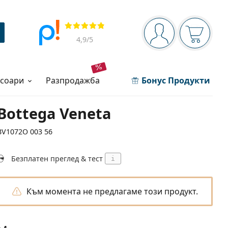
Navigation panel
Прегледи
Вие сте вписани 
Кошница
4,9
/5
есоари
разпродажба
Бонус Продукти
Bottega Veneta
BV1072O 003 56
Безплатен преглед & тест
i
Към момента не предлагаме този продукт.