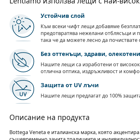
Lentiamo използва лещи с най-висок
Устойчив слой
Към всеки чифт лещи добавяме безпла
предотвратява нежелани отблясъци и пр
така че да можете лесно да почиствате 
Без оттенъци, здрави, олекотен
Нашите лещи са изработени от високок
отлична оптика, издръжливост и комфо
Защита от UV лъчи
Нашите лещи предлагат до 100% защита
Описание на продукта
Bottega Veneta е италианска марка, която акцентира
същевременно зачита традициите и индивидуалностт