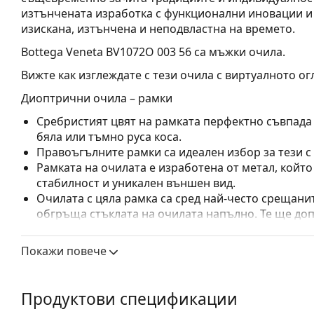
изтънчената изработка с функционални иновации и 
изискана, изтънчена и неподвластна на времето.
Bottega Veneta BV1072O 003 56
са мъжки очила.
Вижте как изглеждате с тези очила с виртуалното ог
Диоптрични очила – рамки
Сребристият цвят на рамката перфектно съвпада с
бяла или тъмно руса коса.
Правоъгълните рамки са идеален избор за тези с
Рамката на очилата е изработена от метал, койт
стабилност и уникален външен вид.
Очилата с цяла рамка са сред най-често срещанит
обгръща стъклата на очилата напълно. Те ще до
запомнящия си дизайн. Едни от предимствата им 
рамката напълно обгръща лещата и така защитав
Покажи повече
за всички лещи, включително тези с по-висока о
Регулируемите подложки за нос позволяват леко
прилягане на очилата. Подложките за нос ще се 
Продуктови спецификации
ще осигурят по-голям комфорт при носене. Регул