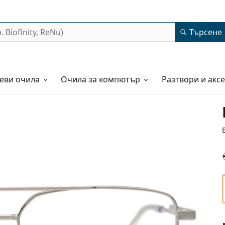
Търсене
еви очила
Очила за компютър
Разтвори и акс