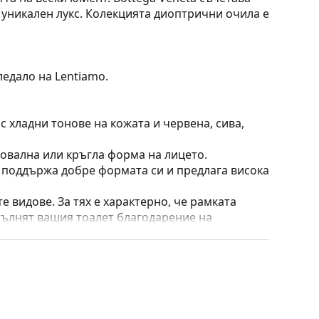
уникален лукс. Колекцията диоптрични очила е
ледало на Lentiamo.
 хладни тонове на кожата и червена, сива,
 овална или кръгла форма на лицето.
о поддържа добре формата си и предлага висока
е видове. За тях е характерно, че рамката
пълнят вашия тоалет благодарение на
са здравината, издръжливостта и фактът, че
а срещу повреди. Този тип рамка е подходяща
птична мощност.
 преместване на позицията и комфортното
адаптират към формата на носа и по този начин
ирането на подложките за нос винаги трябва да