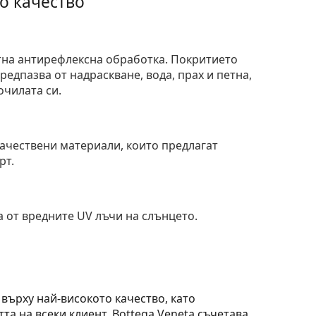
о качество
тна антирефлексна обработка. Покритието
едпазва от надраскване, вода, прах и петна,
очилата си.
и
ачествени материали, които предлагат
рт.
 от вредните UV лъчи на слънцето.
 върху най-високото качество, като
а на всеки клиент. Bottega Veneta съчетава