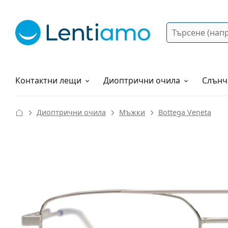
Търсене
Вход
Web навигация
Разтвори
Как да поръчам?
Контактни лещи
Диоптрични очила
Слънч
Диоптрични очила
Мъжки
Bottega Veneta