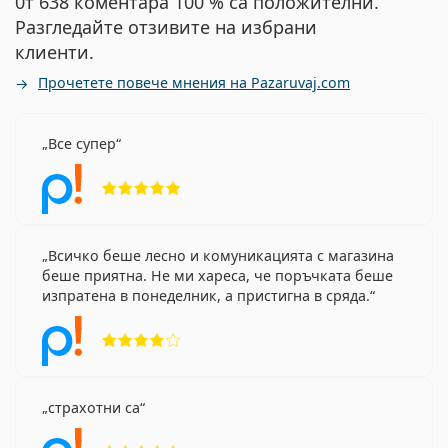
0т 638 коментара 100 % са положителни.
Разгледайте отзивите на избрани
клиенти.
Прочетете повече мнения на Pazaruvaj.com
Все супер
Рейтинг 5 от 5
Всичко беше лесно и комуникацията с магазина
беше приятна. Не ми хареса, че поръчката беше
изпратена в понеделник, а пристигна в сряда.
Рейтинг 4 от 5
страхотни са
Рейтинг 5 от 5