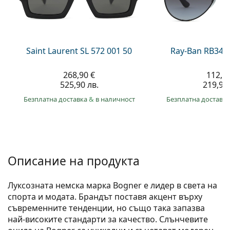
Persol
Prada
Всички марки
Saint Laurent SL 572 001 50
Ray-Ban RB345
268,90 €
112,4
525,90 лв.
219,90 
Безплатна доставка
&
в наличност
Безплатна доставк
Описание на продукта
Луксозната немска марка Bogner е лидер в света на
спорта и модата. Брандът поставя акцент върху
съвременните тенденции, но също така запазва
най-високите стандарти за качество. Слънчевите