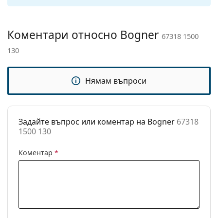
Кутия:
Да
Кърпичка за
Да
Коментари относно Bogner
67318 1500
почистване:
130
Други
Пол:
Unisex
Нямам въпроси
Категория:
Слънчеви очила
Марка:
Bogner
Задайте въпрос или коментар на Bogner
67318
Предназначение:
Спорт
1500 130
Спорт:
Колоездене, Бягане, Туризъм,
Off-road колоездене
Коментар
*
Код:
67318 1500 130