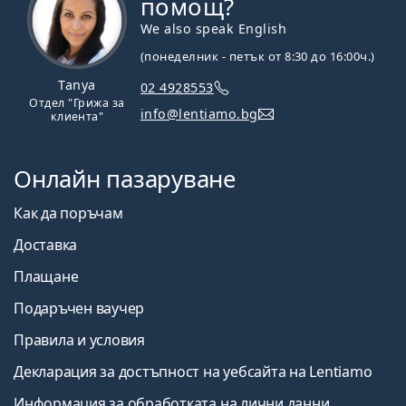
помощ?
We also speak English
(понеделник - петък от 8:30 до 16:00ч.)
Tanya
02 4928553
Отдел "Грижа за
info@lentiamo.bg
клиента"
Онлайн пазаруване
Как да поръчам
Доставка
Плащане
Подаръчен ваучер
Правила и условия
Декларация за достъпност на уебсайта на Lentiamo
Информация за обработката на лични данни