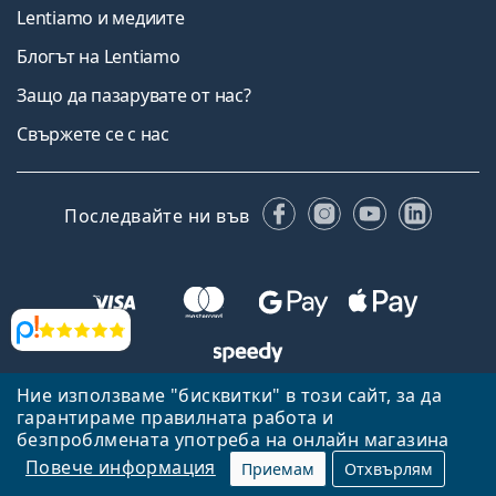
Lentiamo и медиите
Блогът на Lentiamo
Защо да пазарувате от нас?
Свържете се с нас
Facebook
Instagram
YouTube
Linked
Последвайте ни във
Прегледи
Ние използваме "бисквитки" в този сайт, за да
Назад към началната страница
Нагоре
гарантираме правилната работа и
Lentiamo.bg е собственост и се управлява от Lentiamo s.r.o.,
безпроблмената употреба на онлайн магазина
Република Чехия
Тук сме за вас в продължение на 18 години.
Повече информация
Приемам
Отхвърлям