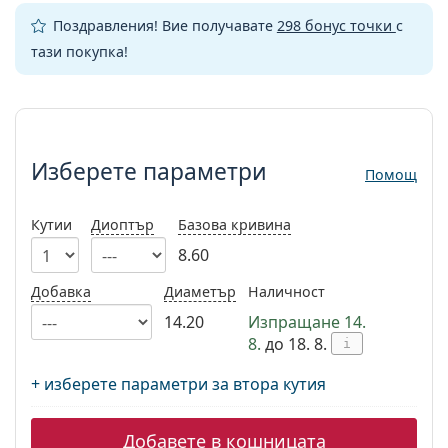
Persol
Поздравления! Вие получавате
298 бонус точки
с
Prada
тази покупка!
Всички марки
Изберете параметри
Изберете параметри
Помощ
Кутии
Диоптър
Базова кривина
8.60
Добавка
Диаметър
Наличност
14.20
Изпращане 14.
8.
до 18. 8.
i
+ изберете параметри за втора кутия
Добавете в кошницата