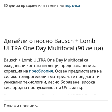
30 дни за връщане или замяна на
поръчка
Детайли относно Bausch + Lomb
ULTRA One Day Multifocal (90 лещи)
Bausch + Lomb ULTRA One Day Multifocal са
ежедневни контактни лещи, предназначени за
корекция на
пресбиопия
. Освен предимствата на
силикон-хидрогеловия материал, те предлагат и
уникални технологии, лесно боравене, висока
кислородна пропускливост и UV филтър.
Контактните лещи Bausch + Lomb ULTRA One Day
Multifocal съчетават технологиите Advanced
Покажи повече
MoistureSeal и ComfortFeel, които работят заедно, за