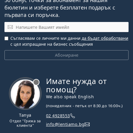
50 бонус точки за абонамент за нашия
инструкциите преди употреба.
бюлетин и изберете безплатен подарък с
първата си поръчка.
Имейл
Съгласявам се личните ми данни
да бъдат обработвани
с цел изпращане на бизнес съобщения
Абониране
Имате нужда от
Извън линия
помощ?
We also speak English
(понеделник - петък от 8:30 до 16:00ч.)
Tanya
02 4928553
Отдел "Грижа за
info@lentiamo.bg
клиента"