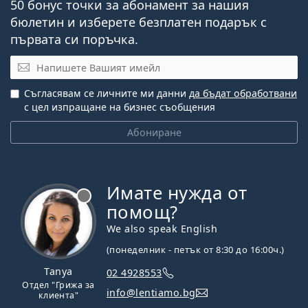
50 бонус точки за абонамент за нашия
бюлетин и изберете безплатен подарък с
първата си поръчка.
Имейл
Съгласявам се личните ми данни
да бъдат обработвани
с цел изпращане на бизнес съобщения
Абониране
Имате нужда от
Извън линия
помощ?
We also speak English
(понеделник - петък от 8:30 до 16:00ч.)
Tanya
02 4928553
Отдел "Грижа за
info@lentiamo.bg
клиента"