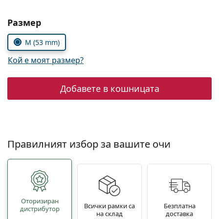
Persol
Изберете параметри
Размер
Prada
M (53 mm)
Всички марки
Кой е моят размер?
Добавете в кошницата
Правилният избор за вашите очи
Oторизиран
Всички рамки са
Безплатна
дистрибутор
на склад
доставка