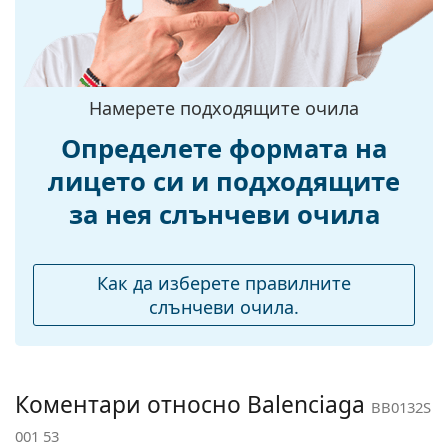
Материал на
Пластмаса
рамката:
Размер:
M
Ширина:
138 mm
Намерете подходящите очила
Дължина на
145 mm
Определете формата на
рамото:
лицето си и подходящите
Ширина на
20 mm
за нея слънчеви очила
моста:
Тегло:
245 гр.
Регулируеми
Не
Как да изберете правилните
подложки за нос:
слънчеви очила.
Флексибилни
Не
панти:
Аксесоари
Коментари относно Balenciaga
BB0132S
Кутия:
Да
001 53