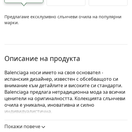
Предлагаме ексклузивно слънчеви очила на популярни
марки.
Описание на продукта
Balenciaga носи името на своя основател -
испанския дизайнер, известен с обсебващото си
внимание към детайлите и високите си стандарти.
Balenciaga предлага нетрадиционна мода за всички
ценители на оригиналността. Колекцията слънчеви
очила е уникална, иновативна и силно
индивидуалистична.
Balenciaga BB0132S 001 53
са дамски слънчеви
Покажи повече
очила.