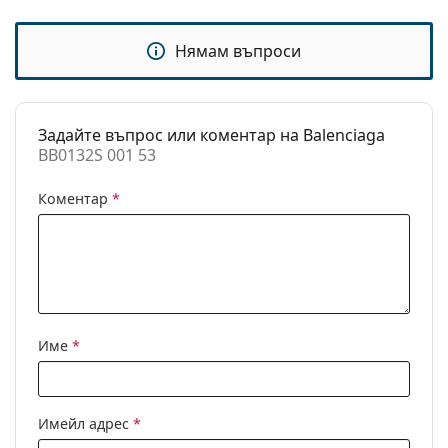
Кърпичка за
Да
почистване:
Нямам въпроси
Други
Пол:
Дамски
Категория:
Слънчеви очила
Задайте въпрос или коментар на Balenciaga
BB0132S 001 53
Марка:
Balenciaga
Предназначение:
Мода
Коментар
*
Код:
BB0132S 001 53
Име
*
Имейл адрес
*