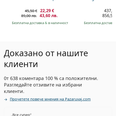
22,29 €
437,9
45,50 €
43,60 лв.
856,50 
89,00 лв.
Безплатна доставка
&
в наличност
Безплатна доставк
Доказано от нашите
клиенти
0т 638 коментара 100 % са положителни.
Разгледайте отзивите на избрани
клиенти.
Прочетете повече мнения на Pazaruvaj.com
Все супер