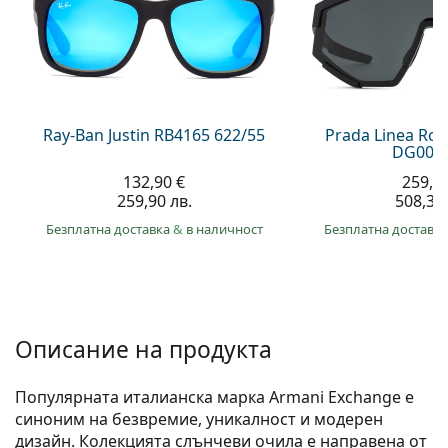
Gucci
Всички разтвори
На лин
Всички марки
Persol
Prada
Всички марки
Ray-Ban Justin RB4165 622/55
Prada Linea Ro
DG006F
132,90 €
259,9
259,90 лв.
508,30 
Безплатна доставка
&
в наличност
Безплатна доставк
Описание на продукта
Популярната италианска марка Armani Exchange е
синоним на безвремие, уникалност и модерен
дизайн. Колекцията слънчеви очила е направена от