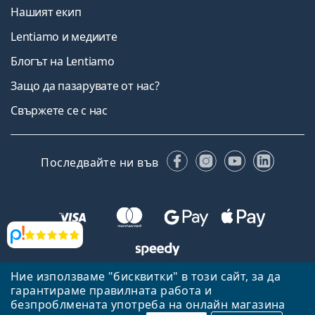
Нашият екип
Lentiamo и медиите
Блогът на Lentiamo
Защо да пазарувате от нас?
Свържете се с нас
Facebook
Instagram
YouTube
Linked
Последвайте ни във
Прегледи
Ние използваме "бисквитки" в този сайт, за да
Назад към началната страница
Нагоре
гарантираме правилната работа и
Lentiamo.bg е собственост и се управлява от Lentiamo s.r.o.,
безпроблмената употреба на онлайн магазина