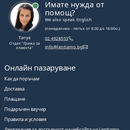
Имате нужда от
На линия
помощ?
We also speak English
(понеделник - петък от 8:30 до 16:00ч.)
Tanya
02 4928553
Отдел "Грижа за
info@lentiamo.bg
клиента"
Онлайн пазаруване
Как да поръчам
Доставка
Плащане
Подаръчен ваучер
Правила и условия
Декларация за достъпност на уебсайта на Lentiamo