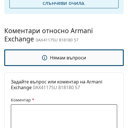
подложки за нос:
слънчеви очила.
Флексибилни
Не
панти:
Аксесоари
Коментари относно Armani
Кутия:
Не
Exchange
0AX4117SU 818180 57
Кърпичка за
Не
почистване:
Нямам въпроси
Други
Пол:
Мъжки
Категория:
Слънчеви очила
Задайте въпрос или коментар на Armani
Exchange
0AX4117SU 818180 57
Марка:
Armani Exchange
Предназначение:
Мода
Коментар
*
Код:
0AX4117SU 818180 57