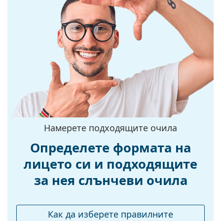
UV филтър 400:
Да
Рамка
Форма на
Правоъгълна
рамката:
Цвят на рамката:
Син
Материал на
Пластмаса
рамката:
Размер:
M
Ширина:
138 mm
Намерете подходящите очила
Дължина на
145 mm
Определете формата на
рамото:
лицето си и подходящите
Ширина на
18 mm
за нея слънчеви очила
моста:
Тегло:
90 гр.
Регулируеми
Не
Как да изберете правилните