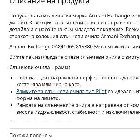
Описание на продукта
Популярната италианска марка Armani Exchange е с
дизайн. Колекцията слънчеви очила е направена от 
детайла и е насочена към младото поколение. Всеки
страхотна колекция слънчеви очила Armani Exchang
Armani Exchange 0AX4106S 815880 59
са мъжки слънч
Вижте как изглеждате с тези слънчеви очила с вирту
Слънчеви очила – рамки
Черният цвят на рамката перфектно съвпада с хла
кестенява или черна коса.
Рамките за слънчеви очила тип Pilot
са идеален и
форма на лицето.
Рамката на слънчевите очила е направена от ком
висока издръжливост, стабилност и изключителен
Слънчеви очила – стъкла
Сините лещи подобряват контраста и свеждат до
Покажи повече
играчите на тенис лещите помагат да се подчерта