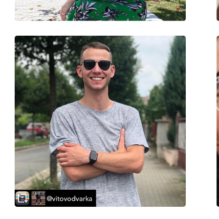
Флексибилни панти:
Не
Аксесоари
Кутия:
Не
Кърпичка за почистване:
Да
Други
Пол:
Мъжки
Категория:
Слънчеви очила
Марка:
Armani Exchange
Предназначение:
Мода
Код:
0AX4106S 815880 5