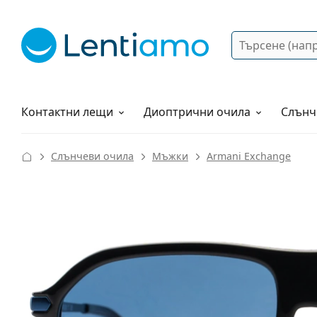
Търсене
Вход
Web навигация
Разтвори
Как да поръчам?
Контактни лещи
Диоптрични очила
Слънч
Слънчеви очила
Мъжки
Armani Exchange