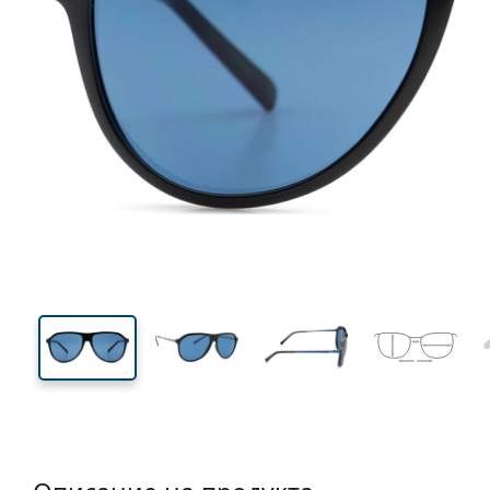
145 mm
Ширина
Ширин
на стъкл
48 mm
59 mm
Височина на стъклото
Ширина на стъклото