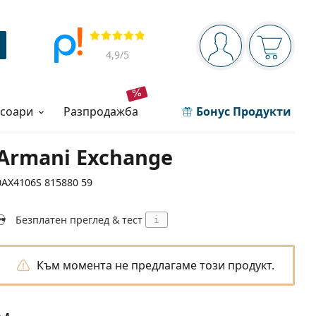
Navigation panel
Прегледи
Вие сте вписани 
Кошница
4,9
/5
есоари
разпродажба
Бонус Продукти
Armani Exchange
0AX4106S 815880 59
Безплатен преглед & тест
i
Към момента не предлагаме този продукт.