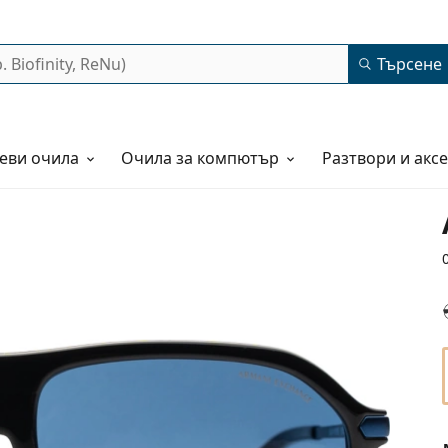
Търсене
еви очила
Очила за компютър
Разтвори и акс