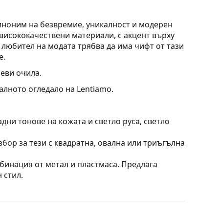
иноним на безвремие, уникалност и модерен
висококачествени материали, с акцент върху
 любител на модата трябва да има чифт от тази
e.
еви очила.
алното огледало на Lentiamo.
дни тонове на кожата и светло руса, светло
збор за тези с квадратна, овална или триъгълна
бинация от метал и пластмаса. Предлага
 стил.
 минимум отраженията на светлината. За
е контрастът на цветовете на топката на