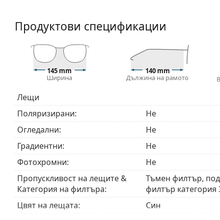
различен фон.
Лещите са изработени от пластмаса, чиито неосп
Продуктови спецификации
голямата устойчивост.
Слънчевите очила имат UV 400 защита, която оси
Лещите на слънчевите очила имат слънчев филтъ
8 – 18%). Подходящи са за интензивно излагане на
145 mm
140 mm
Ширина
Дължина на рамото
Аксесоари
Кърпичката за почистване, доставяна със слънче
Лещи
за тях. Някои модели могат да бъдат доставяни с 
Поляризирани:
Не
Разгледайте пълната ни гама
слънчеви очила
, за д
Огледални:
Не
Градиентни:
Не
Фотохромни:
Не
Пропускливост на лещите &
Тъмен филтър, по
Категория на филтъра:
филтър категория 
Цвят на лещата:
Син