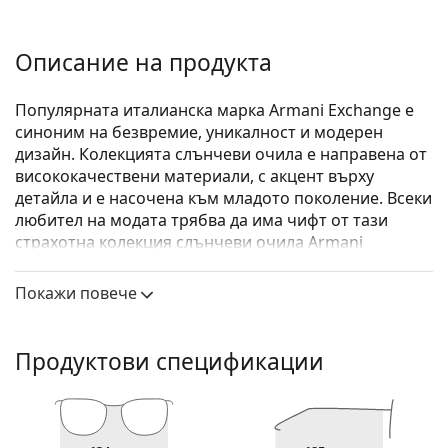
Описание на продукта
Популярната италианска марка Armani Exchange е
синоним на безвремие, уникалност и модерен
дизайн. Колекцията слънчеви очила е направена от
висококачествени материали, с акцент върху
детайла и е насочена към младото поколение. Всеки
любител на модата трябва да има чифт от тази
страхотна колекция слънчеви очила Armani
Exchange.
Покажи повече
Armani Exchange 0AX2012S 606387 62
са мъжки
слънчеви очила.
Вижте как изглеждате с тези слънчеви очила с
Продуктови спецификации
виртуалното огледало на Lentiamo.
Слънчеви очила – рамки
Черният цвят на рамката перфектно съвпада с