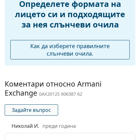
Определете формата на
рамото:
лицето си и подходящите
Ширина на
14 mm
за нея слънчеви очила
моста:
Тегло:
90 гр.
Регулируеми
Да
Как да изберете правилните
подложки за нос:
слънчеви очила.
Флексибилни
Не
панти:
Аксесоари
Коментари относно Armani
Кутия:
Не
Exchange
0AX2012S 606387 62
Кърпичка за
Да
почистване:
Задайте въпрос
Други
Николай И.
преди година
Пол:
Мъжки
Категория:
Слънчеви очила