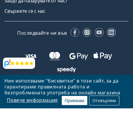
Защо да пазарувате от нас?
Свържете се с нас
Facebook
Instagram
YouTube
Linked
Последвайте ни във
Прегледи
Ние използваме "бисквитки" в този сайт, за да
Назад към началната страница
Нагоре
гарантираме правилната работа и
безпроблмената употреба на онлайн магазина
Lentiamo.bg е собственост и се управлява от Lentiamo s.r.o.,
Република Чехия
Тук сме за вас в продължение на 18 години.
Повече информация
Приемам
Отхвърлям