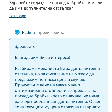
Здравейте,видях,че е последна бройка,няма ли
Марка:
Armani Exchange
да има допълнителна отстъпка?
Предназначение:
Мода
Отговори
Код:
0AX2012S 606387 62
С възможност за
Не
Radina
преди година
диоптри:
Здравейте,
Благодарим Ви за интереса!
Разбираме желанието Ви за допълнителна
отстъпка, но за съжаление не можем да
предложим по-ниска цена в случая.
Продуктът е вече на максимално
оптимизирана стойност и се предлага на
последна бройка, което означава, че няма
да бъде преоценяван допълнително. Освен
това текущата му цена отразява пазарната