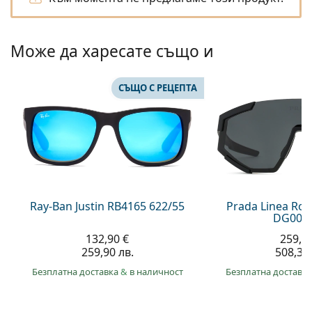
Persol
Prada
Може да харесате също и
Всички марки
СЪЩО С РЕЦЕПТА
Ray-Ban Justin RB4165 622/55
Prada Linea Ro
DG006F
132,90 €
259,9
259,90 лв.
508,30 
Безплатна доставка
&
в наличност
Безплатна доставк