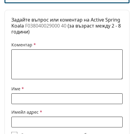
Това е медицинско устройство. Прочетете
Регулируеми
Не
инструкциите преди употреба.
подложки за
Задайте въпрос или коментар на Active Spring
нос:
Koala
F038040029000 40
(за възраст между 2 - 8
Флексибилни
Не
години)
панти:
Коментар
*
Клип-он:
Не
Аксесоари
Кутия:
Да
Кърпичка за
Да
почистване:
Име
*
Други
Пол:
Детски
Категория:
Диоптрични очила
Имейл адрес
*
Марка:
Centrostyle S.p.A
Код:
F038040029000 40