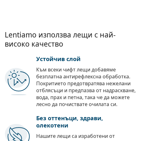
Lentiamo използва лещи с най-
високо качество
Устойчив слой
Към всеки чифт лещи добавяме
безплатна антирефлексна обработка.
Покритието предотвратява нежелани
отблясъци и предпазва от надраскване,
вода, прах и петна, така че да можете
лесно да почиствате очилата си.
Без оттенъци, здрави,
олекотени
Нашите лещи са изработени от