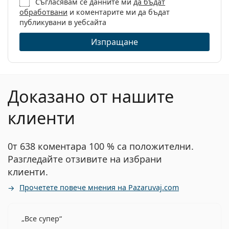
Съгласявам се данните ми
да бъдат
обработвани
и коментарите ми да бъдат
Възраст:
2 - 8 години
публикувани в уебсайта
Изпращане
Доказано от нашите
клиенти
0т 638 коментара 100 % са положителни.
Разгледайте отзивите на избрани
клиенти.
Прочетете повече мнения на Pazaruvaj.com
Все супер