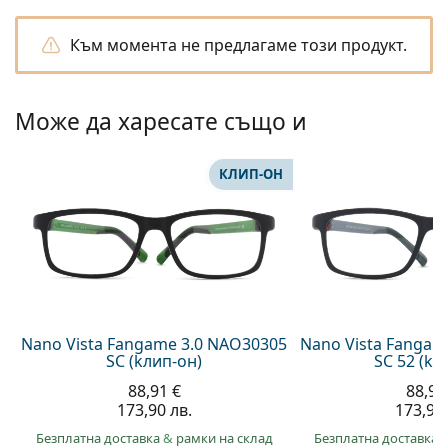
Persol
Към момента не предлагаме този продукт.
Prada
Всички марки
Може да харесате също и
КЛИП-ОН
Nano Vista Fangame 3.0 NAO30305
Nano Vista Fangam
SC (kлип-он)
SC 52 (kл
88,91 €
88,91
173,90 лв.
173,90 
Безплатна доставка
&
рамки на склад
Безплатна доставка