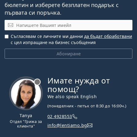
бюлетин и изберете безплатен подарък с
първата си поръчка.
Имейл
Съгласявам се личните ми данни
да бъдат обработвани
с цел изпращане на бизнес съобщения
Абониране
Имате нужда от
Извън линия
помощ?
We also speak English
(понеделник - петък от 8:30 до 16:00ч.)
Tanya
02 4928553
Отдел "Грижа за
info@lentiamo.bg
клиента"