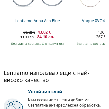
Persol
Prada
Lentiamo Anna Ash Blue
Vogue 0VO429
Всички марки
43,02 €
136,9
50,62 €
84,10 лв.
267,80 
99,00 лв.
Безплатна доставка
&
в наличност
Безплатна доставка
Lentiamo използва лещи с най-
високо качество
Устойчив слой
Към всеки чифт лещи добавяме
безплатна антирефлексна обработка.