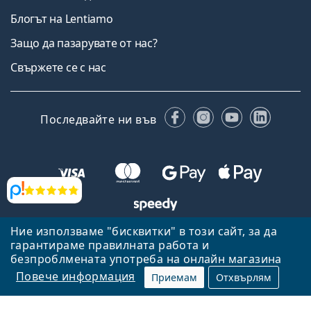
Блогът на Lentiamo
Защо да пазарувате от нас?
Свържете се с нас
Facebook
Instagram
YouTube
Linked
Последвайте ни във
Прегледи
Ние използваме "бисквитки" в този сайт, за да
Назад към началната страница
Нагоре
гарантираме правилната работа и
Lentiamo.bg е собственост и се управлява от Lentiamo s.r.o.,
безпроблмената употреба на онлайн магазина
Република Чехия
Тук сме за вас в продължение на 18 години.
Повече информация
Приемам
Отхвърлям