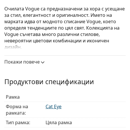
Очилата Vogue са предназначени за хора с усещане
за стил, елегантност и оригиналност. Името на
марката идва от модното списание Vogue, което
определя тенденциите по цял свят. Колекцията на
Vogue съчетава много различни стилове,
невероятни цветови комбинации и иконичен
дизайн.
Vogue 0VO2998 2762
са дамски очила.
Покажи повече
Диоптрични очила – рамки
Синият цвят на рамката перфектно съвпада с
Продуктови спецификации
хладни тонове на кожата и светлокафява, черна
или светло руса коса.
Рамките тип Cat Eye (котешко око) са идеален
Рамка
избор за тези с овално, сърцевидно или лице с
Форма на
Cat Eye
формата на диамант.
рамката:
Рамката на очилата е изработена от
висококачествена пластмаса, която предлага
Тип рамка:
Цяла рамка
висока издръжливост, удобство при носене и