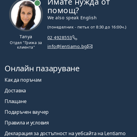
Имате нужда от
На линия
помощ?
We also speak English
(понеделник - петък от 8:30 до 16:00ч.)
Tanya
02 4928553
Отдел "Грижа за
info@lentiamo.bg
клиента"
Онлайн пазаруване
Как да поръчам
Доставка
Плащане
Подаръчен ваучер
Правила и условия
Декларация за достъпност на уебсайта на Lentiamo