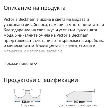
Описание на продукта
Victoria Beckham е икона в света на модата и
уважавана дизайнерка, намерила много почитатели
благодарение на своя вкус и усет към луксозната
мода. Уникалните очила на Victoria Beckham
представляват съчетание от първокласна изработка
и минимализъм. Колекцията е е свежа, стилна и
младежка, с изпипани детайли.
Victoria Beckham VB232 011 20 53
са дамски очила.
Покажи повече
Вижте как изглеждате с тези очила с виртуалното
огледало на Lentiamo.
Продуктови спецификации
Диоптрични очила – рамки
Черният цвят на рамката перфектно съвпада с
хладни тонове на кожата и светло руса, светло
кестенява или черна коса.
138 mm
140 mm
Квадратните рамки са идеален избор за тези с
Ширина
Дължина от рамо до рамо