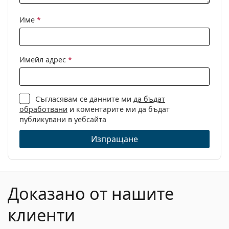
Кърпичка за
Да
почистване:
Име
*
Други
Пол:
Дамски
Имейл адрес
*
Категория:
Диоптрични очила
Марка:
Victoria Beckham
Съгласявам се данните ми
да бъдат
Код:
VB232 011 20 53
обработвани
и коментарите ми да бъдат
публикувани в уебсайта
Изпращане
Доказано от нашите
клиенти