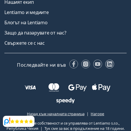
Нашият екип
Lentiamo и медиите
Блогът на Lentiamo
Защо да пазарувате от нас?
Свържете се с нас
Facebook
Instagram
YouTube
Linked
Последвайте ни във
Назад към началната страница
Нагоре
Lentiamo.bg е собственост и се управлява от Lentiamo s.r.o.,
Прегледи
Република Чехия
Тук сме за вас в продължение на 18 години.