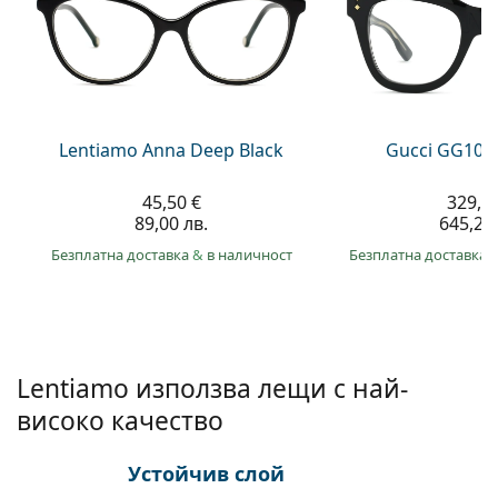
Gucci
Всички разтвори
На лин
Всички марки
Persol
Prada
Всички марки
Lentiamo Anna Deep Black
Gucci GG108
45,50 €
329,9
89,00 лв.
645,20 
Безплатна доставка
&
в наличност
Безплатна доставка
Lentiamo използва лещи с най-
високо качество
Устойчив слой