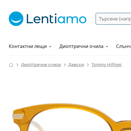
Търсене
Вход
Web навигация
Разтвори
Как да поръчам?
Контактни лещи
Диоптрични очила
Слънч
Диоптрични очила
Дамски
Tommy Hilfiger