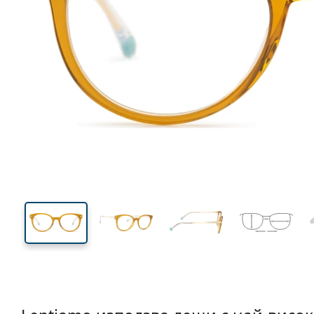
133 mm
Ширина
Ширин
на стъкл
43 mm
51 mm
Височина на стъклото
Ширина на стъклото