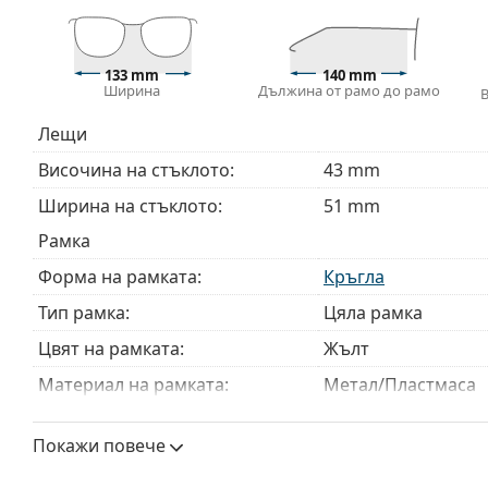
Доставяме диоптричните очила в оригиналния им
или торбичката и дизайнът могат да варират.
Кърпичката за почистване, доставяна с очилата, 
133 mm
140 mm
модели могат да бъдат доставяни с торбичка от п
Ширина
Дължина от рамо до рамо
Разгледайте пълната ни гама
очила
, за да намерит
Лещи
ръководство за очила
, ако имате нужда от помощ с 
Височина на стъклото:
43 mm
Това е медицинско устройство. Прочетете инструкц
Ширина на стъклото:
51 mm
Рамка
Форма на рамката:
Кръгла
Тип рамка:
Цяла рамка
Цвят на рамката:
Жълт
Материал на рамката:
Метал/Пластмаса
Размер:
M
Покажи повече
Ширина:
133 mm