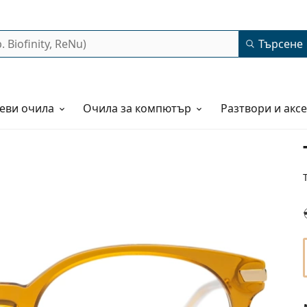
Търсене
еви очила
Очила за компютър
Разтвори и акс