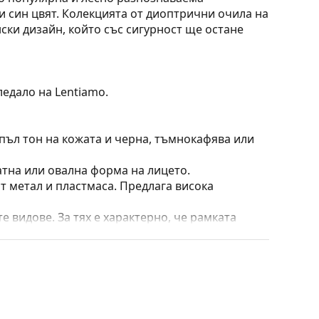
и син цвят. Колекцията от диоптрични очила на
ски дизайн, който със сигурност ще остане
ледало на Lentiamo.
пъл тон на кожата и черна, тъмнокафява или
атна или овална форма на лицето.
т метал и пластмаса. Предлага висока
е видове. За тях е характерно, че рамката
пълнят вашия тоалет благодарение на
са здравината, издръжливостта и фактът, че
а срещу повреди. Този тип рамка е подходяща
птична мощност.