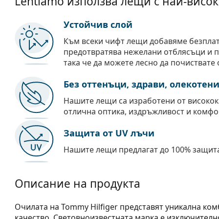
Lentiamo използва лещи с най-висок
Устойчив слой
Към всеки чифт лещи добавяме безпла
предотвратява нежелани отблясъци и пр
така че да можете лесно да почиствате 
Без оттенъци, здрави, олекотен
Нашите лещи са изработени от високок
отлична оптика, издръжливост и комфо
Защита от UV лъчи
Нашите лещи предлагат до 100% защита
Описание на продукта
Очилата на Tommy Hilfiger представят уникална ком
качество. Световноизвестната марка е изключителн