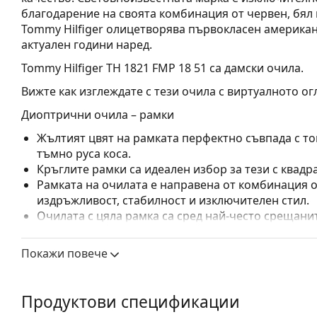
благодарение на своята комбинация от червен, бял 
Tommy Hilfiger олицетворява първокласен американ
актуален години наред.
Tommy Hilfiger TH 1821 FMP 18 51
са дамски очила.
Вижте как изглеждате с тези очила с виртуалното ог
Диоптрични очила – рамки
Жълтият цвят на рамката перфектно съвпада с то
тъмно руса коса.
Кръглите рамки са идеален избор за тези с квадр
Рамката на очилата е направена от комбинация о
издръжливост, стабилност и изключителен стил.
Очилата с цяла рамка са сред най-често срещанит
обгръща стъклата на очилата напълно. Те ще до
запомнящия си дизайн. Едни от предимствата им 
Покажи повече
рамката напълно обгръща лещата и така защитав
за всички лещи, включително тези с по-висока о
Продуктови спецификации
Аксесоари