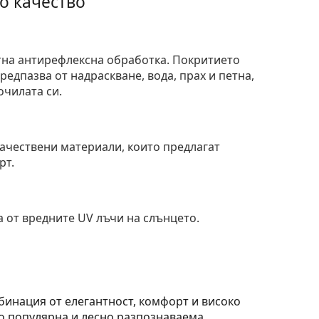
о качество
тна антирефлексна обработка. Покритието
едпазва от надраскване, вода, прах и петна,
очилата си.
и
ачествени материали, които предлагат
рт.
 от вредните UV лъчи на слънцето.
бинация от елегантност, комфорт и високо
о популярна и лесно разпознаваема